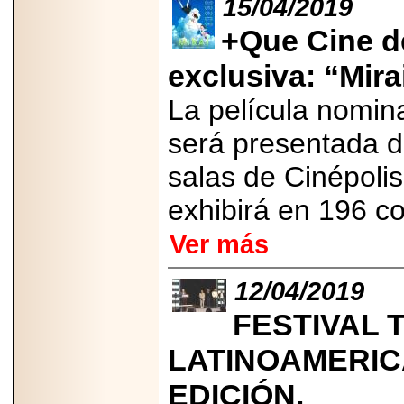
15/04/2019
2026-
07-29
+Que Cine d
21
exclusiva: “Mir
La película nomin
EDICIÓN EXPO
TORTA 2026, EN
será presentada d
VENUSTIANO
CARRANZA.
salas de Cinépoli
exhibirá en 196 c
Ver más
2026-07-27
NASCAR MÉXICO
ACELERA HACIA
12/04/2019
UNA NUEVA ERA
DE CARRERAS,
FESTIVAL 
MÚSICA Y
ENTRETENIMIENTO.
LATINOAMERIC
EDICIÓN.