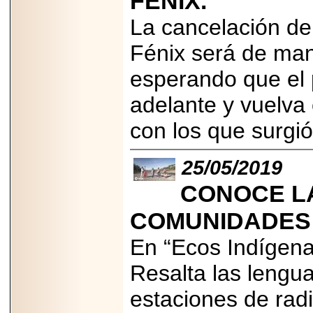
FÉNIX.
Disfruta el Día del
Padre con Sylvester
La cancelación de
Stallone, Jason
Statham, Dave
Fénix será de mane
Bautista y más
hombres de acción
en Adrenalina Pura+
esperando que el
adelante y vuelva
con los que surgi
2026-01-14
Refugio
25/05/2019
Franciscano:
Avances de la
reunión con el
CONOCE LA
Gobierno de la
Ciudad de México
COMUNIDADES 
En “Ecos Indígenas
Resalta las lengua
2026-06-18
G-SHOCK, EL
estaciones de rad
RELOJ CASIO
“INDESTRUCTIBLE”