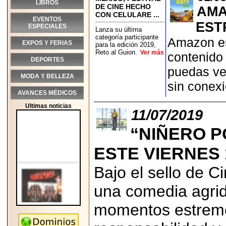
LIBROS
DE CINE HECHO
AMA
CON CELULARE ...
EVENTOS
EST
ESPECIALES
Lanza su última
categoría participante
Amazon es
EXPOS Y FERIAS
para la edición 2019,
Reto al Guion.
Ver más
contenido 
DEPORTES
puedas ve
MODA Y BELLEZA
sin conexi
AVANCES MÉDICOS
Ultimas noticias
11/07/2019
“NIÑERO P
ESTE VIERNES 
Bajo el sello de Ci
una comedia agrid
momentos estreme
2026-05-25