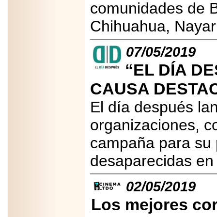
comunidades de Ba
PRESENTE EN
MÉXICO.
Chihuahua, Nayar
07/05/2019
“EL DÍA D
2026-05-25
IDENTIFICAN
CAUSA DESTA
AFECTACIONES
PRODUCIDAS POR
Helicobacter pylori
El día después lan
EN CÉLULAS DEL
PÁNCREAS.
organizaciones, co
campaña para su 
desaparecidas en
2026-05-27
Shriners Childrens
02/05/2019
México transforma
la vida de miles de
niñas y niños con
Los mejores cort
atención médica
especializada sin