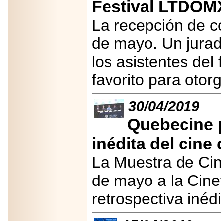
Festival LTDOM
importar su
capacidad de pago.
La recepción de c
de mayo. Un jurado
los asistentes del
2026-03-27
Lanza editorial
favorito para otor
ateconqueso serie
“Finanzas para
Infancias” para
impulsar educación
30/04/2019
financiera de la
niñez.
Quebecine p
inédita del cine
La Muestra de Cin
2026-05-20
de mayo a la Cine
JULIO REGALADO
CELEBRA SU
retrospectiva inéd
DÉCIMA EDICIÓN
CON SÚPER
OFERTAS.