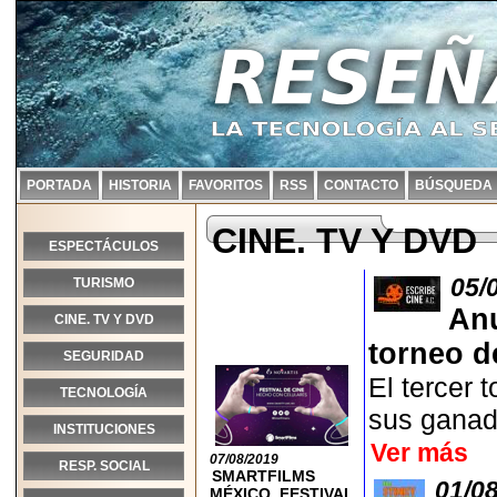
PORTADA
HISTORIA
FAVORITOS
RSS
CONTACTO
BÚSQUEDA
CINE. TV Y DVD
ESPECTÁCULOS
05/
TURISMO
Anu
CINE. TV Y DVD
torneo d
SEGURIDAD
El tercer 
TECNOLOGÍA
sus ganado
INSTITUCIONES
Ver más
07/08/2019
RESP. SOCIAL
SMARTFILMS
01/0
MÉXICO, FESTIVAL