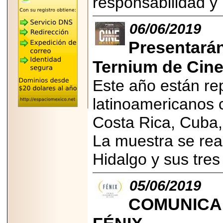
responsabilidad y
"MARIACHAZO"
REÚNE A LAS
LEYENDAS
06/06/2019
MARIACHI VARGAS
Y NUEVO
TECALITLÁN EN LA
Presentarán 
ARENA CDMX.
Ternium de Cine
Este año están re
latinoamericanos 
2025-10-16
ANUNCIA SECTUR
Costa Rica, Cuba,
CDMX EL BOKSUNA
FEST: ENCUENTRO
DE TRADICIONES,
La muestra se real
CULTURA Y
GASTRONOMÍA
Hidalgo y sus tres 
ENTRE MÉXICO Y
COREA DEL SUR.
05/06/2019
COMUNICAD
2026-06-18