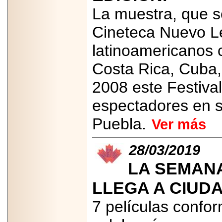
La muestra, que se
2025-05-23
¿No usas
lubricante? Esto es
Cineteca Nuevo Le
lo que te estás
perdiendo.
latinoamericanos 
Costa Rica, Cuba,
2008 este Festiva
espectadores en s
2026-07-24
Especialistas
Puebla.
Ver más
advierten que el
TDAH continúa
subdiagnosticado en
adolescentes y
28/03/2019
adultos, afectando el
desempeño
LA SEMANA
académico, laboral y
la calidad de vida
LLEGA A CIUDA
7 películas confo