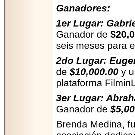
PRESENTE EN
Ganadores:
MÉXICO.
1er Lugar: Gabri
Ganador de
$20,
2026-05-25
seis meses para 
IDENTIFICAN
AFECTACIONES
PRODUCIDAS POR
2do Lugar: Euge
Helicobacter pylori
EN CÉLULAS DEL
PÁNCREAS.
de
$10,000.00
y u
plataforma FilminL
3er Lugar: Abrah
2026-05-27
Ganador de
$5,00
Shriners Childrens
México transforma
la vida de miles de
Brenda Medina, fu
niñas y niños con
atención médica
especializada sin
importar su