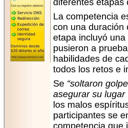
diferentes etapas
REÚNE A LAS
LEYENDAS
MARIACHI VARGAS
La competencia es
Y NUEVO
TECALITLÁN EN LA
con una duración
ARENA CDMX.
etapa incluyó una 
pusieron a prueba l
habilidades de ca
2025-10-16
ANUNCIA SECTUR
CDMX EL BOKSUNA
todos los retos e i
FEST: ENCUENTRO
DE TRADICIONES,
CULTURA Y
Se
“soltaron golp
GASTRONOMÍA
ENTRE MÉXICO Y
COREA DEL SUR.
asegurar su lugar 
los malos espíritus
participantes se e
competencia que 
2026-06-18