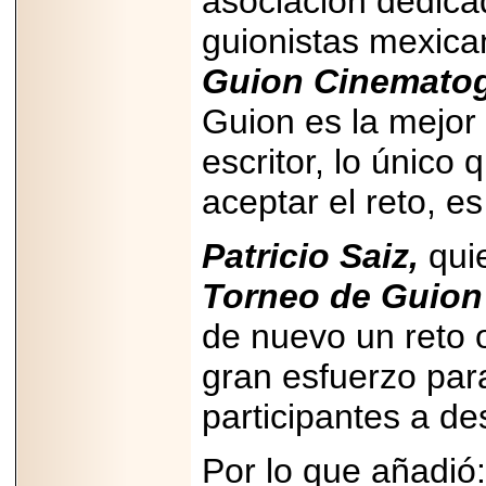
asociación dedicad
capacidad de pago.
guionistas mexica
Guion Cinematog
Guion es la mejor 
2026-03-27
Lanza editorial
escritor, lo único 
ateconqueso serie
“Finanzas para
aceptar el reto, e
Infancias” para
impulsar educación
financiera de la
niñez.
Patricio Saiz,
quie
Torneo de Guion
de nuevo un reto 
gran esfuerzo para
2026-05-20
JULIO REGALADO
participantes a des
CELEBRA SU
DÉCIMA EDICIÓN
CON SÚPER
OFERTAS.
Por lo que añadió:
2026-