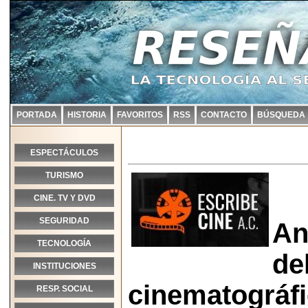
PORTADA
HISTORIA
FAVORITOS
RSS
CONTACTO
BÚSQUEDA
ESPECTÁCULOS
TURISMO
CINE. TV Y DVD
SEGURIDAD
An
TECNOLOGÍA
de
INSTITUCIONES
cinematográfi
RESP. SOCIAL