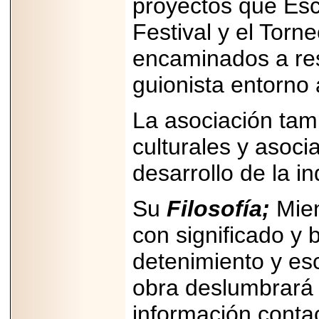
proyectos que Esc
2025-05-23
¿No usas
Festival y el Tor
lubricante? Esto es
lo que te estás
encaminados a res
perdiendo.
guionista entorno 
La asociación tam
culturales y asoci
2026-07-24
Especialistas
desarrollo de la i
advierten que el
TDAH continúa
subdiagnosticado en
Su
Filosofía;
Mien
adolescentes y
adultos, afectando el
desempeño
con significado y
académico, laboral y
la calidad de vida
detenimiento y esc
obra deslumbrará
información contact