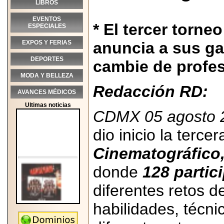
LIBROS
EVENTOS
* El tercer torn
ESPECIALES
EXPOS Y FERIAS
anuncia a sus ga
DEPORTES
cambie de profes
MODA Y BELLEZA
Redacción RD:
AVANCES MÉDICOS
Ultimas noticias
CDMX 05 agosto 
dio inicio la terce
Cinematográfico
donde
128 partic
diferentes retos d
habilidades, técni
2026-05-25
"MARIACHAZO"