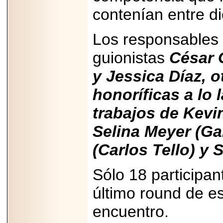
Disfruta el Día del
contenían entre di
Padre con Sylvester
Stallone, Jason
Statham, Dave
Bautista y más
Los responsables 
hombres de acción
en Adrenalina Pura+
guionistas
César G
y Jessica Díaz, 
honoríficas a lo 
2026-01-14
Refugio
trabajos de Kevi
Franciscano:
Avances de la
Selina Meyer (Gab
reunión con el
Gobierno de la
Ciudad de México
(Carlos Tello) y 
Sólo 18 participan
último round de es
2026-06-18
G-SHOCK, EL
encuentro.
RELOJ CASIO
“INDESTRUCTIBLE”