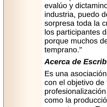
evalúo y dictamino
07-29
21
industria, puedo 
sorpresa toda la c
EDICIÓN EXPO
los participantes 
TORTA 2026, EN
VENUSTIANO
CARRANZA.
porque muchos de 
temprano."
Acerca de Escrib
2026-07-27
NASCAR MÉXICO
Es una asociación
ACELERA HACIA
UNA NUEVA ERA
DE CARRERAS,
con el objetivo de
MÚSICA Y
ENTRETENIMIENTO.
profesionalización
como la producción