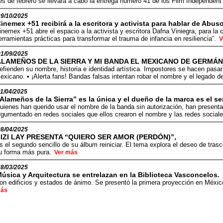
s de febrero se llevará a cabo la entrega número 41 de los Film Independent
29/10/2025
inemex +51 recibirá a la escritora y activista para hablar de Abuso
inemex +51 abre el espacio a la activista y escritora Dafna Viniegra, para la c
erramientas prácticas para transformar el trauma de infancia en resiliencia”.
V
01/09/2025
ALAMEÑOS DE LA SIERRA Y MI BANDA EL MEXICANO DE GERMÁ
efienden su nombre, historia e identidad artística. Impostores se hacen pasar
exicano. • ¡Alerta fans! Bandas falsas intentan robar el nombre y el legado de
11/04/2025
Alameños de la Sierra” es la única y el dueño de la marca es el s
uienes han querido usar el nombre de la banda sin autorización, han presen
rgumentado en redes sociales que ellos crearon el nombre y las redes social
08/04/2025
LIZI LAY PRESENTA “QUIERO SER AMOR (PERDÓN)”,
s el segundo sencillo de su álbum reiniciar. El tema explora el deseo de tras
u forma más pura.
Ver más
28/03/2025
úsica y Arquitectura se entrelazan en la Biblioteca Vasconcelos.
on edificios y estados de ánimo. Se presentó la primera proyección en Méxic
ás