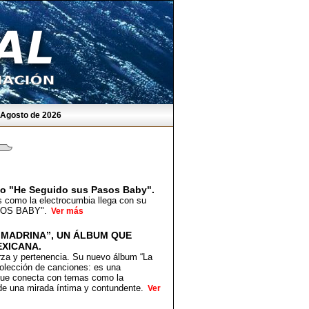
e Agosto de 2026
to "He Seguido sus Pasos Baby".
s como la electrocumbia llega con su
ASOS BABY".
Ver más
 MADRINA”, UN ÁLBUM QUE
XICANA.
erza y pertenencia. Su nuevo álbum “La
colección de canciones: es una
que conecta con temas como la
de una mirada íntima y contundente.
Ver