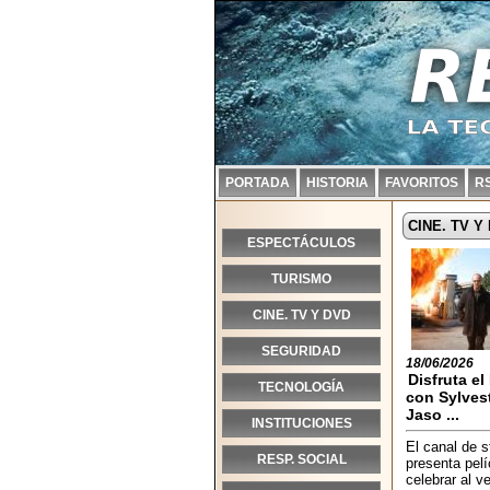
PORTADA
HISTORIA
FAVORITOS
R
CINE. TV Y
ESPECTÁCULOS
TURISMO
CINE. TV Y DVD
SEGURIDAD
18/06/2026
Disfruta el
TECNOLOGÍA
con Sylvest
Jaso ...
INSTITUCIONES
El canal de 
RESP. SOCIAL
presenta pelí
celebrar al v