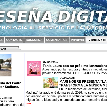
SS
CONTACTO
BÚSQUEDA
COMENTARIOS
IMPRIMIR
Viernes, 7 d
 DVD
07/05/2026
Tania Laure con su próximo lanzamien
Apostando por la frescura y ritmos innovadore
próximo lanzamiento "HE SEGUIDO TUS P
20/04/2026
MARI NOBRE PRESENTA “LA
 Día del Padre
TRANSFORMA LA MÚSICA ME
er Stallone,
En un manifiesto de identidad, fu
Madrina”, lanzado el 6 de marzo de 2026, no solo es una 
declaración emocional, política y profundamente humana 
streaming
migración, la identidad y el empoderamiento femenino des
culas para
más
erdadero héroe del