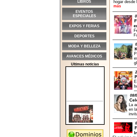
LIBROS
hogar desde 
más
EVENTOS
ESPECIALES
0
F
e
EXPOS Y FERIAS
F
F
DEPORTES
MODA Y BELLEZA
P
AVANCES MÉDICOS
e
g
Ultimas noticias
E
b
08/
Cel
La a
en l
invi
F
I