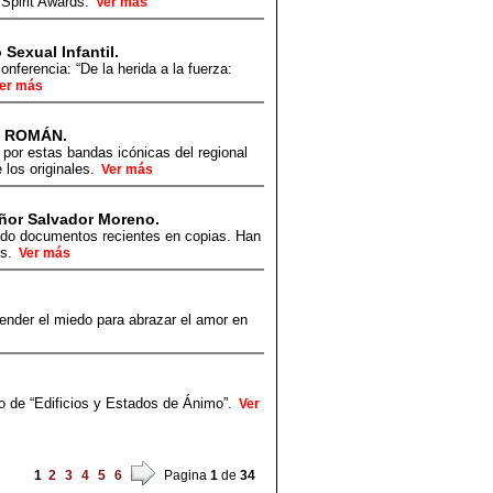
 Spirit Awards.
Ver más
 Sexual Infantil.
onferencia: “De la herida a la fuerza:
er más
N ROMÁN.
 por estas bandas icónicas del regional
 los originales.
Ver más
eñor Salvador Moreno.
tado documentos recientes en copias. Han
es.
Ver más
cender el miedo para abrazar el amor en
o de “Edificios y Estados de Ánimo”.
Ver
1
2
3
4
5
6
Pagina
1
de
34