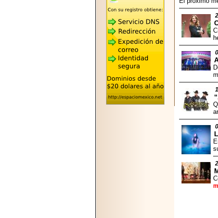
El próximo me
2026-05-25
"MARIACHAZO"
REÚNE A LAS
C
LEYENDAS
C
MARIACHI VARGAS
h
Y NUEVO
TECALITLÁN EN LA
ARENA CDMX.
D
m
“
Q
2025-10-16
a
ANUNCIA SECTUR
CDMX EL BOKSUNA
FEST: ENCUENTRO
DE TRADICIONES,
E
CULTURA Y
s
GASTRONOMÍA
ENTRE MÉXICO Y
COREA DEL SUR.
M
C
m