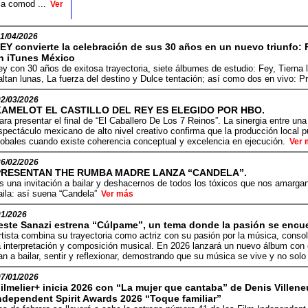
la comod ...
Ver
1/04/2026
EY convierte la celebración de sus 30 años en un nuevo triunfo: F
n iTunes México
ey con 30 años de exitosa trayectoria, siete álbumes de estudio: Fey, Tierna l
altan lunas, La fuerza del destino y Dulce tentación; así como dos en vivo: Pr
02/03/2026
KAMELOT EL CASTILLO DEL REY ES ELEGIDO POR HBO.
ara presentar el final de “El Caballero De Los 7 Reinos”. La sinergia entre una
spectáculo mexicano de alto nivel creativo confirma que la producción local pu
lobales cuando existe coherencia conceptual y excelencia en ejecución.
Ver 
26/02/2026
PRESENTAN THE RUMBA MADRE LANZA “CANDELA”.
s una invitación a bailar y deshacernos de todos los tóxicos que nos amargan
aila: así suena “Candela”
Ver más
01/2026
este Sanazi estrena “Cúlpame”, un tema donde la pasión se encuen
rtista combina su trayectoria como actriz con su pasión por la música, cons
a interpretación y composición musical. En 2026 lanzará un nuevo álbum con
tan a bailar, sentir y reflexionar, demostrando que su música se vive y no so
07/01/2026
ilmelier+ inicia 2026 con “La mujer que cantaba” de Denis Villene
ndependent Spirit Awards 2026 “Toque familiar”