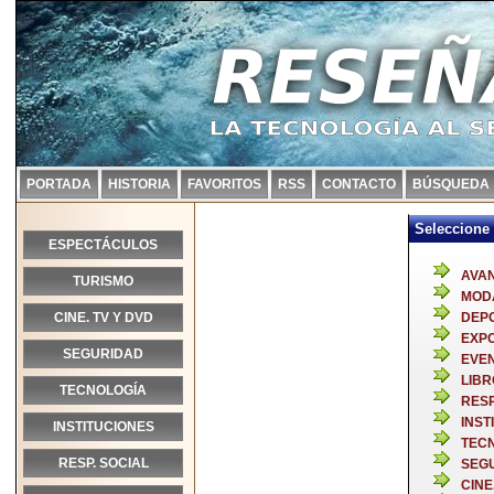
PORTADA
HISTORIA
FAVORITOS
RSS
CONTACTO
BÚSQUEDA
Seleccione 
ESPECTÁCULOS
AVA
TURISMO
MOD
CINE. TV Y DVD
DEP
EXPO
SEGURIDAD
EVE
LIBR
TECNOLOGÍA
RESP
INST
INSTITUCIONES
TEC
RESP. SOCIAL
SEG
CINE