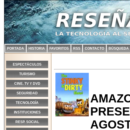
PORTADA
HISTORIA
FAVORITOS
RSS
CONTACTO
BÚSQUEDA
ESPECTÁCULOS
TURISMO
CINE. TV Y DVD
SEGURIDAD
AMAZO
TECNOLOGÍA
PRESE
INSTITUCIONES
AGOST
RESP. SOCIAL