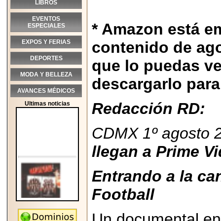
LIBROS
EVENTOS
* Amazon está e
ESPECIALES
EXPOS Y FERIAS
contenido de ago
DEPORTES
que lo puedas v
MODA Y BELLEZA
descargarlo para 
AVANCES MÉDICOS
Redacción RD:
Ultimas noticias
CDMX 1º agosto 2
llegan a Prime V
Entrando a la ca
Football
Un documental en 
2026-05-25