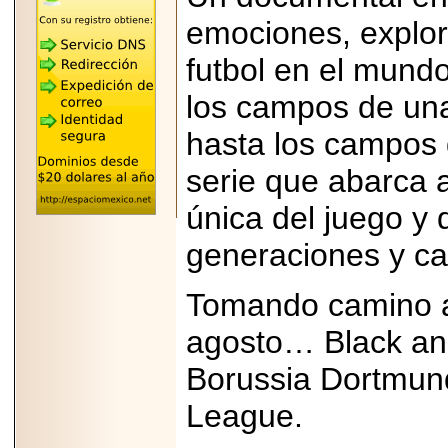
"MARIACHAZO"
REÚNE A LAS
emociones, explor
LEYENDAS
MARIACHI VARGAS
futbol en el mundo
Y NUEVO
TECALITLÁN EN LA
ARENA CDMX.
los campos de un
hasta los campos
serie que abarca a
2025-10-16
única del juego y 
ANUNCIA SECTUR
CDMX EL BOKSUNA
generaciones y cau
FEST: ENCUENTRO
DE TRADICIONES,
CULTURA Y
GASTRONOMÍA
Tomando camino a
ENTRE MÉXICO Y
COREA DEL SUR.
agosto…
Black an
Borussia Dortmun
League.
2026-06-18