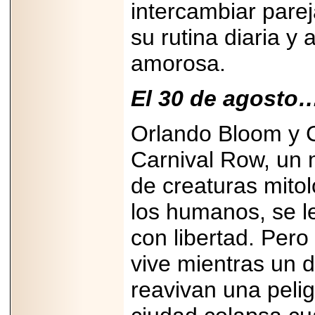
intercambiar parej
PRESENTE EN
MÉXICO.
su rutina diaria y
amorosa.
El 30 de agosto
2026-05-25
IDENTIFICAN
AFECTACIONES
Orlando Bloom y 
PRODUCIDAS POR
Helicobacter pylori
EN CÉLULAS DEL
Carnival Row, un 
PÁNCREAS.
de creaturas mito
los humanos, se le
con libertad. Pero
2026-05-27
Shriners Childrens
vive mientras un 
México transforma
la vida de miles de
reavivan una pelig
niñas y niños con
atención médica
especializada sin