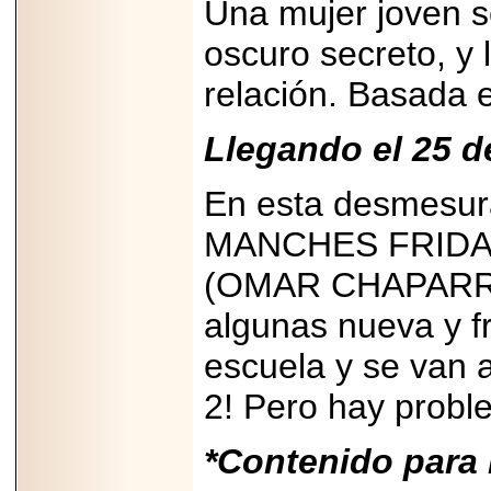
Una mujer joven s
A NASCAR Y
APUNTA A
MARTINSVILLE.
oscuro secreto, y 
relación. Basada 
Llegando el 25 
2025-05-23
¿No usas
lubricante? Esto es
En esta desmesura
lo que te estás
perdiendo.
MANCHES FRIDA, el
(OMAR CHAPARR
algunas nueva y fr
escuela y se van
2026-06-12
Medtronic impulsa
2! Pero hay probl
una nueva era en
estimulación
cardíaca con el
marcapasos más
*Contenido para
pequeño del mundo.