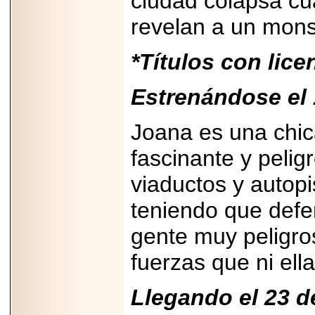
ciudad colapsa cu
importar su
capacidad de pago.
revelan a un mons
*Títulos con lic
2026-03-27
Estrenándose el
Lanza editorial
ateconqueso serie
“Finanzas para
Joana es una chica
Infancias” para
impulsar educación
financiera de la
fascinante y peligr
niñez.
viaductos y autop
teniendo que defe
gente muy peligro
2026-05-20
JULIO REGALADO
fuerzas que ni ell
CELEBRA SU
DÉCIMA EDICIÓN
CON SÚPER
Llegando el 23 
OFERTAS.