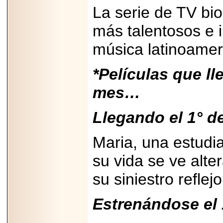
La serie de TV bio
más talentosos e i
música latinoamer
2026-06-15
Alejandro
*Películas que l
Maldonado, "El Yoga
Teacher", celebrará
mes…
el día mundial del
yoga con una Master
Class masiva en
Expo Espiritualidad
Llegando el 1° 
2026.
Maria, una estudia
su vida se ve alt
su siniestro reflej
2026-03-19
CON 18 AÑOS, EL
Estrenándose el 
MEXICANO DIEGO
MENDEZTORRES
ACELERA RUMBO