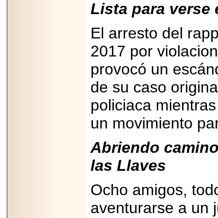
Disfruta el Día del
Lista para verse
Padre con Sylvester
Stallone, Jason
Statham, Dave
El arresto del rap
Bautista y más
hombres de acción
2017 por violacion
en Adrenalina Pura+
provocó un escánd
de su caso origina
2026-01-14
policiaca mientras
Refugio
Franciscano:
Avances de la
un movimiento para
reunión con el
Gobierno de la
Ciudad de México
Abriendo camino
las Llaves
Ocho amigos, todo
2026-06-18
G-SHOCK, EL
aventurarse a un 
RELOJ CASIO
“INDESTRUCTIBLE”