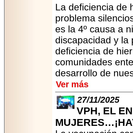
2026-
La deficiencia de 
07-29
21
problema silencios
es la 4º causa a n
EDICIÓN EXPO
discapacidad y la
TORTA 2026, EN
VENUSTIANO
CARRANZA.
deficiencia de hier
comunidades enter
desarrollo de nues
2026-07-27
Ver más
NASCAR MÉXICO
ACELERA HACIA
UNA NUEVA ERA
27/11/2025
DE CARRERAS,
MÚSICA Y
VPH, EL E
ENTRETENIMIENTO.
MUJERES…¡HA