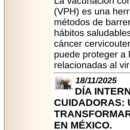
La vacunación con
2025-05-23
(VPH) es una herr
¿No usas
lubricante? Esto es
lo que te estás
métodos de barrer
perdiendo.
hábitos saludable
cáncer cervicoute
puede proteger a
2026-07-24
relacionadas al vi
Especialistas
advierten que el
TDAH continúa
18/11/2025
subdiagnosticado en
adolescentes y
adultos, afectando el
DÍA INTER
desempeño
académico, laboral y
CUIDADORAS: 
la calidad de vida
TRANSFORMAR
EN MÉXICO.