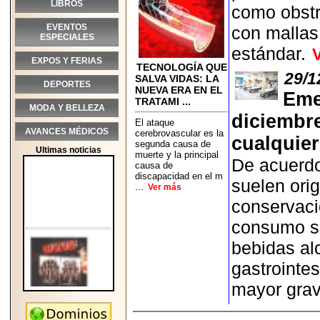
LIBROS
como obstru
EVENTOS
con mallas
ESPECIALES
estándar.
EXPOS Y FERIAS
TECNOLOGÍA QUE
29/1
SALVA VIDAS: LA
DEPORTES
NUEVA ERA EN EL
Eme
TRATAMI ...
MODA Y BELLEZA
diciembre
El ataque
AVANCES MÉDICOS
cerebrovascular es la
cualquier
segunda causa de
Ultimas noticias
muerte y la principal
De acuerdo
causa de
discapacidad en el m
suelen ori
...
Ver más
conservaci
consumo si
bebidas al
gastrointes
mayor gra
2026-05-25