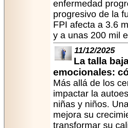
enfermedad progre
PRESENTE EN
MÉXICO.
progresivo de la 
FPI afecta a 3.6 m
y a unas 200 mil 
2026-05-25
IDENTIFICAN
11/12/2025
AFECTACIONES
PRODUCIDAS POR
Helicobacter pylori
La talla baj
EN CÉLULAS DEL
PÁNCREAS.
emocionales: có
Más allá de los ce
impactar la autoes
2026-05-27
niñas y niños. Un
Shriners Childrens
México transforma
la vida de miles de
mejora su crecimie
niñas y niños con
atención médica
transformar su cal
especializada sin