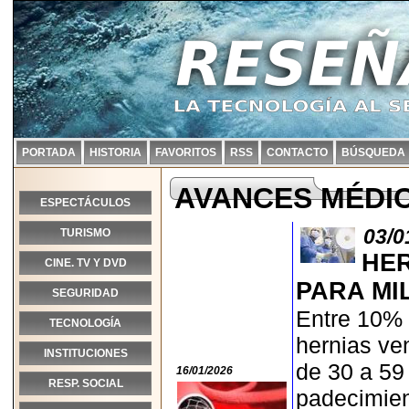
PORTADA
HISTORIA
FAVORITOS
RSS
CONTACTO
BÚSQUEDA
AVANCES MÉDI
ESPECTÁCULOS
03/0
TURISMO
HER
CINE. TV Y DVD
PARA MI
SEGURIDAD
Entre 10% 
TECNOLOGÍA
hernias ve
INSTITUCIONES
de 30 a 59
16/01/2026
RESP. SOCIAL
padecimien