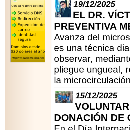
"MARIACHAZO"
19/12/2025
REÚNE A LAS
LEYENDAS
EL DR. VÍC
MARIACHI VARGAS
Y NUEVO
TECALITLÁN EN LA
PREVENTIVA M
ARENA CDMX.
Avanza del micros
es una técnica di
observar, mediante
2025-10-16
ANUNCIA SECTUR
pliegue ungueal, 
CDMX EL BOKSUNA
FEST: ENCUENTRO
DE TRADICIONES,
la microcirculació
CULTURA Y
GASTRONOMÍA
ENTRE MÉXICO Y
15/12/2025
COREA DEL SUR.
VOLUNTARI
DONACIÓN DE 
En el Día Interna
2026-06-18