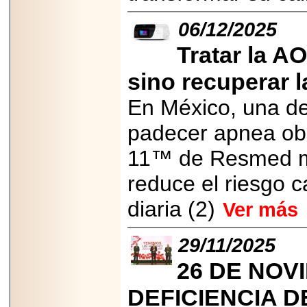
importar su
capacidad de pago.
06/12/2025
Tratar la A
sino recuperar l
2026-03-27
Lanza editorial
En México, una de
ateconqueso serie
“Finanzas para
Infancias” para
padecer apnea obs
impulsar educación
financiera de la
11™ de Resmed me
niñez.
reduce el riesgo 
diaria (2)
Ver más
2026-05-20
29/11/2025
JULIO REGALADO
CELEBRA SU
26 DE NOV
DÉCIMA EDICIÓN
CON SÚPER
OFERTAS.
DEFICIENCIA D