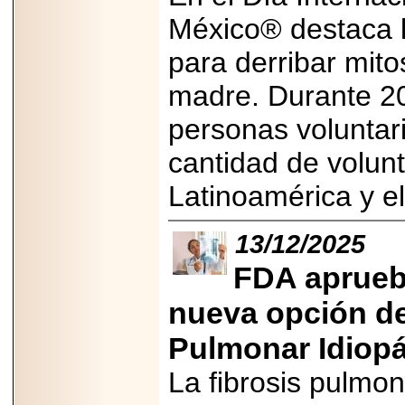
Disfruta el Día del
Padre con Sylvester
México® destaca l
Stallone, Jason
Statham, Dave
para derribar mito
Bautista y más
hombres de acción
madre. Durante 20
en Adrenalina Pura+
personas voluntar
cantidad de volunt
2026-01-14
Latinoamérica y e
Refugio
Franciscano:
Avances de la
reunión con el
13/12/2025
Gobierno de la
Ciudad de México
FDA aprueb
nueva opción de
Pulmonar Idiopá
2026-06-18
G-SHOCK, EL
La fibrosis pulmon
RELOJ CASIO
“INDESTRUCTIBLE”