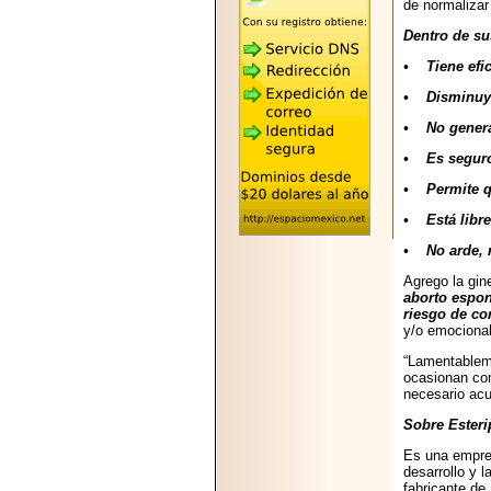
de normalizar
2026-05-25
"MARIACHAZO"
Dentro de su
REÚNE A LAS
LEYENDAS
• Tiene efi
MARIACHI VARGAS
Y NUEVO
• Disminuye 
TECALITLÁN EN LA
ARENA CDMX.
• No genera 
• Es seguro
• Permite qu
• Está libre
2025-10-16
• No arde, n
ANUNCIA SECTUR
CDMX EL BOKSUNA
Agrego la gin
FEST: ENCUENTRO
aborto espon
DE TRADICIONES,
riesgo de co
CULTURA Y
y/o emocional
GASTRONOMÍA
ENTRE MÉXICO Y
“Lamentableme
COREA DEL SUR.
ocasionan com
necesario acu
Sobre Ester
Es una empres
desarrollo y 
fabricante de