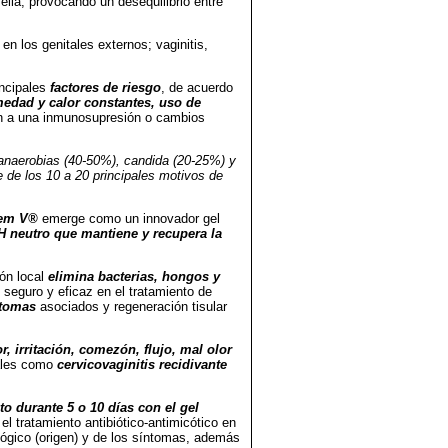
 ella, provocando un desequilibrio entre
en los genitales externos; vaginitis,
incipales
factores de riesgo
, de acuerdo
umedad y calor constantes, uso de
n a una inmunosupresión o cambios
 anaerobias (40-50%), candida (20-25%) y
 de los 10 a 20 principales motivos de
Fem V®
emerge como un innovador gel
H neutro que mantiene y recupera la
ión local
elimina bacterias, hongos y
 seguro y eficaz en el tratamiento de
ntomas
asociados y regeneración tisular
r, irritación, comezón, flujo, mal olor
les como
cervicovaginitis recidivante
to durante 5 o 10 días con el gel
 tratamiento antibiótico-antimicótico en
iológico (origen) y de los síntomas, además