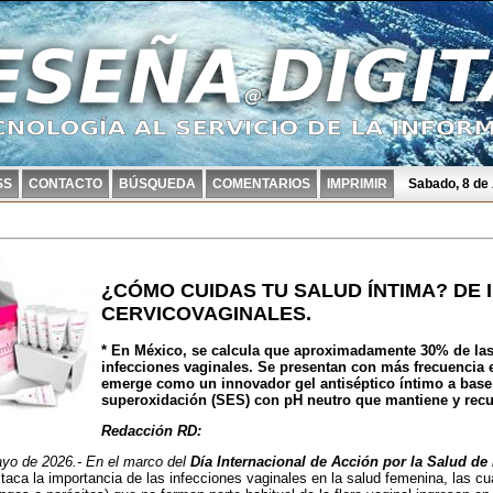
SS
CONTACTO
BÚSQUEDA
COMENTARIOS
IMPRIMIR
Sabado, 8 de
¿CÓMO CUIDAS TU SALUD ÍNTIMA? DE 
CERVICOVAGINALES.
* En México, se calcula que aproximadamente 30% de las
infecciones vaginales. Se presentan con más frecuencia 
emerge como un innovador gel antiséptico íntimo a base 
superoxidación (SES) con pH neutro que mantiene y recup
Redacción RD:
 de 2026.- En el marco del
Día Internacional de Acción por la Salud de 
taca la importancia de las infecciones vaginales en la salud femenina, las 