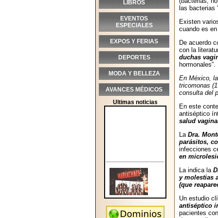
(bacterias, ho
LIBROS
las bacterias 
EVENTOS
Existen vario
ESPECIALES
cuando es en 
EXPOS Y FERIAS
De acuerdo c
con la literat
duchas vagin
DEPORTES
hormonales”.
MODA Y BELLEZA
En México, la
tricomonas (1
AVANCES MÉDICOS
consulta del 
Ultimas noticias
En este conte
antiséptico í
salud vagina
La
Dra. Mont
parásitos, c
infecciones c
en microlesi
La indica la
D
y molestias a
(que reapare
Un estudio cl
antiséptico i
pacientes con 