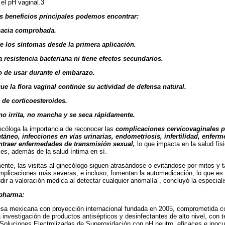
 el pH vaginal.3
s beneficios principales podemos encontrar:
cacia comprobada.
los síntomas desde la primera aplicación.
resistencia bacteriana ni tiene efectos secundarios.
 de usar durante el embarazo.
e la flora vaginal continúe su actividad de defensa natural.
 de corticoesteroides.
o irrita, no mancha y se seca rápidamente.
ecóloga la importancia de reconocer las
complicaciones cervicovaginales p
táneo, infecciones en vías urinarias, endometriosis, infertilidad, enfer
ntraer enfermedades de transmisión sexual,
lo que impacta en la salud fís
es, además de la salud íntima en sí.
nte, las visitas al ginecólogo siguen atrasándose o evitándose por mitos y 
plicaciones más severas, e incluso, fomentan la automedicación, lo que es
dir a valoración médica al detectar cualquier anomalía”, concluyó la especial
ipharma:
a mexicana con proyección internacional fundada en 2005, comprometida con 
la investigación de productos antisépticos y desinfectantes de alto nivel, con 
 Soluciones Electrolizadas de Superoxidación con pH neutro, eficaces e ino