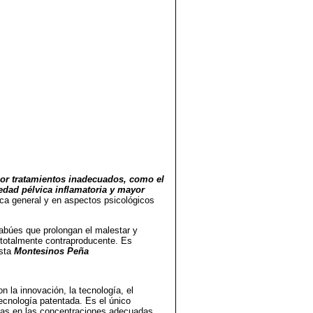
or tratamientos inadecuados, como el
medad pélvica inflamatoria y mayor
ica general y en aspectos psicológicos
tabúes que prolongan el malestar y
 totalmente contraproducente. Es
ista
Montesinos Peña
la innovación, la tecnología, el
tecnología patentada. Es el único
cuas en las concentraciones adecuadas