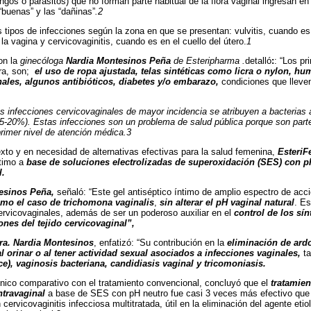
ngos o parásitos) que no forman parte habitual de la flora vaginal ingresan en
“buenas” y las “dañinas”
.2
s tipos de infecciones según la zona en que se presentan: vulvitis, cuando es 
la vagina y cervicovaginitis, cuando es en el cuello del útero.
1
on la
ginecóloga
Nardia Montesinos Peña
de Esteripharma .
detalló
:
:
“Los pr
ura, son;
el uso de ropa ajustada, telas sintéticas como licra o nylon, h
ales, algunos antibióticos, diabetes y/o embarazo,
condiciones que lleve
s infecciones cervicovaginales de mayor incidencia se atribuyen a bacterias
5-20%). Estas infecciones son un problema de salud pública porque son parte
primer nivel de atención médica.3
xto y en necesidad de alternativas efectivas para la salud femenina,
Esteri
ntimo a
base de soluciones electrolizadas de superoxidación (SES) con p
l.
esinos Peña,
señaló: “Este gel antiséptico íntimo de amplio espectro de acc
omo el caso de trichomona vaginalis
,
sin alterar el pH vaginal natural
. Es
ervicovaginales, además de ser un poderoso auxiliar en el
control de los sí
ones del tejido cervicovaginal”,
ra. Nardia Montesinos
, enfatizó: “Su contribución en la
eliminación de ardo
l orinar o al tener actividad sexual asociados a infecciones vaginales,
ta
ce), vaginosis bacteriana, candidiasis vaginal y tricomoniasis.
ínico comparativo con el tratamiento convencional, concluyó que el
tratamien
ntravaginal
a base de SES con pH neutro fue casi 3 veces más efectivo que el
cervicovaginitis infecciosa multitratada, útil en la eliminación del agente et