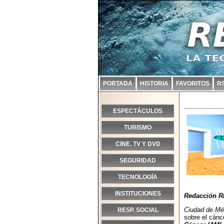
PORTADA
HISTORIA
FAVORITOS
R
ESPECTÁCULOS
TURISMO
CINE. TV Y DVD
SEGURIDAD
TECNOLOGÍA
INSTITUCIONES
Redacción R
Ciudad de Méx
RESP. SOCIAL
sobre el cánc