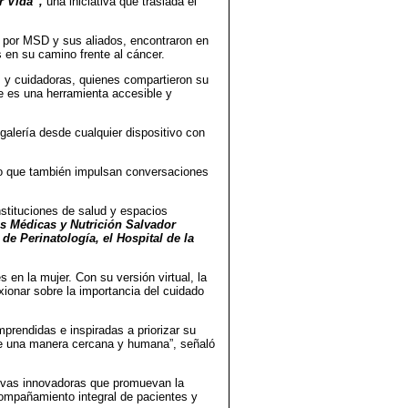
r Vida”,
una iniciativa que traslada el
.
o por MSD y sus aliados, encontraron en
 en su camino frente al cáncer.
s y cuidadoras, quienes compartieron su
te es una herramienta accesible y
 galería desde cualquier dispositivo con
 sino que también impulsan conversaciones
instituciones de salud y espacios
as Médicas y Nutrición Salvador
de Perinatología, el Hospital de la
 en la mujer. Con su versión virtual, la
xionar sobre la importancia del cuidado
endidas e inspiradas a priorizar su
de una manera cercana y humana”, señaló
tivas innovadoras que promuevan la
compañamiento integral de pacientes y