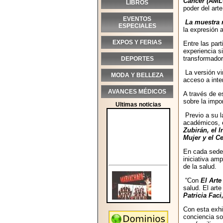
Cáncer (AML
LIBROS
poder del art
EVENTOS
La muestra r
ESPECIALES
la expresión 
EXPOS Y FERIAS
Entre las par
experiencia s
transformador
DEPORTES
La versión vi
MODA Y BELLEZA
acceso a inte
AVANCES MÉDICOS
A través de es
sobre la impo
Ultimas noticias
Previo a su l
académicos, 
Zubirán, el I
Mujer y el C
En cada sede,
iniciativa am
de la salud.
“Con
El Arte
salud. El art
Patricia Faci
Con esta exhi
conciencia so