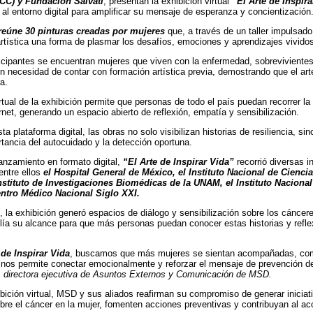
CC) y Fundación Salvati
, presentan la exhibición virtual
“El Arte de Inspira
e al entorno digital para amplificar su mensaje de esperanza y concientización
eúne 30 pinturas creadas por mujeres
que, a través de un taller impulsad
artística una forma de plasmar los desafíos, emociones y aprendizajes vividos
ticipantes se encuentran mujeres que viven con la enfermedad, sobreviviente
in necesidad de contar con formación artística previa, demostrando que el ar
a.
rtual de la exhibición permite que personas de todo el país puedan recorrer la
rnet, generando un espacio abierto de reflexión, empatía y sensibilización.
ta plataforma digital, las obras no solo visibilizan historias de resiliencia,
rtancia del autocuidado y la detección oportuna.
anzamiento en formato digital,
“El Arte de Inspirar Vida”
recorrió diversas 
entre ellos
el Hospital General de México, el Instituto Nacional de Cienci
nstituto de Investigaciones Biomédicas de la UNAM, el Instituto Nacional 
entro Médico Nacional Siglo XXI.
 la exhibición generó espacios de diálogo y sensibilización sobre los cánceres
plía su alcance para que más personas puedan conocer estas historias y refle
 de Inspirar Vida
, buscamos que más mujeres se sientan acompañadas, compr
e nos permite conectar emocionalmente y reforzar el mensaje de prevención 
,
directora ejecutiva de Asuntos Externos y Comunicación de MSD.
bición virtual, MSD y sus aliados reafirman su compromiso de generar inicia
bre el cáncer en la mujer, fomenten acciones preventivas y contribuyan al a