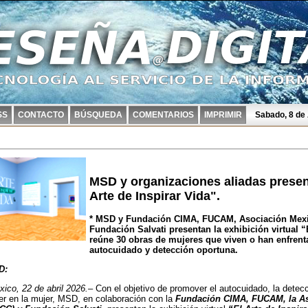
SS
CONTACTO
BÚSQUEDA
COMENTARIOS
IMPRIMIR
Sabado, 8 de
MSD y organizaciones aliadas present
Arte de Inspirar Vida".
* MSD y Fundación CIMA, FUCAM, Asociación Mexi
Fundación Salvati presentan la exhibición virtual “
reúne 30 obras de mujeres que viven o han enfren
autocuidado y detección oportuna.
D:
ico, 22 de abril 2026.–
Con el objetivo de promover el autocuidado, la detec
er en la mujer, MSD, en colaboración con la
Fundación CIMA, FUCAM, la As