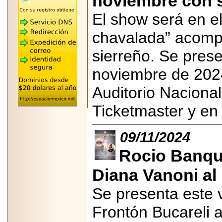
noviembre con 
"MARIACHAZO"
REÚNE A LAS
El show será en el
LEYENDAS
MARIACHI VARGAS
Y NUEVO
chavalada” acomp
TECALITLÁN EN LA
ARENA CDMX.
sierreño. Se pres
noviembre de 2024 
Auditorio Nacional
2025-10-16
Ticketmaster y en 
ANUNCIA SECTUR
CDMX EL BOKSUNA
FEST: ENCUENTRO
DE TRADICIONES,
09/11/2024
CULTURA Y
GASTRONOMÍA
Rocio Banque
ENTRE MÉXICO Y
COREA DEL SUR.
Diana Vanoni al
Se presenta este 
Frontón Bucareli a
2026-06-18