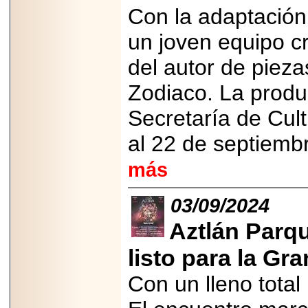
Con la adaptación
2025-05-23
¿No usas
lubricante? Esto es
un joven equipo cr
lo que te estás
perdiendo.
del autor de piez
Zodiaco. La prod
Secretaría de Cult
al 22 de septiemb
2026-07-24
Especialistas
más
advierten que el
TDAH continúa
subdiagnosticado en
adolescentes y
03/09/2024
adultos, afectando el
desempeño
Aztlán Parqu
académico, laboral y
la calidad de vida
listo para la Gr
Con un lleno total