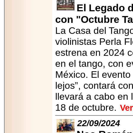
importar su
El Legado 
capacidad de pago.
con "Octubre T
La Casa del Tango 
2026-03-27
violinistas Perla F
Lanza editorial
ateconqueso serie
estrena en 2024 c
“Finanzas para
Infancias” para
impulsar educación
en el tango, con 
financiera de la
niñez.
México. El evento
lejos”, contará co
llevará a cabo en
2026-05-20
18 de octubre.
Ve
JULIO REGALADO
CELEBRA SU
DÉCIMA EDICIÓN
22/09/2024
CON SÚPER
OFERTAS.