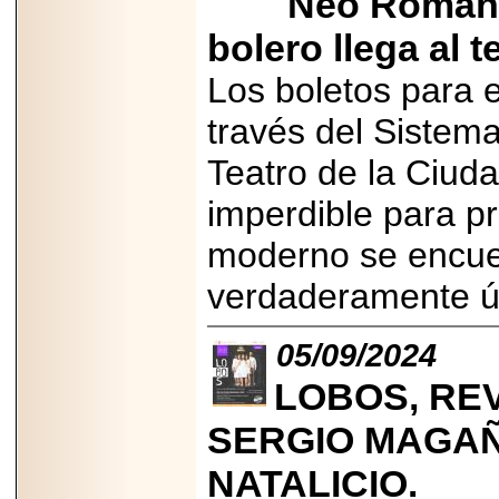
Neo Románt
2026-
07-29
bolero llega al 
21
Los boletos para 
través del Sistema
EDICIÓN EXPO
TORTA 2026, EN
Teatro de la Ciud
VENUSTIANO
CARRANZA.
imperdible para pr
moderno se encuen
verdaderamente ú
2026-07-27
NASCAR MÉXICO
ACELERA HACIA
05/09/2024
UNA NUEVA ERA
DE CARRERAS,
LOBOS, REV
MÚSICA Y
ENTRETENIMIENTO.
SERGIO MAGAÑ
NATALICIO.