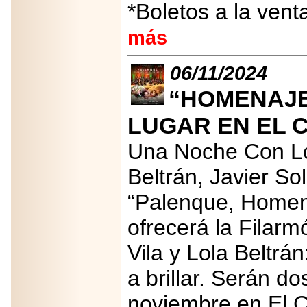
*Boletos a la ven
Disfruta el Día del
Padre con Sylvester
Stallone, Jason
más
Statham, Dave
Bautista y más
hombres de acción
06/11/2024
en Adrenalina Pura+
“HOMENAJE
LUGAR EN EL 
2026-01-14
Una Noche Con Los
Refugio
Franciscano:
Avances de la
Beltrán, Javier So
reunión con el
Gobierno de la
“Palenque, Homena
Ciudad de México
ofrecerá la Filarm
Vila y Lola Beltrá
a brillar. Serán d
2026-06-18
G-SHOCK, EL
RELOJ CASIO
noviembre en El C
“INDESTRUCTIBLE”