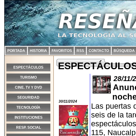
PORTADA
HISTORIA
FAVORITOS
RSS
CONTACTO
BÚSQUEDA
ESPECTÁCULO
ESPECTÁCULOS
28/11/
TURISMO
Anunc
CINE. TV Y DVD
noche
SEGURIDAD
30/11/2024
Las puertas d
TECNOLOGÍA
seis de la ta
INSTITUCIONES
espectáculos
RESP. SOCIAL
115, Naucalp