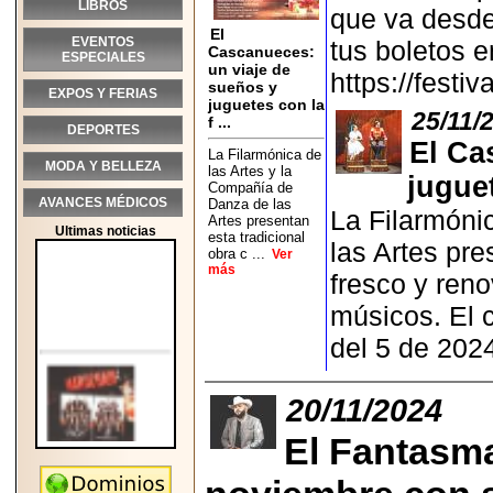
LIBROS
que va desde
El
EVENTOS
tus boletos e
Cascanueces:
ESPECIALES
un viaje de
https://festi
sueños y
EXPOS Y FERIAS
juguetes con la
25/11/
f ...
DEPORTES
El Ca
La Filarmónica de
MODA Y BELLEZA
las Artes y la
juguet
Compañía de
AVANCES MÉDICOS
Danza de las
La Filarmóni
Artes presentan
Ultimas noticias
esta tradicional
las Artes pre
obra c ...
Ver
más
fresco y ren
músicos. El 
del 5 de 202
20/11/2024
El Fantasma
2026-05-25