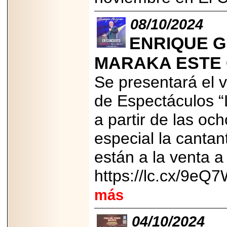
PRESENTE EN
MÉXICO.
08/10/2024
ENRIQUE G
MARAKA ESTE
2026-05-25
Se presentará el v
IDENTIFICAN
AFECTACIONES
PRODUCIDAS POR
de Espectáculos “
Helicobacter pylori
EN CÉLULAS DEL
a partir de las och
PÁNCREAS.
especial la cantan
están a la venta a
https://lc.cx/9eQ7
2026-05-27
Shriners Childrens
más
México transforma
la vida de miles de
niñas y niños con
atención médica
04/10/2024
especializada sin