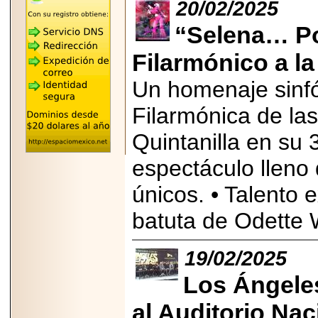
"MARIACHAZO"
20/02/2025
REÚNE A LAS
LEYENDAS
“Selena… P
MARIACHI VARGAS
Y NUEVO
Filarmónico a la
TECALITLÁN EN LA
ARENA CDMX.
Un homenaje sinfó
Filarmónica de la
Quintanilla en su 
2025-10-16
ANUNCIA SECTUR
espectáculo lleno
CDMX EL BOKSUNA
FEST: ENCUENTRO
DE TRADICIONES,
únicos. • Talento 
CULTURA Y
GASTRONOMÍA
batuta de Odette 
ENTRE MÉXICO Y
COREA DEL SUR.
19/02/2025
Los Ángele
al Auditorio Nac
2026-06-18