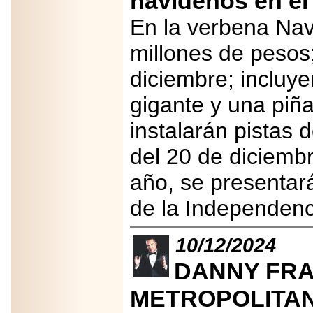
navideños en el
2025-05-23
En la verbena Nav
¿No usas
lubricante? Esto es
lo que te estás
millones de pesos;
perdiendo.
diciembre; incluye
gigante y una piña
instalarán pistas 
2026-07-24
del 20 de diciembr
Especialistas
advierten que el
año, se presentar
TDAH continúa
subdiagnosticado en
adolescentes y
de la Independen
adultos, afectando el
desempeño
académico, laboral y
10/12/2024
la calidad de vida
DANNY FRA
METROPOLITAN