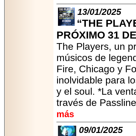
importar su
capacidad de pago.
13/01/2025
“THE PLAY
PRÓXIMO 31 D
2026-03-27
Lanza editorial
The Players, un p
ateconqueso serie
“Finanzas para
músicos de legen
Infancias” para
impulsar educación
financiera de la
Fire, Chicago y F
niñez.
inolvidable para l
y el soul. *La ven
través de Passline
2026-05-20
JULIO REGALADO
más
CELEBRA SU
DÉCIMA EDICIÓN
CON SÚPER
09/01/2025
OFERTAS.