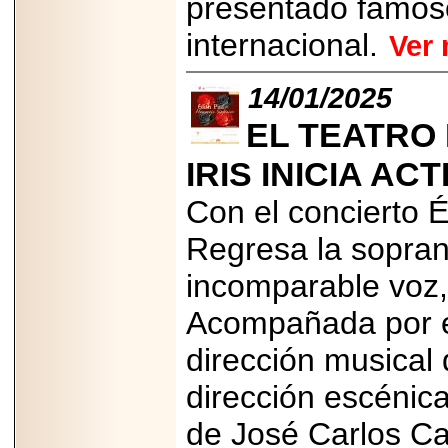
presentado famoso
PRESENTE EN
MÉXICO.
internacional.
Ver
14/01/2025
EL TEATRO
2026-05-25
IDENTIFICAN
IRIS INICIA AC
AFECTACIONES
PRODUCIDAS POR
Helicobacter pylori
Con el concierto É
EN CÉLULAS DEL
PÁNCREAS.
Regresa la sopra
incomparable voz,
Acompañada por el
2026-05-27
dirección musical 
Shriners Childrens
México transforma
dirección escénica
la vida de miles de
niñas y niños con
atención médica
de José Carlos 
especializada sin