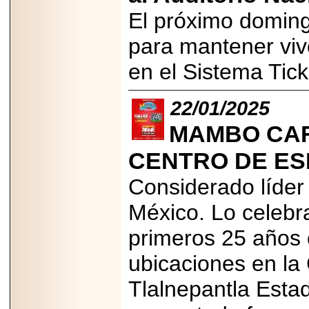
Disfruta el Día del
El próximo doming
Padre con Sylvester
Stallone, Jason
Statham, Dave
para mantener viv
Bautista y más
hombres de acción
en el Sistema Tic
en Adrenalina Pura+
22/01/2025
MAMBO CAF
2026-01-14
Refugio
CENTRO DE ES
Franciscano:
Avances de la
reunión con el
Considerado líder 
Gobierno de la
Ciudad de México
México. Lo celebr
primeros 25 años 
ubicaciones en la
2026-06-18
Tlalnepantla Esta
G-SHOCK, EL
RELOJ CASIO
“INDESTRUCTIBLE”