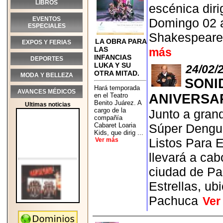
LIBROS
escénica dir
EVENTOS
Domingo 02 a
ESPECIALES
Shakespeare,
LA OBRA PARA
EXPOS Y FERIAS
LAS
más
INFANCIAS
DEPORTES
LUKA Y SU
24/02/
OTRA MITAD.
MODA Y BELLEZA
SONI
Hará temporada
AVANCES MÉDICOS
en el Teatro
ANIVERSA
Benito Juárez. A
Ultimas noticias
cargo de la
Junto a gran
compañía
Cabaret Loaria
Súper Dengu
Kids, que dirig ...
Listos Para 
Ver más
llevará a ca
ciudad de Pa
Estrellas, ub
Pachuca
Ver
2026-05-25