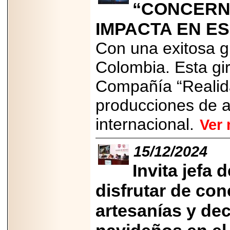
2026-
“CONCERN
07-29
21
IMPACTA EN E
Con una exitosa gi
EDICIÓN EXPO
Colombia. Esta gi
TORTA 2026, EN
VENUSTIANO
Compañía “Realida
CARRANZA.
producciones de a
internacional.
Ver
2026-07-27
15/12/2024
NASCAR MÉXICO
ACELERA HACIA
UNA NUEVA ERA
Invita jefa
DE CARRERAS,
MÚSICA Y
disfrutar de con
ENTRETENIMIENTO.
artesanías y d