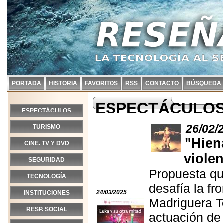
PORTADA
HISTORIA
FAVORITOS
RSS
CONTACTO
BÚSQUEDA
ESPECTÁCULO
ESPECTÁCULOS
26/02/
TURISMO
"Hien
CINE. TV Y DVD
violen
SEGURIDAD
Propuesta qu
TECNOLOGÍA
desafía la fr
24/03/2025
INSTITUCIONES
Madriguera T
RESP. SOCIAL
actuación de