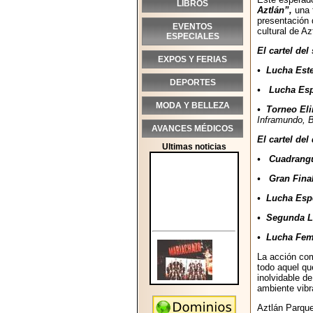
LIBROS
Aztlán”,
una 
presentación
EVENTOS
cultural de A
ESPECIALES
El cartel de
EXPOS Y FERIAS
• Lucha Este
DEPORTES
• Lucha Esp
MODA Y BELLEZA
• Torneo Eli
Inframundo, B
AVANCES MÉDICOS
El cartel de
Ultimas noticias
• Cuadrangu
• Gran Final
• Lucha Espe
• Segunda L
• Lucha Fem
La acción com
todo aquel qu
inolvidable d
ambiente vibr
Aztlán Parque