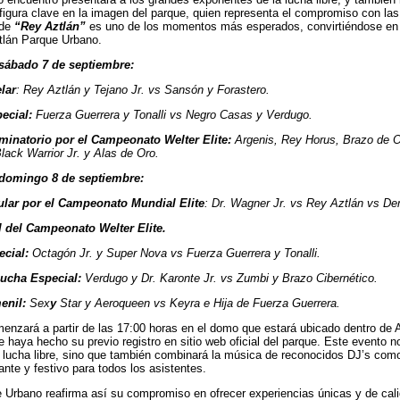
figura clave en la imagen del parque, quien representa el compromiso con la
 de
“Rey Aztlán”
es uno de los momentos más esperados, convirtiéndose en u
ztlán Parque Urbano.
l sábado 7 de septiembre:
lar
: Rey Aztlán y Tejano Jr. vs Sansón y Forastero.
ecial:
Fuerza Guerrera y Tonalli vs Negro Casas y Verdugo.
minatorio por el Campeonato Welter Elite:
Argenis, Rey Horus, Brazo de Or
lack Warrior Jr. y Alas de Oro.
l domingo 8 de septiembre:
lar por el Campeonato Mundial Elite
: Dr. Wagner Jr. vs Rey Aztlán vs De
 del Campeonato Welter Elite.
cial:
Octagón Jr. y Super Nova vs Fuerza Guerrera y Tonalli.
ucha Especial:
Verdugo y Dr. Karonte Jr. vs Zumbi y Brazo Cibernético.
enil:
Sex
y
Star y Aeroqueen vs Keyra e Hija de Fuerza Guerrera.
enzará a partir de las 17:00 horas en el domo que estará ubicado dentro de 
e haya hecho su previo registro en sitio web oficial del parque. Este evento n
e lucha libre, sino que también combinará la música de reconocidos DJ’s co
ante y festivo para todos los asistentes.
 Urbano reafirma así su compromiso en ofrecer experiencias únicas y de cali