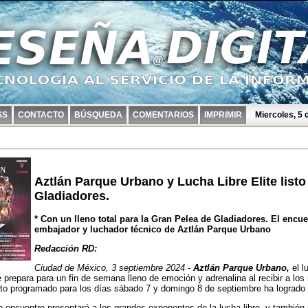
SS
CONTACTO
BÚSQUEDA
COMENTARIOS
IMPRIMIR
Miercoles, 5
Aztlán Parque Urbano y Lucha Libre Elite listo
Gladiadores.
* Con un lleno total para la Gran Pelea de Gladiadores. El encu
embajador y luchador técnico de Aztlán Parque Urbano
Redacción RD:
Ciudad de México, 3 septiembre 2024 -
Aztlán Parque Urbano,
el l
 prepara para un fin de semana lleno de emoción y adrenalina al recibir a lo
nto programado para los días sábado 7 y domingo 8 de septiembre ha logrado 
 encuentro presentará a los grandes exponentes de la lucha libre, y también