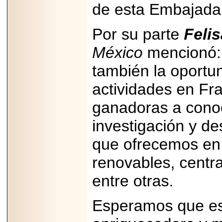
de esta Embajada 
2025-05-23
¿No usas
lubricante? Esto es
Por su parte
Feli
lo que te estás
perdiendo.
México
mencionó: 
también la oportu
actividades en Fra
ganadoras a conoc
2026-07-24
Especialistas
advierten que el
investigación y de
TDAH continúa
subdiagnosticado en
que ofrecemos en 
adolescentes y
adultos, afectando el
renovables, centra
desempeño
académico, laboral y
la calidad de vida
entre otras.
Esperamos que est