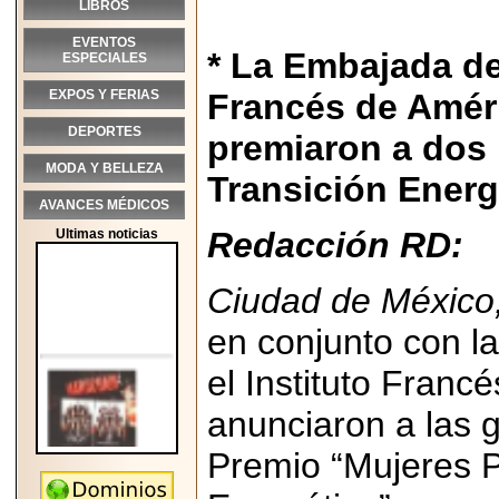
LIBROS
EVENTOS
* La Embajada de
ESPECIALES
EXPOS Y FERIAS
Francés de Amér
DEPORTES
premiaron a dos
MODA Y BELLEZA
Transición Energ
AVANCES MÉDICOS
Redacción RD:
Ultimas noticias
Ciudad de México
en conjunto con l
el Instituto Franc
anunciaron a las 
Premio “Mujeres P
2026-05-25