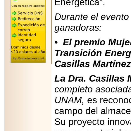
Energética”.
"MARIACHAZO"
REÚNE A LAS
LEYENDAS
Durante el evento
MARIACHI VARGAS
Y NUEVO
TECALITLÁN EN LA
ganadoras:
ARENA CDMX.
• El premio Muje
Transición Energé
2025-10-16
Casillas Martínez
ANUNCIA SECTUR
CDMX EL BOKSUNA
FEST: ENCUENTRO
La Dra. Casillas 
DE TRADICIONES,
CULTURA Y
GASTRONOMÍA
completo asociada
ENTRE MÉXICO Y
COREA DEL SUR.
UNAM,
es reconoc
campo del almace
Su proyecto innov
2026-06-18