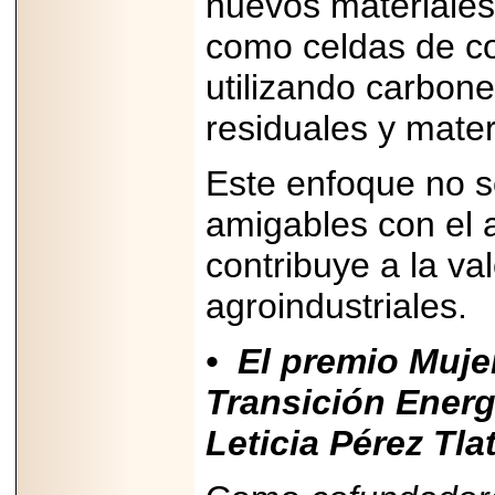
nuevos materiales 
Disfruta el Día del
Padre con Sylvester
como celdas de co
Stallone, Jason
Statham, Dave
Bautista y más
utilizando carbon
hombres de acción
en Adrenalina Pura+
residuales y mater
Este enfoque no s
amigables con el 
2026-01-14
Refugio
Franciscano:
contribuye a la va
Avances de la
reunión con el
agroindustriales.
Gobierno de la
Ciudad de México
• El premio Muje
Transición Energé
Leticia Pérez Tl
2026-06-18
G-SHOCK, EL
RELOJ CASIO
“INDESTRUCTIBLE”