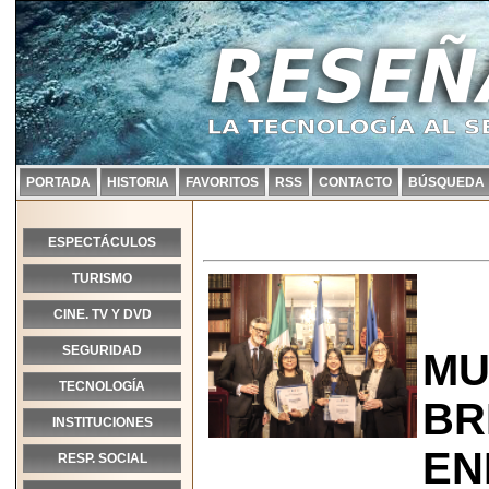
PORTADA
HISTORIA
FAVORITOS
RSS
CONTACTO
BÚSQUEDA
ESPECTÁCULOS
TURISMO
CINE. TV Y DVD
SEGURIDAD
MU
TECNOLOGÍA
BR
INSTITUCIONES
EN
RESP. SOCIAL