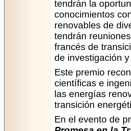
tendrán la oportu
importar su
capacidad de pago.
conocimientos con
renovables de div
tendrán reuniones 
2026-03-27
Lanza editorial
francés de transic
ateconqueso serie
“Finanzas para
Infancias” para
de investigación y
impulsar educación
financiera de la
niñez.
Este premio recon
científicas e ing
las energías renov
2026-05-20
transición energét
JULIO REGALADO
CELEBRA SU
DÉCIMA EDICIÓN
En el evento de p
CON SÚPER
OFERTAS.
Promesa en la Tr