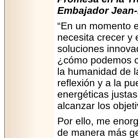
2026-
07-29
Embajador Jean-
21
“En un momento en
necesita crecer y
EDICIÓN EXPO
TORTA 2026, EN
VENUSTIANO
soluciones innova
CARRANZA.
¿cómo podemos con
la humanidad de la
reflexión y a la p
2026-07-27
NASCAR MÉXICO
energéticas justas
ACELERA HACIA
UNA NUEVA ERA
alcanzar los objet
DE CARRERAS,
MÚSICA Y
ENTRETENIMIENTO.
Por ello, me enorg
de manera más ge