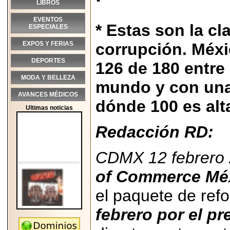
LIBROS
EVENTOS
* Estas son la cl
ESPECIALES
EXPOS Y FERIAS
corrupción. Méxi
DEPORTES
126 de 180 entre
MODA Y BELLEZA
mundo y con una 
AVANCES MÉDICOS
dónde 100 es alt
Ultimas noticias
Redacción RD:
CDMX 12 febrero 
of Commerce Méx
el paquete de ref
febrero por el pr
2026-05-25
"MARIACHAZO"