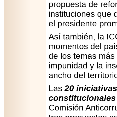
Disfruta el Día del
propuesta de refo
Padre con Sylvester
Stallone, Jason
instituciones que 
Statham, Dave
Bautista y más
hombres de acción
el presidente prom
en Adrenalina Pura+
Así también, la I
momentos del país
2026-01-14
de los temas más 
Refugio
Franciscano:
Avances de la
impunidad y la ins
reunión con el
Gobierno de la
ancho del territori
Ciudad de México
Las
20 iniciativa
constitucionales
2026-06-18
Comisión Anticorr
G-SHOCK, EL
RELOJ CASIO
“INDESTRUCTIBLE”