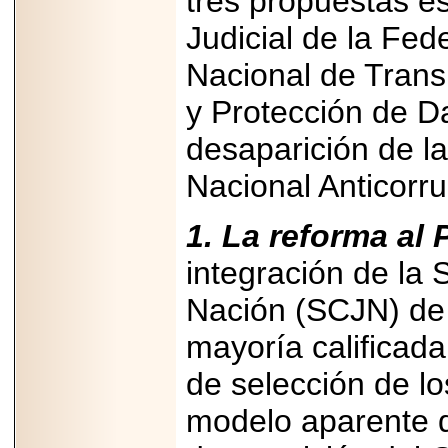
tres propuestas es
PRESENTE EN
MÉXICO.
Judicial de la Fede
Nacional de Trans
y Protección de Da
2026-05-25
desaparición de la
IDENTIFICAN
AFECTACIONES
Nacional Anticorru
PRODUCIDAS POR
Helicobacter pylori
EN CÉLULAS DEL
PÁNCREAS.
1. La reforma al 
integración de la 
Nación (SCJN) de 1
mayoría calificada
2026-05-27
Shriners Childrens
México transforma
de selección de lo
la vida de miles de
niñas y niños con
modelo aparente d
atención médica
especializada sin
importar su