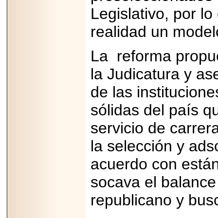
2025-05-23
Legislativo, por lo
¿No usas
lubricante? Esto es
realidad un model
lo que te estás
perdiendo.
La reforma propue
la Judicatura y a
de las institucion
2026-07-24
sólidas del país q
Especialistas
advierten que el
servicio de carrera
TDAH continúa
subdiagnosticado en
adolescentes y
la selección y ads
adultos, afectando el
desempeño
acuerdo con está
académico, laboral y
la calidad de vida
socava el balance
republicano y busc