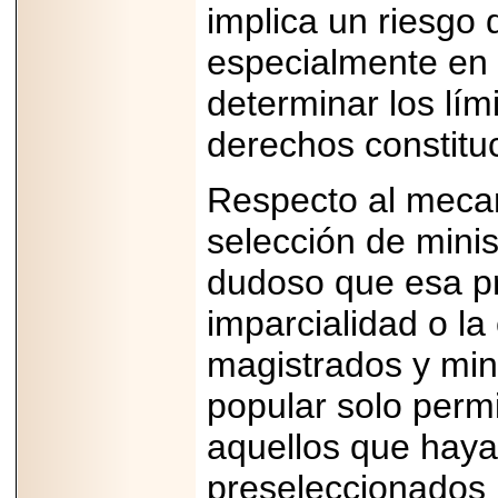
implica un riesgo 
07-29
21
especialmente en 
determinar los lím
EDICIÓN EXPO
derechos constitu
TORTA 2026, EN
VENUSTIANO
CARRANZA.
Respecto al mecan
selección de mini
dudoso que esa pr
2026-07-27
imparcialidad o la
NASCAR MÉXICO
ACELERA HACIA
UNA NUEVA ERA
magistrados y mini
DE CARRERAS,
MÚSICA Y
popular solo permi
ENTRETENIMIENTO.
aquellos que haya
preseleccionados p