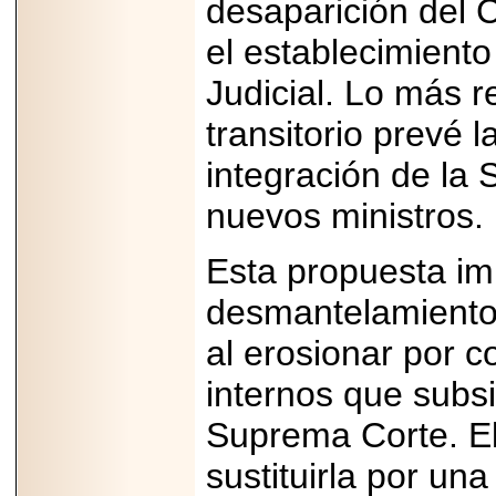
desaparición del 
capacidad de pago.
el establecimiento
Judicial. Lo más r
transitorio prevé l
2026-03-27
Lanza editorial
ateconqueso serie
integración de la
“Finanzas para
Infancias” para
nuevos ministros.
impulsar educación
financiera de la
niñez.
Esta propuesta imp
desmantelamiento 
al erosionar por 
2026-05-20
internos que subsi
JULIO REGALADO
CELEBRA SU
Suprema Corte. El
DÉCIMA EDICIÓN
CON SÚPER
OFERTAS.
sustituirla por u
2026-