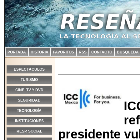
PORTADA
HISTORIA
FAVORITOS
RSS
CONTACTO
BÚSQUEDA
ESPECTÁCULOS
TURISMO
CINE. TV Y DVD
SEGURIDAD
IC
TECNOLOGÍA
re
INSTITUCIONES
presidente vu
RESP. SOCIAL