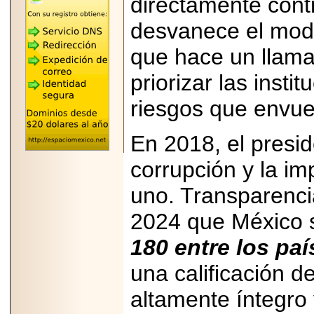
directamente cont
REÚNE A LAS
LEYENDAS
desvanece el mode
MARIACHI VARGAS
Y NUEVO
que hace un llama
TECALITLÁN EN LA
ARENA CDMX.
priorizar las insti
riesgos que envue
En 2018, el presid
2025-10-16
ANUNCIA SECTUR
CDMX EL BOKSUNA
corrupción y la i
FEST: ENCUENTRO
DE TRADICIONES,
uno. Transparencia
CULTURA Y
GASTRONOMÍA
ENTRE MÉXICO Y
2024 que México s
COREA DEL SUR.
180 entre los paí
una calificación 
altamente íntegro 
2026-06-18