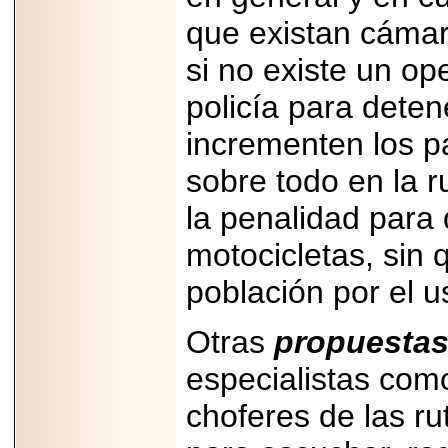
2025-05-23
que existan cámara
¿No usas
lubricante? Esto es
si no existe un op
lo que te estás
perdiendo.
policía para deten
incrementen los pa
sobre todo en la 
la penalidad para
2026-07-24
Especialistas
advierten que el
motocicletas, sin q
TDAH continúa
subdiagnosticado en
población por el u
adolescentes y
adultos, afectando el
desempeño
Otras
propuesta
académico, laboral y
la calidad de vida
especialistas com
choferes de las r