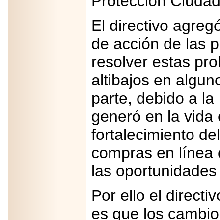
Protección Ciuda
importar su
capacidad de pago.
El directivo agregó
de acción de las p
resolver estas pro
2026-03-27
Lanza editorial
ateconqueso serie
altibajos en algun
“Finanzas para
Infancias” para
parte, debido a l
impulsar educación
financiera de la
niñez.
generó en la vida 
fortalecimiento de
compras en línea 
las oportunidades 
2026-05-20
JULIO REGALADO
CELEBRA SU
Por ello el directi
DÉCIMA EDICIÓN
CON SÚPER
OFERTAS.
es que los cambio