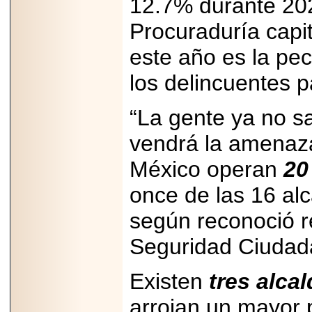
12.7% durante 202
Disfruta el Día del
Padre con Sylvester
Procuraduría capita
Stallone, Jason
Statham, Dave
Bautista y más
este año es la pec
hombres de acción
en Adrenalina Pura+
los delincuentes p
“La gente ya no s
vendrá la amenaza
2026-01-14
Refugio
Franciscano:
México operan
20
Avances de la
reunión con el
once de las 16 alc
Gobierno de la
Ciudad de México
según reconoció r
Seguridad Ciudada
Existen
tres alca
2026-06-18
G-SHOCK, EL
RELOJ CASIO
arrojan un mayor p
“INDESTRUCTIBLE”