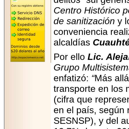
"MARIACHAZO"
REÚNE A LAS
Centro Histórico 
LEYENDAS
MARIACHI VARGAS
de sanitización
y 
Y NUEVO
TECALITLÁN EN LA
ARENA CDMX.
conveniencia reali
alcaldías
Cuauhté
Por ello
Lic. Alej
2025-10-16
ANUNCIA SECTUR
Grupo Multisistem
CDMX EL BOKSUNA
FEST: ENCUENTRO
enfatizó:
“
Más allá
DE TRADICIONES,
CULTURA Y
GASTRONOMÍA
transporte en los 
ENTRE MÉXICO Y
COREA DEL SUR.
(cifra que represe
en el país, según 
SESNSP), y del au
2026-06-18