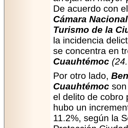
PRESENTE EN
De acuerdo con el 
MÉXICO.
Cámara Nacional 
Turismo de la C
la incidencia delic
2026-05-25
IDENTIFICAN
se concentra en t
AFECTACIONES
PRODUCIDAS POR
Helicobacter pylori
Cuauhtémoc
(24
EN CÉLULAS DEL
PÁNCREAS.
Por otro lado,
Ben
Cuauhtémoc
son 
el delito de cobro
2026-05-27
Shriners Childrens
hubo un increment
México transforma
la vida de miles de
11.2%, según la S
niñas y niños con
atención médica
especializada sin