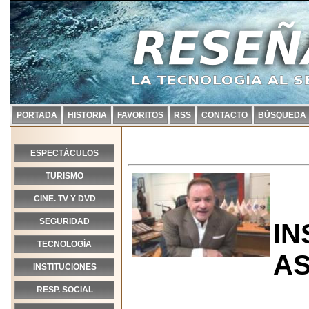
PORTADA
HISTORIA
FAVORITOS
RSS
CONTACTO
BÚSQUEDA
ESPECTÁCULOS
TURISMO
CINE. TV Y DVD
SEGURIDAD
IN
TECNOLOGÍA
AS
INSTITUCIONES
RESP. SOCIAL