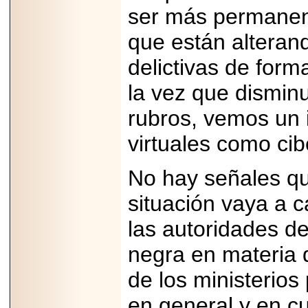
2026-
ser más permanen
07-29
21
que están alteran
delictivas de for
EDICIÓN EXPO
la vez que disminu
TORTA 2026, EN
VENUSTIANO
rubros, vemos un 
CARRANZA.
virtuales como cib
No hay señales q
2026-07-27
situación vaya a c
NASCAR MÉXICO
ACELERA HACIA
UNA NUEVA ERA
las autoridades de
DE CARRERAS,
MÚSICA Y
negra en materia d
ENTRETENIMIENTO.
de los ministerios 
en general y en cu