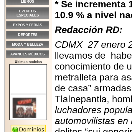
* Se incrementa 
LIBROS
EVENTOS
10.9 % a nivel na
ESPECIALES
EXPOS Y FERIAS
Redacción RD:
DEPORTES
CDMX 27 enero 2
MODA Y BELLEZA
llevamos de haber
AVANCES MÉDICOS
Ultimas noticias
conocimiento de 
metralleta para a
de casa” armadas
Tlalnepantla, hom
luchadores popula
automovilistas en 
2026-05-25
delitos “sui gener