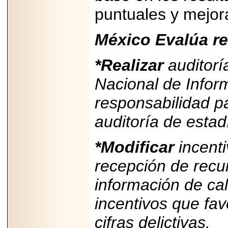
puntuales y mejora
2025-05-23
¿No usas
lubricante? Esto es
lo que te estás
México Evalúa r
perdiendo.
*Realizar
auditorí
Nacional de Inform
responsabilidad p
2026-07-24
auditoría de estad
Especialistas
advierten que el
TDAH continúa
subdiagnosticado en
*Modificar
incenti
adolescentes y
adultos, afectando el
recepción de recu
desempeño
académico, laboral y
la calidad de vida
información de cal
incentivos que fa
cifras delictivas.