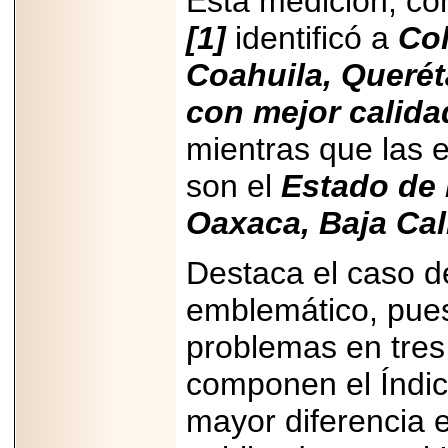
Esta medición, c
PRESENTE EN
MÉXICO.
[1]
identificó a
Col
Coahuila, Querét
con mejor calid
mientras que las 
2026-05-25
IDENTIFICAN
AFECTACIONES
son el
Estado de 
PRODUCIDAS POR
Helicobacter pylori
Oaxaca, Baja Cali
EN CÉLULAS DEL
PÁNCREAS.
Destaca el caso d
emblemático, pues
problemas en tres
2026-05-27
Shriners Childrens
componen el Índice
México transforma
la vida de miles de
niñas y niños con
mayor diferencia e
atención médica
especializada sin