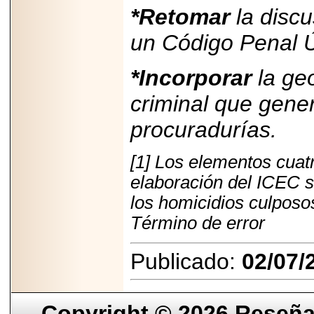
*Retomar
la discu
un Código Penal Ú
*Incorporar
la geo
criminal que gener
procuradurías.
[1] Los elementos cua
elaboración del ICEC s
los homicidios culposo
Término de error
Publicado:
02/07/
Copyright © 2026
Reseña 