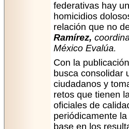
2026-
federativas hay una
07-29
21
homicidios dolosos
relación que no de
Ramírez,
coordina
EDICIÓN EXPO
TORTA 2026, EN
VENUSTIANO
México Evalúa.
CARRANZA.
Con la publicació
busca consolidar 
2026-07-27
ciudadanos y toma
NASCAR MÉXICO
ACELERA HACIA
retos que tienen 
UNA NUEVA ERA
DE CARRERAS,
oficiales de calid
MÚSICA Y
ENTRETENIMIENTO.
periódicamente la 
base en los resul