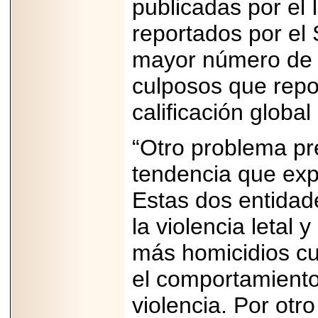
publicadas por el 
importar su
capacidad de pago.
reportados por el
mayor número de a
culposos que repo
2026-03-27
Lanza editorial
calificación global
ateconqueso serie
“Finanzas para
Infancias” para
“Otro problema pr
impulsar educación
financiera de la
niñez.
tendencia que ex
Estas dos entidad
la violencia letal
más homicidios cu
2026-05-20
JULIO REGALADO
CELEBRA SU
el comportamiento
DÉCIMA EDICIÓN
CON SÚPER
violencia. Por otr
OFERTAS.