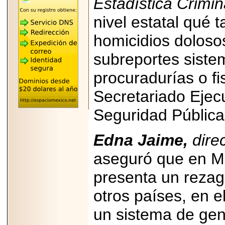
Estadística Crimin
"MARIACHAZO"
REÚNE A LAS
nivel estatal qué t
LEYENDAS
MARIACHI VARGAS
Y NUEVO
homicidios dolosos
TECALITLÁN EN LA
ARENA CDMX.
subreportes sistem
procuradurías o fi
Secretariado Ejec
2025-10-16
Seguridad Públic
ANUNCIA SECTUR
CDMX EL BOKSUNA
FEST: ENCUENTRO
DE TRADICIONES,
Edna Jaime,
dire
CULTURA Y
GASTRONOMÍA
aseguró que en Méx
ENTRE MÉXICO Y
COREA DEL SUR.
presenta un rezag
otros países, en 
un sistema de gen
2026-06-18