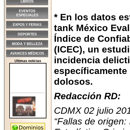
LIBROS
EVENTOS
* En los datos es
ESPECIALES
EXPOS Y FERIAS
tank México Eval
DEPORTES
Índice de Confiab
MODA Y BELLEZA
(ICEC), un estudi
AVANCES MÉDICOS
incidencia delic
Ultimas noticias
específicamente 
dolosos.
Redacción RD:
CDMX 02 julio 20
“Fallas de origen:
2026-05-25