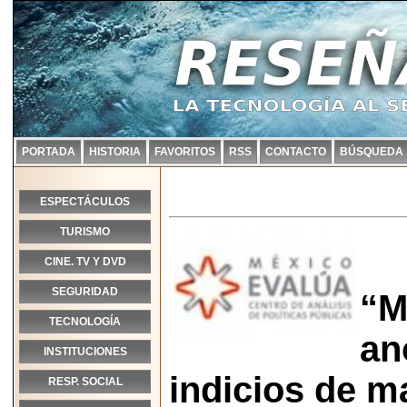
PORTADA
HISTORIA
FAVORITOS
RSS
CONTACTO
BÚSQUEDA
ESPECTÁCULOS
TURISMO
CINE. TV Y DVD
SEGURIDAD
“M
TECNOLOGÍA
an
INSTITUCIONES
indicios de m
RESP. SOCIAL