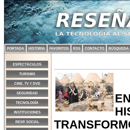
PORTADA
HISTORIA
FAVORITOS
RSS
CONTACTO
BÚSQUEDA
ESPECTÁCULOS
TURISMO
CINE. TV Y DVD
SEGURIDAD
EN
TECNOLOGÍA
HI
INSTITUCIONES
TRANSFORMÓ
RESP. SOCIAL