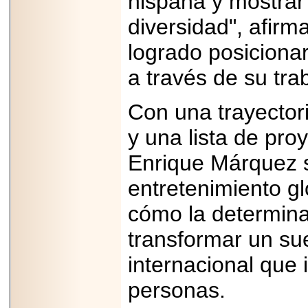
hispana y mostrar
2025-05-23
¿No usas
diversidad", afir
lubricante? Esto es
lo que te estás
logrado posiciona
perdiendo.
a través de su tra
Con una trayecto
y una lista de pro
2026-07-24
Especialistas
Enrique Márquez 
advierten que el
TDAH continúa
entretenimiento gl
subdiagnosticado en
adolescentes y
adultos, afectando el
cómo la determina
desempeño
académico, laboral y
transformar un s
la calidad de vida
internacional que 
personas.