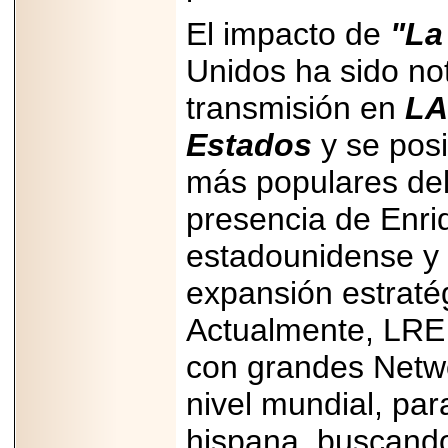
capacidad de pago.
El impacto de
"La
Unidos ha sido no
transmisión en
LA
2026-03-27
Lanza editorial
Estados
y se pos
ateconqueso serie
“Finanzas para
más populares del 
Infancias” para
impulsar educación
financiera de la
presencia de Enr
niñez.
estadounidense y 
expansión estratégi
Actualmente, LRE
2026-05-20
JULIO REGALADO
con grandes Netwo
CELEBRA SU
DÉCIMA EDICIÓN
nivel mundial, pa
CON SÚPER
OFERTAS.
hispana, buscando
2026-