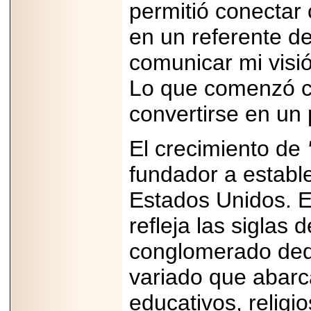
permitió conectar 
Padre con Sylvester
Stallone, Jason
en un referente d
Statham, Dave
Bautista y más
hombres de acción
comunicar mi visió
en Adrenalina Pura+
Lo que comenzó c
convertirse en un 
2026-01-14
El crecimiento de
Refugio
Franciscano:
Avances de la
fundador a establ
reunión con el
Gobierno de la
Estados Unidos. E
Ciudad de México
refleja las siglas
conglomerado dedi
2026-06-18
variado que abarc
G-SHOCK, EL
RELOJ CASIO
educativos, religi
“INDESTRUCTIBLE”
PRESENTE EN