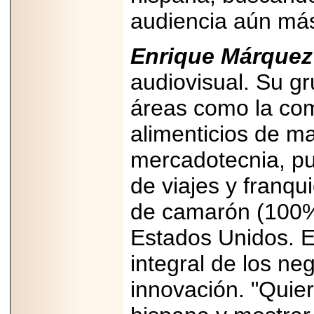
07-29
audiencia aún más
21
Enrique Márquez
audiovisual. Su g
EDICIÓN EXPO
TORTA 2026, EN
VENUSTIANO
áreas como la com
CARRANZA.
alimenticios de ma
mercadotecnia, pu
de viajes y franq
2026-07-27
NASCAR MÉXICO
de camarón (100% 
ACELERA HACIA
UNA NUEVA ERA
DE CARRERAS,
Estados Unidos. Es
MÚSICA Y
ENTRETENIMIENTO.
integral de los n
innovación. "Quier