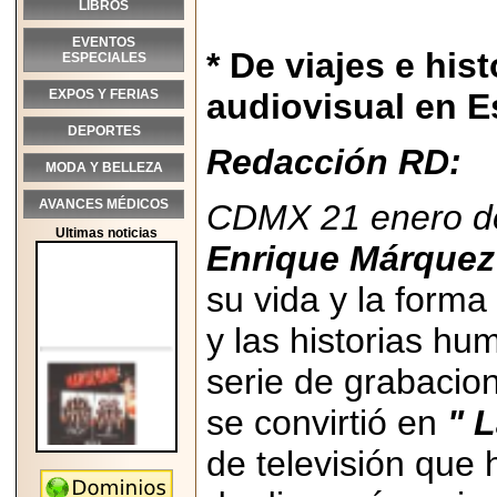
LIBROS
EVENTOS
* De viajes e hi
ESPECIALES
EXPOS Y FERIAS
audiovisual en E
DEPORTES
Redacción RD:
MODA Y BELLEZA
AVANCES MÉDICOS
CDMX 21 enero d
Ultimas noticias
Enrique Márquez
su vida y la forma
y las historias 
serie de grabacio
se convirtió en
" 
de televisión que
2026-05-25
"MARIACHAZO"