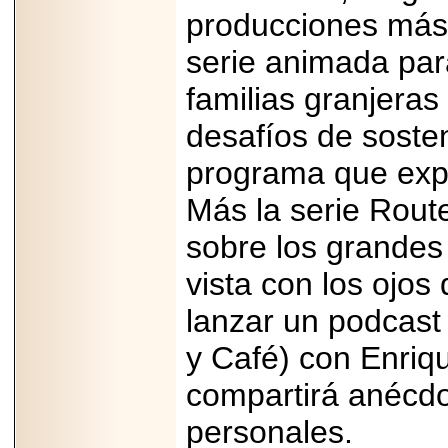
MÉXICO.
producciones más
serie animada par
familias granjera
desafíos de sosten
2026-05-25
IDENTIFICAN
AFECTACIONES
programa que expl
PRODUCIDAS POR
Helicobacter pylori
Más la serie Rout
EN CÉLULAS DEL
PÁNCREAS.
sobre los grandes
vista con los ojo
lanzar un podcast
2026-05-27
y Café) con Enriq
Shriners Childrens
México transforma
la vida de miles de
compartirá anécdot
niñas y niños con
atención médica
personales.
especializada sin
importar su