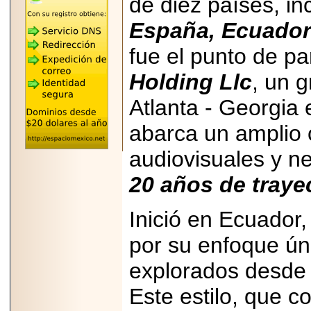
de diez países, i
REÚNE A LAS
LEYENDAS
España, Ecuador
MARIACHI VARGAS
Y NUEVO
TECALITLÁN EN LA
fue el punto de pa
ARENA CDMX.
Holding Llc
, un 
Atlanta - Georgia
abarca un amplio 
2025-10-16
ANUNCIA SECTUR
audiovisuales y n
CDMX EL BOKSUNA
FEST: ENCUENTRO
DE TRADICIONES,
20 años de trayec
CULTURA Y
GASTRONOMÍA
ENTRE MÉXICO Y
Inició en Ecuador
COREA DEL SUR.
por su enfoque ún
explorados desde u
Este estilo, que c
2026-06-18
Disfruta el Día del