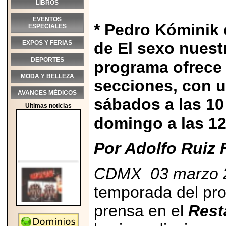
LIBROS
EVENTOS
* Pedro Kóminik
ESPECIALES
EXPOS Y FERIAS
de El sexo nuestr
DEPORTES
programa ofrece
MODA Y BELLEZA
secciones, con u
AVANCES MÉDICOS
sábados a las 10
Ultimas noticias
domingo a las 12
Por Adolfo Ruiz 
CDMX 03 marzo 
temporada del pr
prensa en el
Rest
2026-05-25