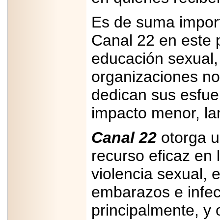
Es de suma importa
Canal 22 en este 
educación sexual,
2026-06-15
Alejandro
organizaciones no
Maldonado, "El Yoga
Teacher", celebrará
el día mundial del
dedican sus esfue
yoga con una Master
Class masiva en
impacto menor, l
Expo Espiritualidad
2026.
Canal 22
otorga u
recurso eficaz en 
violencia sexual, 
2026-03-19
embarazos e infec
CON 18 AÑOS, EL
MEXICANO DIEGO
principalmente, y
MENDEZTORRES
ACELERA RUMBO