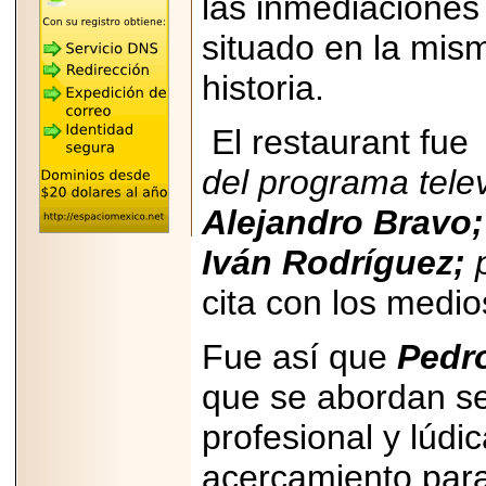
las inmediaciones
"MARIACHAZO"
REÚNE A LAS
LEYENDAS
situado en la mis
MARIACHI VARGAS
Y NUEVO
historia.
TECALITLÁN EN LA
ARENA CDMX.
El restaurant fu
del programa tele
Alejandro Bravo;
2025-10-16
ANUNCIA SECTUR
CDMX EL BOKSUNA
Iván Rodríguez;
p
FEST: ENCUENTRO
DE TRADICIONES,
cita con los medi
CULTURA Y
GASTRONOMÍA
ENTRE MÉXICO Y
Fue así que
Pedr
COREA DEL SUR.
que se abordan s
profesional y lúdic
acercamiento para
2026-06-18