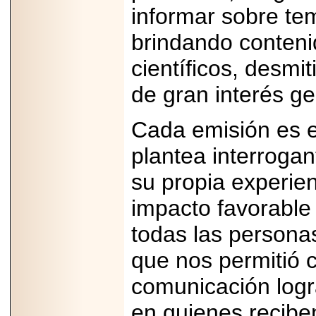
importar su
informar sobre te
capacidad de pago.
brindando conteni
científicos, desmi
2026-03-27
de gran interés ge
Lanza editorial
ateconqueso serie
“Finanzas para
Cada emisión es en
Infancias” para
impulsar educación
plantea interrogan
financiera de la
niñez.
su propia experie
impacto favorable 
todas las personas
2026-05-20
que nos permitió 
JULIO REGALADO
CELEBRA SU
DÉCIMA EDICIÓN
comunicación logr
CON SÚPER
OFERTAS.
en quienes reciben