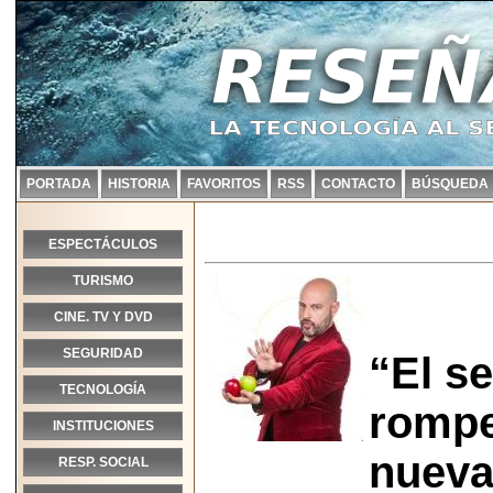
PORTADA
HISTORIA
FAVORITOS
RSS
CONTACTO
BÚSQUEDA
ESPECTÁCULOS
TURISMO
CINE. TV Y DVD
SEGURIDAD
“El s
TECNOLOGÍA
rompe
INSTITUCIONES
nueva
RESP. SOCIAL