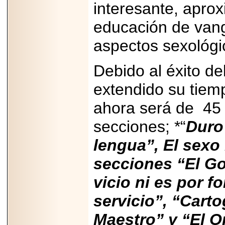
A NASCAR Y
interesante, apro
APUNTA A
MARTINSVILLE.
educación de vang
aspectos sexológi
Debido al éxito d
2025-05-23
¿No usas
lubricante? Esto es
extendido su tiemp
lo que te estás
perdiendo.
ahora será de 45 
secciones; *“
Duro 
lengua”, El sexo
secciones “El Go
2026-06-12
Medtronic impulsa
vicio ni es por fo
una nueva era en
estimulación
servicio”, “Carto
cardíaca con el
marcapasos más
pequeño del mundo.
Maestro” y “El O