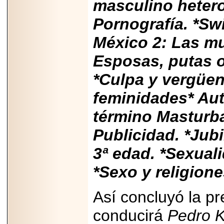
masculino hetero
Pornografía. *Swi
México 2: Las mu
Esposas, putas 
*Culpa y vergüenz
feminidades* Aut
término Masturba
Publicidad. *Jub
3ª edad. *Sexuali
*Sexo y religione
Así concluyó la p
conducirá
Pedro 