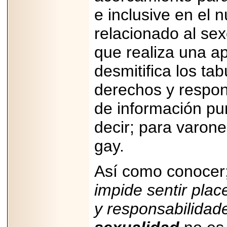
Disfruta el Día del
e inclusive en el 
Padre con Sylvester
Stallone, Jason
Statham, Dave
relacionado al se
Bautista y más
hombres de acción
que realiza una ap
en Adrenalina Pura+
desmitifica los ta
derechos y respons
2026-01-14
de información pu
Refugio
Franciscano:
decir; para varone
Avances de la
reunión con el
Gobierno de la
gay.
Ciudad de México
Así como conoce
impide sentir pla
2026-06-18
y responsabilidad
G-SHOCK, EL
RELOJ CASIO
“INDESTRUCTIBLE”