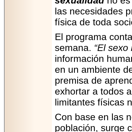
sexualidad
no es 
PRESENTE EN
MÉXICO.
las necesidades pr
física de toda soc
El programa conta
2026-05-25
semana.
“El sexo
IDENTIFICAN
AFECTACIONES
PRODUCIDAS POR
información humana
Helicobacter pylori
EN CÉLULAS DEL
en un ambiente de
PÁNCREAS.
premisa de aprend
exhortar a todos a
limitantes físicas 
2026-05-27
Shriners Childrens
México transforma
Con base en las n
la vida de miles de
niñas y niños con
atención médica
población, surge c
especializada sin