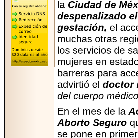
la
Ciudad de Méx
REÚNE A LAS
LEYENDAS
MARIACHI VARGAS
despenalizado el
Y NUEVO
TECALITLÁN EN LA
gestación,
el acc
ARENA CDMX.
muchas otras regi
los servicios de s
mujeres en estad
2025-10-16
ANUNCIA SECTUR
CDMX EL BOKSUNA
barreras para acce
FEST: ENCUENTRO
DE TRADICIONES,
advirtió el
doctor
CULTURA Y
GASTRONOMÍA
ENTRE MÉXICO Y
del cuerpo médico
COREA DEL SUR.
En el mes de la
A
Aborto Seguro
qu
se pone en primer
2026-06-18
Disfruta el Día del