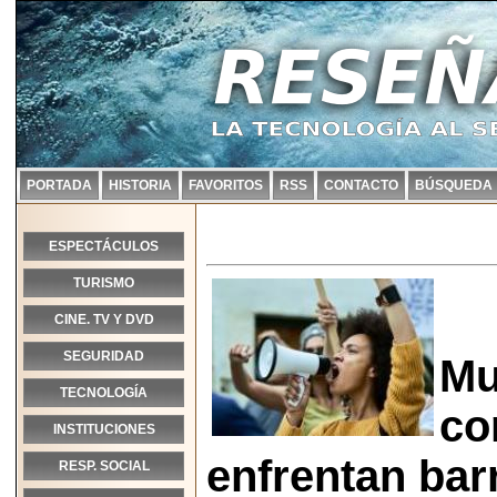
PORTADA
HISTORIA
FAVORITOS
RSS
CONTACTO
BÚSQUEDA
ESPECTÁCULOS
TURISMO
CINE. TV Y DVD
SEGURIDAD
Mu
TECNOLOGÍA
co
INSTITUCIONES
enfrentan bar
RESP. SOCIAL