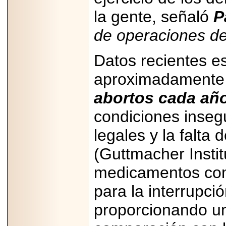
MÉXICO.
la gente, señaló
P
de operaciones de
Datos recientes e
2026-05-25
IDENTIFICAN
aproximadamente
AFECTACIONES
PRODUCIDAS POR
abortos cada año
Helicobacter pylori
EN CÉLULAS DEL
condiciones insegu
PÁNCREAS.
legales y la falta
(Guttmacher Instit
medicamentos como
2026-05-27
Shriners Childrens
México transforma
para la interrupc
la vida de miles de
niñas y niños con
proporcionando u
atención médica
especializada sin
importar su