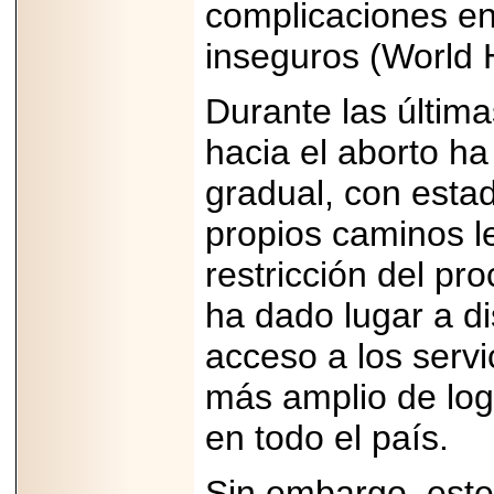
complicaciones e
07-29
21
inseguros (World 
Durante las últim
EDICIÓN EXPO
TORTA 2026, EN
hacia el aborto h
VENUSTIANO
CARRANZA.
gradual, con esta
propios caminos le
restricción del pr
2026-07-27
ha dado lugar a di
NASCAR MÉXICO
ACELERA HACIA
acceso a los servi
UNA NUEVA ERA
DE CARRERAS,
MÚSICA Y
más amplio de log
ENTRETENIMIENTO.
en todo el país.
Sin embargo, este