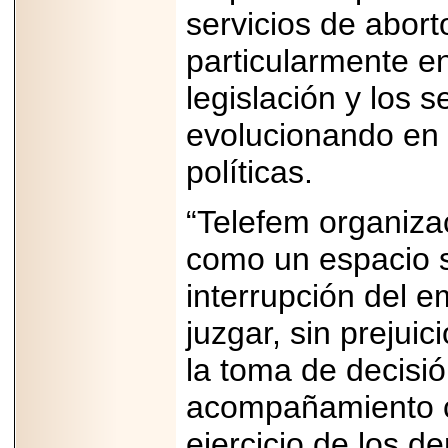
servicios de abort
Padre con Sylvester
Stallone, Jason
Statham, Dave
particularmente e
Bautista y más
hombres de acción
legislación y los 
en Adrenalina Pura+
evolucionando en 
políticas.
2026-01-14
Refugio
“Telefem organizac
Franciscano:
Avances de la
como un espacio s
reunión con el
Gobierno de la
Ciudad de México
interrupción del 
juzgar, sin prejui
la toma de decisi
2026-06-18
acompañamiento c
G-SHOCK, EL
RELOJ CASIO
“INDESTRUCTIBLE”
ejercicio de los d
PRESENTE EN