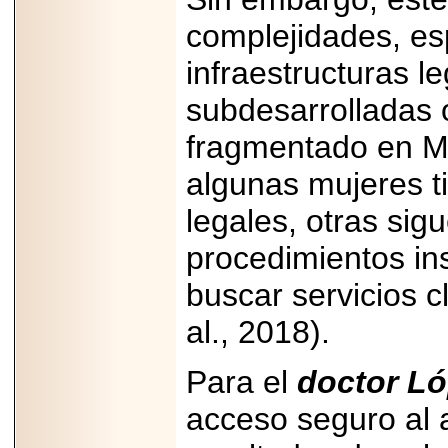
2025-05-23
¿No usas
complejidades, es
lubricante? Esto es
lo que te estás
infraestructuras l
perdiendo.
subdesarrolladas o 
fragmentado en Mé
algunas mujeres t
2026-07-24
legales, otras sig
Especialistas
advierten que el
procedimientos in
TDAH continúa
subdiagnosticado en
adolescentes y
buscar servicios c
adultos, afectando el
desempeño
al., 2018).
académico, laboral y
la calidad de vida
Para el
doctor L
acceso seguro al 