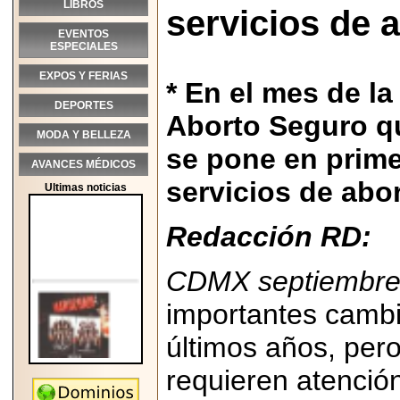
LIBROS
servicios de a
EVENTOS
ESPECIALES
EXPOS Y FERIAS
* En el mes de la
DEPORTES
Aborto Seguro q
MODA Y BELLEZA
se pone en prime
AVANCES MÉDICOS
servicios de abo
Ultimas noticias
Redacción RD:
CDMX septiembre
importantes cambi
últimos años, pero
requieren atención
2026-05-25
"MARIACHAZO"