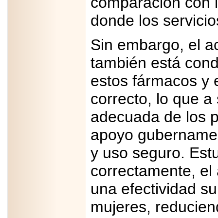
comparación con l
capacidad de pago.
donde los servicio
Sin embargo, el a
2026-03-27
también está condi
Lanza editorial
ateconqueso serie
estos fármacos y 
“Finanzas para
Infancias” para
impulsar educación
correcto, lo que a
financiera de la
niñez.
adecuada de los pr
apoyo gubernament
y uso seguro. Est
2026-05-20
correctamente, el
JULIO REGALADO
CELEBRA SU
una efectividad su
DÉCIMA EDICIÓN
CON SÚPER
mujeres, reduciend
OFERTAS.
2026-