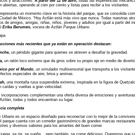
icos y atracciones.
A partir del 12 de abril,
todas las experiencias mecánica
 abiertas, operando al cien por ciento y listas para recibir a los visitantes.
representa un momento clave en la historia del parque, que se consolida com
a Ciudad de México. “Hoy Aztlán está más vivo que nunca. Todas nuestras atrac
pos de amigos, amigas, niñas, niños, jóvenes y adultos por igual a partir del
ló
Erika Berumen,
vocera de Aztlán Parque Urbano.
apa
racciones más recientes que ya están en operación destacan:
nche,
un péndulo gigante para quienes se atreven a desafiar la gravedad.
a,
un ratón loco extremo que da giros sobre su propio eje en medio de diverti
ico por el Mundo
, un simulador multisensorial que transporta a los visitan
efectos especiales de aire, brisa y aromas.
ah,
una montaña rusa suspendida extrema, inspirada en la figura de Quetzalc
n caídas y vueltas a gran velocidad.
incorporaciones complementan una oferta diversa de emociones y aventuras 
 Aztlán, todas y todos encuentran su lugar.
cia completa
 Urbano es un espacio diseñado para reconectar con lo mejor de la conviv
el parque cuenta con un corredor gastronómico de grandes marcas restaurante
stres y diversos sabores para los amantes del buen comer.
 juega, se ríe, se sueña… pero también, se come delicioso. Queremos que ca