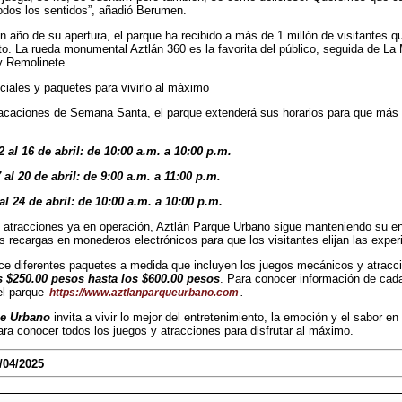
todos los sentidos”, añadió Berumen.
 año de su apertura, el parque ha recibido a más de 1 millón de visitantes qu
to. La rueda monumental Aztlán 360 es la favorita del público, seguida de La
y Remolinete.
ciales y paquetes para vivirlo al máximo
acaciones de Semana Santa, el parque extenderá sus horarios para que más p
 al 16 de abril: de 10:00 a.m. a 10:00 p.m.
al 20 de abril: de 9:00 a.m. a 11:00 p.m.
al 24 de abril: de 10:00 a.m. a 10:00 p.m.
 atracciones ya en operación, Aztlán Parque Urbano sigue manteniendo su ent
as recargas en monederos electrónicos para que los visitantes elijan las exper
e diferentes paquetes a medida que incluyen los juegos mecánicos y atracc
s $250.00 pesos hasta los $600.00 pesos
. Para conocer información de cada
del parque
.
https://www.aztlanparqueurbano.com
ue Urbano
invita a vivir lo mejor del entretenimiento, la emoción y el sabor en
ra conocer todos los juegos y atracciones para disfrutar al máximo.
/04/2025