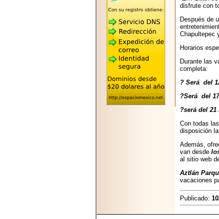
2026-05-25
disfrute con 
"MARIACHAZO"
REÚNE A LAS
Después de un
LEYENDAS
entretenimien
MARIACHI VARGAS
Chapultepec 
Y NUEVO
TECALITLÁN EN LA
Horarios espe
ARENA CDMX.
Durante las v
completa:
? Será del 12
?Será del 17 
2025-10-16
?será del 21 
ANUNCIA SECTUR
CDMX EL BOKSUNA
Con todas las
FEST: ENCUENTRO
disposición l
DE TRADICIONES,
CULTURA Y
Además, ofrec
GASTRONOMÍA
van desde
lo
ENTRE MÉXICO Y
al sitio web 
COREA DEL SUR.
Aztlán Parq
vacaciones pa
Publicado:
10