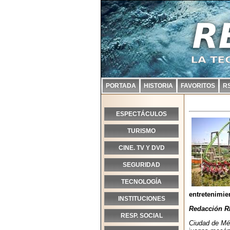
PORTADA
HISTORIA
FAVORITOS
R
ESPECTÁCULOS
TURISMO
CINE. TV Y DVD
SEGURIDAD
TECNOLOGÍA
entretenimie
INSTITUCIONES
Redacción R
RESP. SOCIAL
Ciudad de Méx