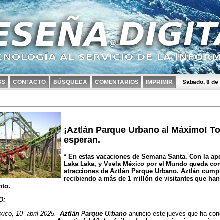
SS
CONTACTO
BÚSQUEDA
COMENTARIOS
IMPRIMIR
Sabado, 8 de
¡Aztlán Parque Urbano al Máximo! To
esperan.
* En estas vacaciones de Semana Santa. Con la ape
Laka Laka, y Vuela México por el Mundo queda com
atracciones de Aztlán Parque Urbano. Aztlán cump
recibiendo a más de 1 millón de visitantes que han 
nto.
D:
ico, 10 abril 2025.-
Aztlán Parque Urbano
anunció este jueves que ha conc