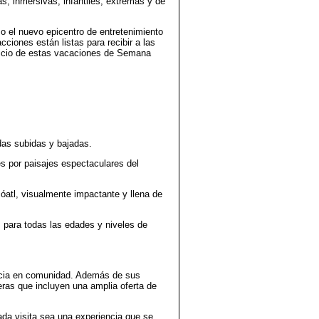
s, inmersivas, infantiles, extremas y de
o el nuevo epicentro de entretenimiento
ciones están listas para recibir a las
 inicio de estas vacaciones de Semana
das subidas y bajadas.
tes por paisajes espectaculares del
óatl, visualmente impactante y llena de
para todas las edades y niveles de
encia en comunidad. Además de sus
ras que incluyen una amplia oferta de
da visita sea una experiencia que se