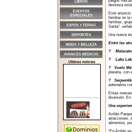
juegos mecán
LIBROS
destreza están
EVENTOS
Este anuncio 
ESPECIALES
familiar en l
familias, gru
EXPOS Y FERIAS
Santa”, seña
Una nueva et
DEPORTES
Entre las at
MODA Y BELLEZA
? Malacato
AVANCES MÉDICOS
? Laka Lak
Ultimas noticias
? Vuelo Méx
planeta, con 
? Serpentik
adrenalina co
Estas nuevas 
diversión. En
Una experien
Aztlán Parque
atracciones, 
alimentos, po
“En Aztlán se