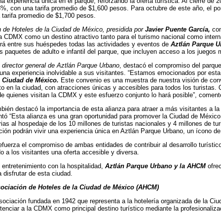
na experiencia única en el parque, reforzando la oferta turística. Al cierre d
%, con una tarifa promedio de $1,600 pesos. Para octubre de este año, el po
tarifa promedio de $1,700 pesos.
 de Hoteles de la Ciudad de México, presidida por
Javier Puente García,
con
la CDMX como un destino atractivo tanto para el turismo nacional como interna
rá entre sus huéspedes todas las actividades y eventos de
Aztlán Parque U
s paquetes de adulto e infantil del parque, que incluyen acceso a los juegos
director general de Aztlán Parque Urbano
, destacó el compromiso del parque 
 una experiencia inolvidable a sus visitantes. “Estamos emocionados por est
a Ciudad de México.
Este convenio es una muestra de nuestra visión de conv
to en la ciudad, con atracciones únicas y accesibles para todos los turistas
 de quienes visitan la CDMX y este esfuerzo conjunto lo hará posible”, comen
bién destacó la importancia de esta alianza para atraer a más visitantes a la 
ó “Esta alianza es una gran oportunidad para promover la Ciudad de México 
as al hospedaje de los 10 millones de turistas nacionales y 4 millones de tur
ción podrán vivir una experiencia única en Aztlán Parque Urbano, un ícono de 
refuerza el compromiso de ambas entidades de contribuir al desarrollo turístic
o a los visitantes una oferta accesible y diversa.
l entretenimiento con la hospitalidad,
Aztlán Parque Urbano y la AHCM
ofrec
 disfrutar de esta ciudad.
ociación de Hoteles de la Ciudad de México (AHCM)
ciación fundada en 1942 que representa a la hotelería organizada de la Ciu
nciar a la CDMX como principal destino turístico mediante la profesionalizació