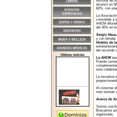
disfrutar de u
LIBROS
alcanzó un 58
60%, con una 
EVENTOS
ESPECIALES
La Asociación
consolidar a 
EXPOS Y FERIAS
AHCM difundi
del 30% en lo
DEPORTES
Sergio Haua,
y con brindar
MODA Y BELLEZA
Hoteles de l
entretenimien
AVANCES MÉDICOS
del recorrido
Ultimas noticias
La AHCM
tam
Puente coment
complementari
esta colabora
La iniciativa 
proporcionand
Al conectar e
más turistas a
Acerca de As
Somos una Aso
Buscamos pote
organizada.