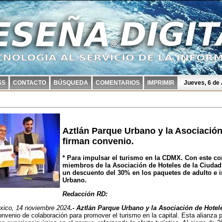
SS
CONTACTO
BÚSQUEDA
COMENTARIOS
IMPRIMIR
Jueves, 6 de
Aztlán Parque Urbano y la Asociació
firman convenio.
* Para impulsar el turismo en la CDMX. Con este co
miembros de la Asociación de Hoteles de la Ciuda
un descuento del 30% en los paquetes de adulto e i
Urbano.
Redacción RD:
xico, 14 noviembre 2024
.- Aztlán Parque Urbano y la Asociación de Hote
onvenio de colaboración para promover el turismo en la capital. Esta alianza pe