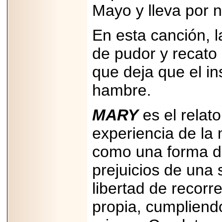
2026-
Mayo y lleva por
07-29
21
En esta canción, l
de pudor y recato 
EDICIÓN EXPO
que deja que el in
TORTA 2026, EN
VENUSTIANO
CARRANZA.
hambre.
MARY
es el relat
experiencia de la
2026-07-27
NASCAR MÉXICO
como una forma de
ACELERA HACIA
UNA NUEVA ERA
prejuicios de una
DE CARRERAS,
MÚSICA Y
libertad de recorr
ENTRETENIMIENTO.
propia, cumpliendo