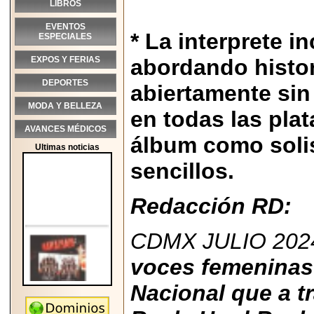
LIBROS
EVENTOS
* La interprete 
ESPECIALES
EXPOS Y FERIAS
abordando histor
DEPORTES
abiertamente sin
MODA Y BELLEZA
en todas las plat
AVANCES MÉDICOS
álbum como solis
Ultimas noticias
sencillos.
Redacción RD:
CDMX JULIO 2024
voces femeninas
Nacional que a t
2026-05-25