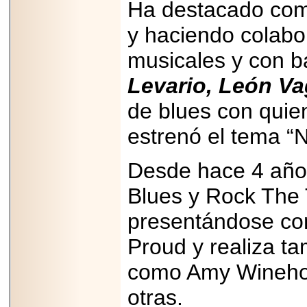
Ha destacado como
PRESENTE EN
MÉXICO.
y haciendo colabo
musicales y con 
Levario, León V
2026-05-25
de blues con quien
IDENTIFICAN
AFECTACIONES
PRODUCIDAS POR
estrenó el tema “
Helicobacter pylori
EN CÉLULAS DEL
PÁNCREAS.
Desde hace 4 años
Blues y Rock The 
presentándose co
2026-05-27
Proud y realiza ta
Shriners Childrens
México transforma
como Amy Winehous
la vida de miles de
niñas y niños con
otras.
atención médica
especializada sin