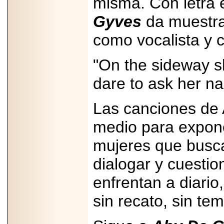
misma. Con letra e
2025-05-23
Gyves
da muestra 
¿No usas
lubricante? Esto es
lo que te estás
como vocalista y 
perdiendo.
"On the sideway s
dare to ask her n
Las canciones d
2026-07-24
Especialistas
medio para expone
advierten que el
TDAH continúa
subdiagnosticado en
mujeres que busca
adolescentes y
adultos, afectando el
dialogar y cuestio
desempeño
académico, laboral y
la calidad de vida
enfrentan a diari
sin recato, sin te