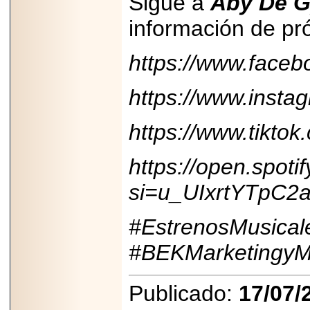
Sigue a
Aby De 
información de pr
https://www.faceb
https://www.inst
https://www.tikt
https://open.spo
si=u_UIxrtYTpC2
#EstrenosMusical
#BEKMarketingyM
Publicado:
17/07/