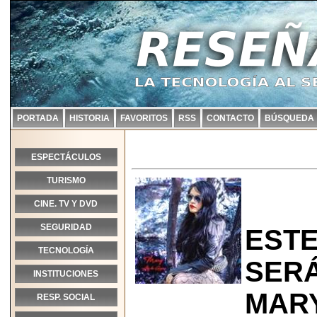
PORTADA
HISTORIA
FAVORITOS
RSS
CONTACTO
BÚSQUEDA
ESPECTÁCULOS
TURISMO
CINE. TV Y DVD
SEGURIDAD
ESTE
TECNOLOGÍA
SERÁ
INSTITUCIONES
MARY
RESP. SOCIAL