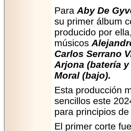
importar su
capacidad de pago.
Para
Aby De Gyv
su primer álbum c
producido por ella,
2026-03-27
músicos
Alejandr
Lanza editorial
ateconqueso serie
“Finanzas para
Carlos Serrano Vi
Infancias” para
impulsar educación
Arjona (batería 
financiera de la
niñez.
Moral (bajo).
Esta producción m
sencillos este 20
2026-05-20
JULIO REGALADO
para principios de
CELEBRA SU
DÉCIMA EDICIÓN
CON SÚPER
El primer corte f
OFERTAS.