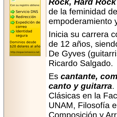
Rock, Hard Rock 
"MARIACHAZO"
REÚNE A LAS
de la feminidad de
LEYENDAS
MARIACHI VARGAS
Y NUEVO
empoderamiento y 
TECALITLÁN EN LA
ARENA CDMX.
Inicia su carrera
de 12 años, siend
De Gyves (guitarri
2025-10-16
ANUNCIA SECTUR
Ricardo Salgado.
CDMX EL BOKSUNA
FEST: ENCUENTRO
DE TRADICIONES,
CULTURA Y
Es
cantante, com
GASTRONOMÍA
ENTRE MÉXICO Y
canto y guitarra
.
COREA DEL SUR.
Clásicas en la Fac
UNAM, Filosofía e
Composición y Ar
2026-06-18