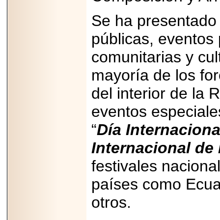
Disfruta el Día del
Padre con Sylvester
Se ha presentado 
Stallone, Jason
Statham, Dave
públicas, eventos 
Bautista y más
hombres de acción
en Adrenalina Pura+
comunitarias y cul
mayoría de los fo
del interior de la
2026-01-14
eventos especiale
Refugio
Franciscano:
Avances de la
“
Día Internaciona
reunión con el
Gobierno de la
Internacional de 
Ciudad de México
festivales naciona
países como Ecuado
2026-06-18
otros.
G-SHOCK, EL
RELOJ CASIO
“INDESTRUCTIBLE”