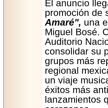
El anuncio lleg
Disfruta el Día del
Padre con Sylvester
promoción de s
Stallone, Jason
Statham, Dave
Bautista y más
Amaré",
una em
hombres de acción
en Adrenalina Pura+
Miguel Bosé. C
Auditorio Naci
consolidar su 
2026-01-14
Refugio
Franciscano:
grupos más rep
Avances de la
reunión con el
Gobierno de la
regional mexic
Ciudad de México
un viaje music
éxitos más ant
2026-06-18
lanzamientos 
G-SHOCK, EL
RELOJ CASIO
“INDESTRUCTIBLE”