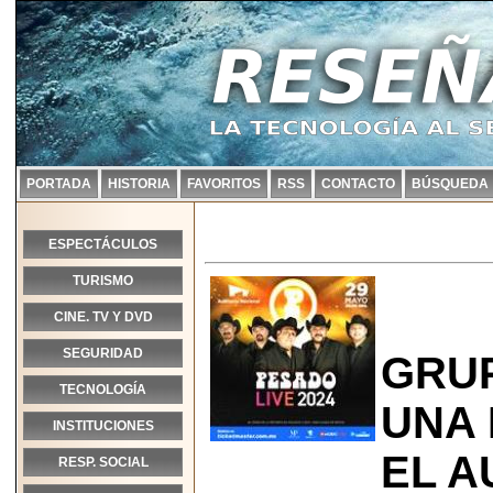
PORTADA
HISTORIA
FAVORITOS
RSS
CONTACTO
BÚSQUEDA
ESPECTÁCULOS
TURISMO
CINE. TV Y DVD
SEGURIDAD
GRU
TECNOLOGÍA
UNA
INSTITUCIONES
EL A
RESP. SOCIAL