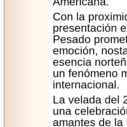
Americana.
2025-05-23
¿No usas
Con la proximi
lubricante? Esto es
lo que te estás
perdiendo.
presentación e
Pesado promet
emoción, nosta
esencia norteñ
2026-07-24
Especialistas
un fenómeno m
advierten que el
TDAH continúa
subdiagnosticado en
internacional.
adolescentes y
adultos, afectando el
desempeño
académico, laboral y
La velada del 
la calidad de vida
una celebració
amantes de la 