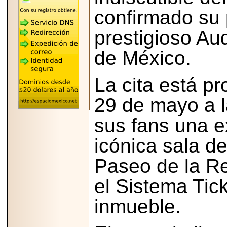
"MARIACHAZO"
confirmado su 
REÚNE A LAS
LEYENDAS
MARIACHI VARGAS
prestigioso Au
Y NUEVO
TECALITLÁN EN LA
ARENA CDMX.
de México.
La cita está p
29 de mayo a l
2025-10-16
ANUNCIA SECTUR
sus fans una e
CDMX EL BOKSUNA
FEST: ENCUENTRO
DE TRADICIONES,
icónica sala d
CULTURA Y
GASTRONOMÍA
ENTRE MÉXICO Y
Paseo de la Re
COREA DEL SUR.
el Sistema Tick
inmueble.
2026-06-18