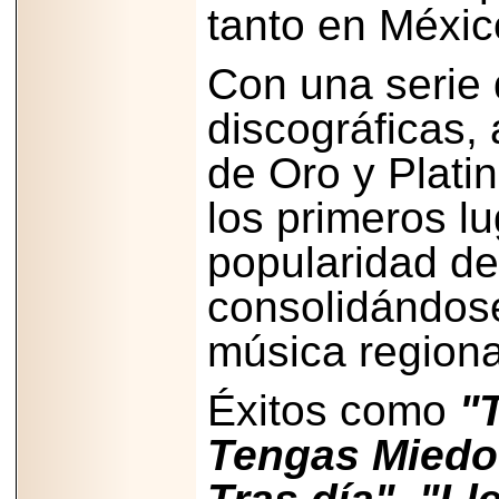
importar su
tanto en Méxi
capacidad de pago.
Con una serie
discográficas
2026-03-27
Lanza editorial
de Oro y Plati
ateconqueso serie
“Finanzas para
los primeros lu
Infancias” para
impulsar educación
financiera de la
popularidad de
niñez.
consolidándose
música regiona
2026-05-20
Éxitos como
"
JULIO REGALADO
CELEBRA SU
Tengas Miedo 
DÉCIMA EDICIÓN
CON SÚPER
OFERTAS.