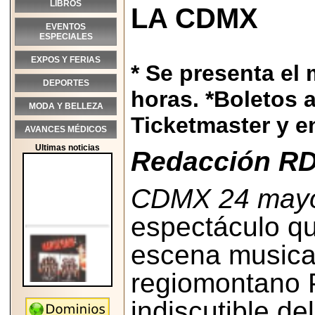
LIBROS
LA CDMX
EVENTOS
ESPECIALES
EXPOS Y FERIAS
* Se presenta el
DEPORTES
horas. *Boletos a
MODA Y BELLEZA
Ticketmaster y en
AVANCES MÉDICOS
Ultimas noticias
Redacción RD
CDMX 24 mayo
espectáculo qu
escena musical
regiomontano 
indiscutible de
2026-05-25