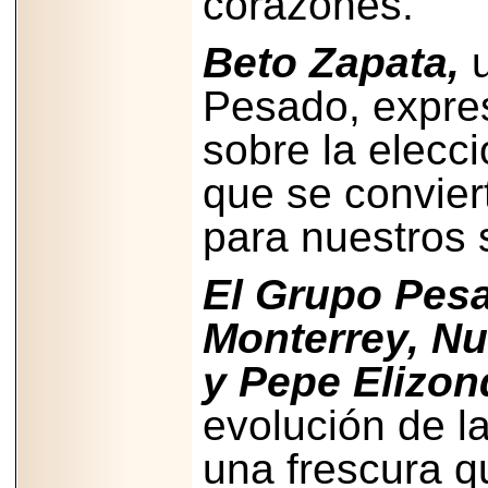
corazones.
PRESENTE EN
MÉXICO.
Beto Zapata,
u
Pesado, expres
sobre la elecc
2026-05-25
IDENTIFICAN
que se convier
AFECTACIONES
PRODUCIDAS POR
Helicobacter pylori
para nuestros 
EN CÉLULAS DEL
PÁNCREAS.
El Grupo Pes
Monterrey, Nu
y Pepe Elizo
2026-05-27
Shriners Childrens
evolución de l
México transforma
la vida de miles de
niñas y niños con
una frescura q
atención médica
especializada sin