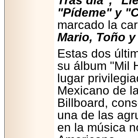
Tras día", "L
2026-
07-29
"Pídeme" y "
21
marcado la ca
Mario, Toño y
EDICIÓN EXPO
TORTA 2026, EN
VENUSTIANO
Estas dos últi
CARRANZA.
su álbum "Mil H
lugar privilegi
2026-07-27
Mexicano de la
NASCAR MÉXICO
ACELERA HACIA
Billboard, con
UNA NUEVA ERA
DE CARRERAS,
MÚSICA Y
una de las agr
ENTRETENIMIENTO.
en la música n