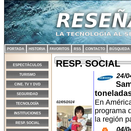
PORTADA
HISTORIA
FAVORITOS
RSS
CONTACTO
BÚSQUEDA
RESP. SOCIAL
ESPECTÁCULOS
24/0
TURISMO
Sam
CINE. TV Y DVD
toneladas
SEGURIDAD
En América
02/05/2024
TECNOLOGÍA
programa d
INSTITUCIONES
la región p
RESP. SOCIAL
04/0