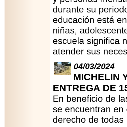
Disfruta el Día del
durante su periodo
Padre con Sylvester
Stallone, Jason
Statham, Dave
educación está e
Bautista y más
hombres de acción
niñas, adolescent
en Adrenalina Pura+
escuela significa 
atender sus nece
2026-01-14
Refugio
04/03/2024
Franciscano:
Avances de la
reunión con el
MICHELIN 
Gobierno de la
Ciudad de México
ENTREGA DE 15
En beneficio de l
se encuentran en 
2026-06-18
derecho de todas l
G-SHOCK, EL
RELOJ CASIO
“INDESTRUCTIBLE”