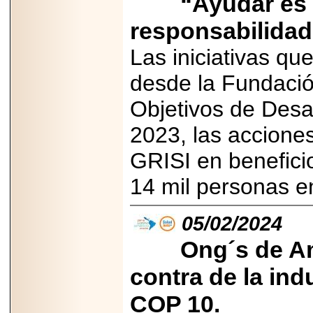
“Ayudar es 
importar su
capacidad de pago.
responsabilidad
Las iniciativas qu
desde la Fundació
2026-03-27
Lanza editorial
Objetivos de Desa
ateconqueso serie
“Finanzas para
Infancias” para
2023, las accione
impulsar educación
financiera de la
GRISI en benefici
niñez.
14 mil personas 
05/02/2024
Ong´s de Am
2026-05-20
JULIO REGALADO
CELEBRA SU
contra de la indu
DÉCIMA EDICIÓN
CON SÚPER
COP 10.
OFERTAS.