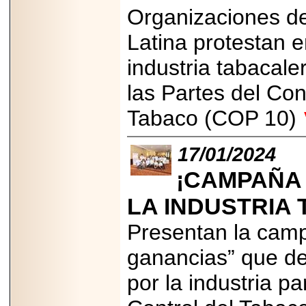
2026-
Organizaciones de
07-29
21
Latina protestan e
industria tabacaler
EDICIÓN EXPO
las Partes del Con
TORTA 2026, EN
VENUSTIANO
Tabaco (COP 10)
CARRANZA.
17/01/2024
¡CAMPAÑA
2026-07-27
LA INDUSTRIA
NASCAR MÉXICO
ACELERA HACIA
UNA NUEVA ERA
Presentan la cam
DE CARRERAS,
MÚSICA Y
ganancias” que de
ENTRETENIMIENTO.
por la industria p