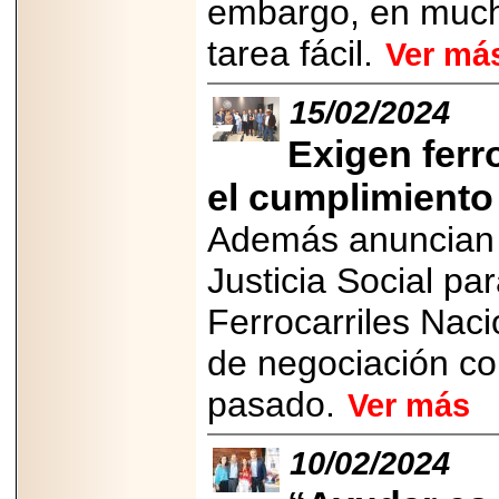
embargo, en mucha
PRESENTE EN
MÉXICO.
tarea fácil.
Ver má
15/02/2024
Exigen ferr
2026-05-25
IDENTIFICAN
el cumplimiento
AFECTACIONES
PRODUCIDAS POR
Helicobacter pylori
Además anuncian m
EN CÉLULAS DEL
PÁNCREAS.
Justicia Social pa
Ferrocarriles Nac
de negociación co
2026-05-27
pasado.
Ver más
Shriners Childrens
México transforma
la vida de miles de
niñas y niños con
10/02/2024
atención médica
especializada sin