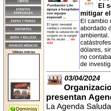
LIBROS
El 
Fundación Lilo
apoya a hospitales
EVENTOS
mitigar e
ESPECIALES
con equipo
especiali ...
El cambio 
EXPOS Y FERIAS
El tamiz neonatal
abordado de
cardiaco consiste en
DEPORTES
medir la saturación de
ambiental.
oxígeno en la sangre
MODA Y BELLEZA
de los recién ...
Ver
catástrofe
más
AVANCES MÉDICOS
dólares, s
Ultimas noticias
no contaba
de investi
03/04/2024
Organizacio
presentan Agen
La Agenda Saludab
2026-05-25