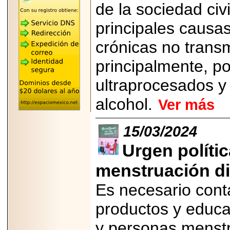
"MARIACHAZO"
de la sociedad civi
REÚNE A LAS
LEYENDAS
principales causa
MARIACHI VARGAS
Y NUEVO
TECALITLÁN EN LA
crónicas no trans
ARENA CDMX.
principalmente, p
ultraprocesados y
alcohol.
Ver más
2025-10-16
ANUNCIA SECTUR
CDMX EL BOKSUNA
15/03/2024
FEST: ENCUENTRO
DE TRADICIONES,
CULTURA Y
Urgen polític
GASTRONOMÍA
ENTRE MÉXICO Y
menstruación di
COREA DEL SUR.
Es necesario conta
productos y educa
y personas menst
2026-06-18