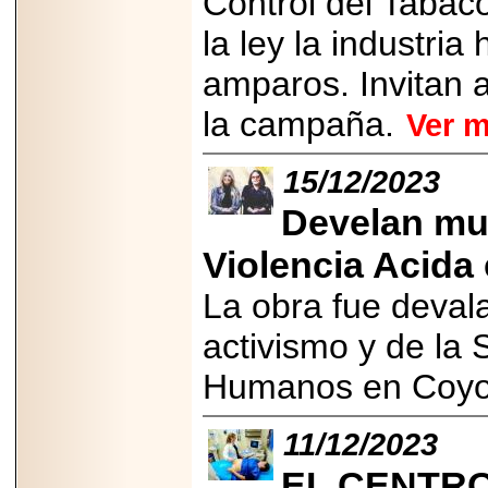
Control del Tabac
2025-05-23
la ley la industri
¿No usas
lubricante? Esto es
lo que te estás
amparos. Invitan 
perdiendo.
la campaña.
Ver 
15/12/2023
Develan mu
2026-07-24
Especialistas
Violencia Acida
advierten que el
TDAH continúa
La obra fue deval
subdiagnosticado en
adolescentes y
adultos, afectando el
activismo y de la
desempeño
académico, laboral y
Humanos en Coy
la calidad de vida
11/12/2023
EL CENTRO