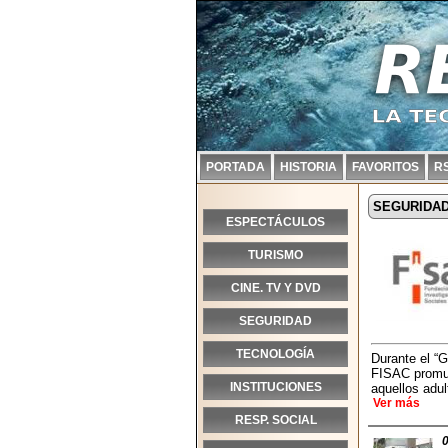
PORTADA
HISTORIA
FAVORITOS
R
SEGURIDA
ESPECTÁCULOS
TURISMO
CINE. TV Y DVD
SEGURIDAD
TECNOLOGÍA
Durante el “
FISAC promu
INSTITUCIONES
aquellos adul
Ver más
RESP. SOCIAL