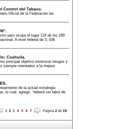
el Control del Tabaco.
ario Oficial de la Federación las
N”.
stro país ocupa el lugar 124 de los 180
cional. A nivel federal de 3, 036
llo; Coahuila.
o principal objetivo minimizar riesgos y
s siempre orientados a la mejora
ES.
teamiento de la actual estrategia
 lo cual, agregó, “deberá ser labor de
1
2
3
4
5
6
7
Pagina
2
de
19