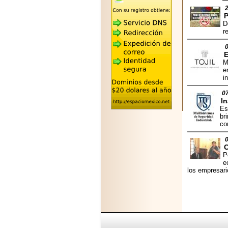
2026-05-25
"MARIACHAZO"
P
REÚNE A LAS
D
LEYENDAS
r
MARIACHI VARGAS
Y NUEVO
TECALITLÁN EN LA
ARENA CDMX.
M
e
i
0
In
Es
2025-10-16
br
ANUNCIA SECTUR
co
CDMX EL BOKSUNA
FEST: ENCUENTRO
DE TRADICIONES,
CULTURA Y
P
GASTRONOMÍA
e
ENTRE MÉXICO Y
los empresari
COREA DEL SUR.