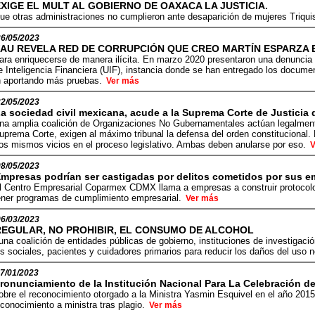
EXIGE EL MULT AL GOBIERNO DE OAXACA LA JUSTICIA.
ue otras administraciones no cumplieron ante desaparición de mujeres Triqui
26/05/2023
FAU REVELA RED DE CORRUPCIÓN QUE CREO MARTÍN ESPARZA E
ara enriquecerse de manera ilícita. En marzo 2020 presentaron una denuncia p
e Inteligencia Financiera (UIF), instancia donde se han entregado los docum
n aportando más pruebas.
Ver más
22/05/2023
a sociedad civil mexicana, acude a la Suprema Corte de Justicia 
na amplia coalición de Organizaciones No Gubernamentales actúan legalmente 
uprema Corte, exigen al máximo tribunal la defensa del orden constitucional. 
os mismos vicios en el proceso legislativo. Ambas deben anularse por eso.
V
08/05/2023
mpresas podrían ser castigadas por delitos cometidos por sus e
l Centro Empresarial Coparmex CDMX llama a empresas a construir protocolos
ener programas de cumplimiento empresarial.
Ver más
06/03/2023
REGULAR, NO PROHIBIR, EL CONSUMO DE ALCOHOL
na coalición de entidades públicas de gobierno, instituciones de investigaci
s sociales, pacientes y cuidadores primarios para reducir los daños del uso 
7/01/2023
ronunciamiento de la Institución Nacional Para La Celebración de
obre el reconocimiento otorgado a la Ministra Yasmin Esquivel en el año 201
econocimiento a ministra tras plagio.
Ver más