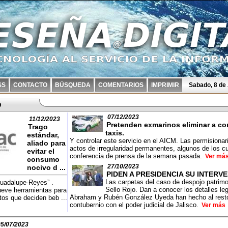
SS
CONTACTO
BÚSQUEDA
COMENTARIOS
IMPRIMIR
Sabado, 8 de
D
07/12/2023
11/12/2023
Pretenden exmarinos eliminar a co
Trago
taxis.
estándar,
Y controlar este servicio en el AICM. Las permisiona
aliado para
actos de irregularidad permanentes, algunos de los cu
evitar el
conferencia de prensa de la semana pasada.
Ver má
consumo
27/10/2023
nocivo d ...
PIDEN A PRESIDENCIA SU INTERV
Las carpetas del caso de despojo patrimo
Guadalupe-Reyes” .
Sello Rojo. Dan a conocer los detalles l
eve herramientas para
Abraham y Rubén González Uyeda han hecho al resto
tos que deciden beb ...
contubernio con el poder judicial de Jalisco.
Ver más
05/07/2023