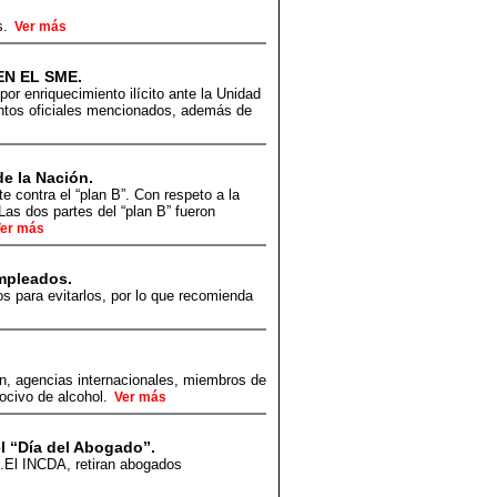
s.
Ver más
N EL SME.
or enriquecimiento ilícito ante la Unidad
entos oficiales mencionados, además de
de la Nación.
contra el “plan B”. Con respeto a la
Las dos partes del “plan B” fueron
er más
mpleados.
 para evitarlos, por lo que recomienda
ón, agencias internacionales, miembros de
nocivo de alcohol.
Ver más
l “Día del Abogado”.
5.El INCDA, retiran abogados