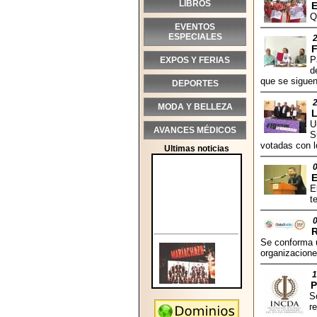
LIBROS
Q
EVENTOS
ESPECIALES
P
EXPOS Y FERIAS
d
que se sigue
DEPORTES
MODA Y BELLEZA
L
U
AVANCES MÉDICOS
S
votadas con l
Ultimas noticias
E
E
t
Se conforma u
organizacione
1
P
S
r