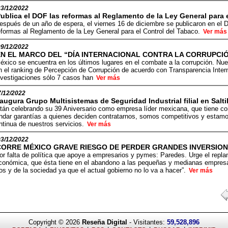
23/12/2022
ublica el DOF las reformas al Reglamento de la Ley General para 
espués de un año de espera, el viernes 16 de diciembre se publicaron en el Di
eformas al Reglamento de la Ley General para el Control del Tabaco.
Ver más
09/12/2022
EN EL MARCO DEL “DÍA INTERNACIONAL CONTRA LA CORRUPCIÓ
éxico se encuentra en los últimos lugares en el combate a la corrupción. Nue
n el ranking de Percepción de Corrupción de acuerdo con Transparencia Interna
nvestigaciones sólo 7 casos han
Ver más
7/12/2022
augura Grupo Multisistemas de Seguridad Industrial filial en Salti
tán celebrando su 39 Aniversario como empresa líder mexicana, que tiene com
indar garantías a quienes deciden contratarnos, somos competitivos y estamo
ntinua de nuestros servicios.
Ver más
03/12/2022
CORRE MÉXICO GRAVE RIESGO DE PERDER GRANDES INVERSION
or falta de política que apoye a empresarios y pymes: Paredes. Urge el replan
conómica, que ésta tiene en el abandono a las pequeñas y medianas empresas,
os y de la sociedad ya que el actual gobierno no lo va a hacer”.
Ver más
Copyright © 2026
Reseña Digital
- Visitantes:
59,528,896