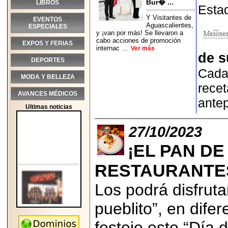
Bur� ...
LIBROS
Esta
Y Visitantes de
EVENTOS
Aguascalientes,
ESPECIALES
y ¡van por más! Se llevaron a
cabo acciones de promoción
EXPOS Y FERIAS
internac ...
Ver más
de s
DEPORTES
Cada 
MODA Y BELLEZA
recet
AVANCES MÉDICOS
ante
Ultimas noticias
27/10/2023
¡EL PAN D
RESTAURANTES
Los podrá disfruta
pueblito”, en dife
festeje este “Día
2026-05-25