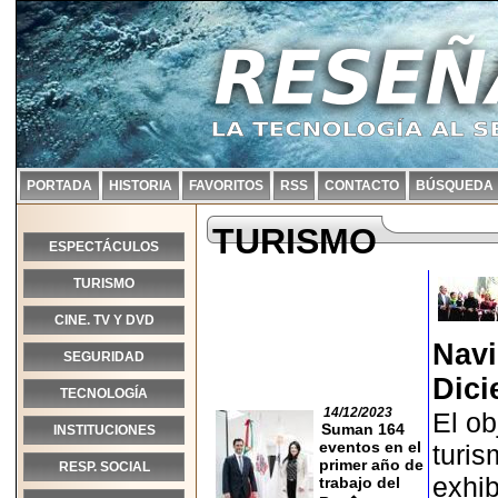
PORTADA
HISTORIA
FAVORITOS
RSS
CONTACTO
BÚSQUEDA
TURISMO
ESPECTÁCULOS
TURISMO
CINE. TV Y DVD
Navi
SEGURIDAD
Dici
TECNOLOGÍA
14/12/2023
El ob
Suman 164
INSTITUCIONES
eventos en el
turis
primer año de
RESP. SOCIAL
exhib
trabajo del