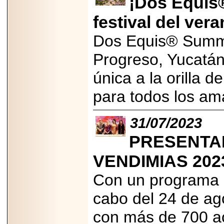
¡Dos Equis
importar su
capacidad de pago.
festival del ver
Dos Equis® Summ
Progreso, Yucatán
2026-03-27
Lanza editorial
única a la orilla d
ateconqueso serie
“Finanzas para
para todos los a
Infancias” para
impulsar educación
financiera de la
niñez.
31/07/2023
PRESENTAN
VENDIMIAS 202
Con un programa de
2026-05-20
JULIO REGALADO
CELEBRA SU
cabo del 24 de ag
DÉCIMA EDICIÓN
CON SÚPER
con más de 700 act
OFERTAS.