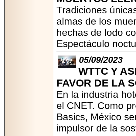
Disfruta el Día del
Tradiciones única
Padre con Sylvester
Stallone, Jason
Statham, Dave
almas de los muert
Bautista y más
hombres de acción
hechas de lodo con
en Adrenalina Pura+
Espectáculo noct
05/09/2023
2026-01-14
Refugio
WTTC Y A
Franciscano:
Avances de la
FAVOR DE LA S
reunión con el
Gobierno de la
Ciudad de México
En la industria ho
el CNET. Como pro
Basics, México se
2026-06-18
impulsor de la sost
G-SHOCK, EL
RELOJ CASIO
“INDESTRUCTIBLE”