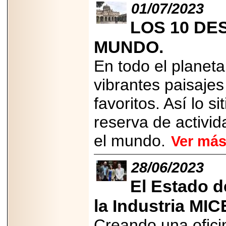
01/07/2023
2025-05-23
¿No usas
LOS 10 DE
lubricante? Esto es
lo que te estás
perdiendo.
MUNDO.
En todo el planeta
vibrantes paisajes
favoritos. Así lo si
2026-07-24
reserva de activid
Especialistas
advierten que el
TDAH continúa
el mundo.
Ver má
subdiagnosticado en
adolescentes y
adultos, afectando el
28/06/2023
desempeño
académico, laboral y
la calidad de vida
El Estado d
la Industria MIC
Creando una oficin