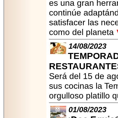
es una gran herram
PRESENTE EN
MÉXICO.
continúe adaptán
satisfacer las nec
como del planeta
2026-05-25
IDENTIFICAN
14/08/2023
AFECTACIONES
PRODUCIDAS POR
TEMPORAD
Helicobacter pylori
EN CÉLULAS DEL
PÁNCREAS.
RESTAURANTES
Será del 15 de ag
sus cocinas la Te
2026-05-27
orgulloso platillo
Shriners Childrens
México transforma
la vida de miles de
01/08/2023
niñas y niños con
atención médica
especializada sin