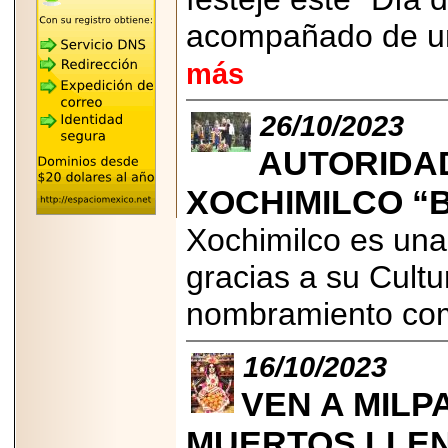
"MARIACHAZO"
REÚNE A LAS
acompañado de un 
LEYENDAS
MARIACHI VARGAS
más
Y NUEVO
TECALITLÁN EN LA
ARENA CDMX.
26/10/2023
AUTORIDA
XOCHIMILCO “
2025-10-16
ANUNCIA SECTUR
Xochimilco es una
CDMX EL BOKSUNA
FEST: ENCUENTRO
DE TRADICIONES,
gracias a su Cultu
CULTURA Y
GASTRONOMÍA
nombramiento com
ENTRE MÉXICO Y
COREA DEL SUR.
16/10/2023
VEN A MILPA
MUERTOS LLEN
2026-06-18