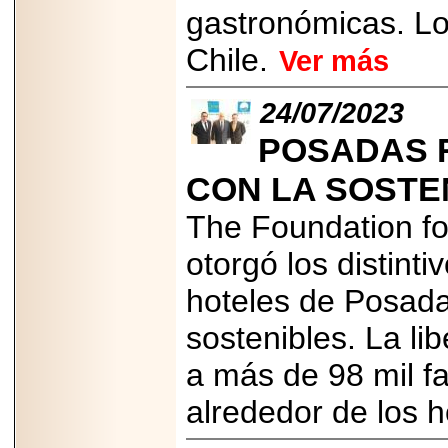
2026-
gastronómicas. Lo
07-29
21
Chile.
Ver más
24/07/2023
EDICIÓN EXPO
TORTA 2026, EN
POSADAS 
VENUSTIANO
CARRANZA.
CON LA SOSTEN
The Foundation fo
otorgó los distint
2026-07-27
hoteles de Posada
NASCAR MÉXICO
ACELERA HACIA
UNA NUEVA ERA
sostenibles. La li
DE CARRERAS,
MÚSICA Y
a más de 98 mil f
ENTRETENIMIENTO.
alrededor de los h