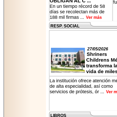
OBLIGAN AL C ...
fu
capacidad de pago.
En un tiempo récord de 58
días se recolectan más de
188 mil firmas ...
Ver más
RESP. SOCIAL
2026-03-27
Lanza editorial
ateconqueso serie
“Finanzas para
Infancias” para
27/05/2026
impulsar educación
Shriners
financiera de la
niñez.
Childrens M
transforma l
vida de miles 
La institución ofrece atención m
de alta especialidad, así como
2026-05-20
servicios de prótesis, ór ...
Ver 
JULIO REGALADO
CELEBRA SU
DÉCIMA EDICIÓN
CON SÚPER
OFERTAS.
LIBROS