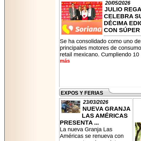
A NASCAR Y
20/05/2026
APUNTA A
JULIO REG
MARTINSVILLE.
CELEBRA S
DÉCIMA EDI
CON SÚPER O
Se ha consolidado como uno de
2025-05-23
¿No usas
principales motores de consumo
lubricante? Esto es
retail mexicano. Cumpliendo 10 
lo que te estás
más
perdiendo.
EXPOS Y FERIAS
23/03/2026
2026-06-12
NUEVA GRANJA
Medtronic impulsa
una nueva era en
LAS AMÉRICAS
estimulación
PRESENTA ...
cardíaca con el
marcapasos más
La nueva Granja Las
pequeño del mundo.
Américas se renueva con