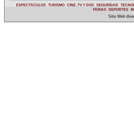
ESPECTÁCULOS
TURISMO
CINE. TV Y DVD
SEGURIDAD
TECNO
FERIAS
DEPORTES
M
Sitio Web dis