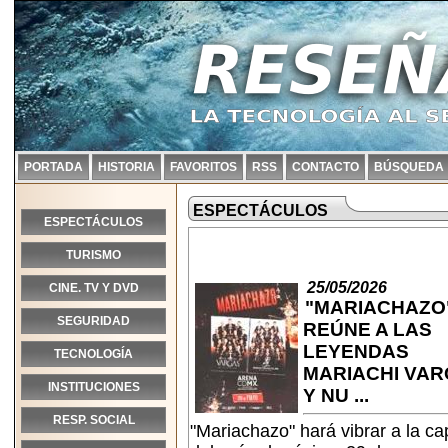
PORTADA
HISTORIA
FAVORITOS
RSS
CONTACTO
BÚSQUEDA
ESPECTÁCULOS
ESPECTÁCULOS
TURISMO
25/05/2026
CINE. TV Y DVD
"MARIACHAZO
SEGURIDAD
REÚNE A LAS
LEYENDAS
TECNOLOGÍA
MARIACHI VA
INSTITUCIONES
Y NU ...
RESP. SOCIAL
"Mariachazo" hará vibrar a la cap