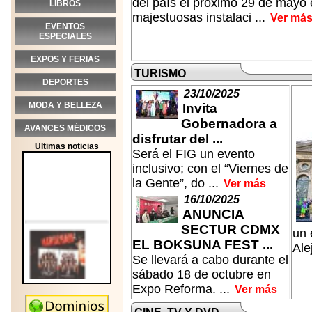
del país el próximo 29 de mayo 
LIBROS
majestuosas instalaci ...
Ver má
EVENTOS
ESPECIALES
EXPOS Y FERIAS
TURISMO
DEPORTES
23/10/2025
MODA Y BELLEZA
Invita
Gobernadora a
AVANCES MÉDICOS
disfrutar del ...
Ultimas noticias
Será el FIG un evento
inclusivo; con el “Viernes de
la Gente”, do ...
Ver más
16/10/2025
ANUNCIA
SECTUR CDMX
un 
EL BOKSUNA FEST ...
Ale
Se llevará a cabo durante el
sábado 18 de octubre en
Expo Reforma. ...
Ver más
2026-05-25