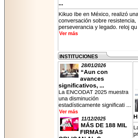
PRESENTE EN
...
MÉXICO.
Kikuo Ibe en México, realizó un
conversación sobre resistencia,
perseverancia y legado. reloj qu 
Ver más
2026-05-25
IDENTIFICAN
AFECTACIONES
INSTITUCIONES
PRODUCIDAS POR
Helicobacter pylori
28/01/2026
EN CÉLULAS DEL
PÁNCREAS.
“Aun con
avances
significativos, ...
La ENCODAT 2025 muestra
una disminución
estadísticamente significati ...
2026-05-27
Shriners Childrens
Ver más
México transforma
H
11/12/2025
la vida de miles de
niñas y niños con
MÁS DE 188 MIL
La
atención médica
FIRMAS
p
especializada sin
importar su