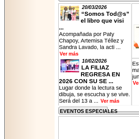
20/03/2026
“Somos Tod@s”
el libro que visi
...
Acompañada por Paty
2026-06-15
Chapoy, Artemisa Téllez y
Alejandro
Maldonado, "El Yoga
Sandra Lavado, la acti ...
Teacher", celebrará
Ver más
el día mundial del
yoga con una Master
10/02/2026
Es
Class masiva en
LA FILIAZ
Expo Espiritualidad
ma
2026.
REGRESA EN
ju
2026 CON SU SE ...
Ve
Lugar donde la lectura se
dibuja, se escucha y se vive.
Será del 13 a ...
Ver más
EVENTOS ESPECIALES
2026-03-19
CON 18 AÑOS, EL
MEXICANO DIEGO
MENDEZTORRES
ACELERA RUMBO