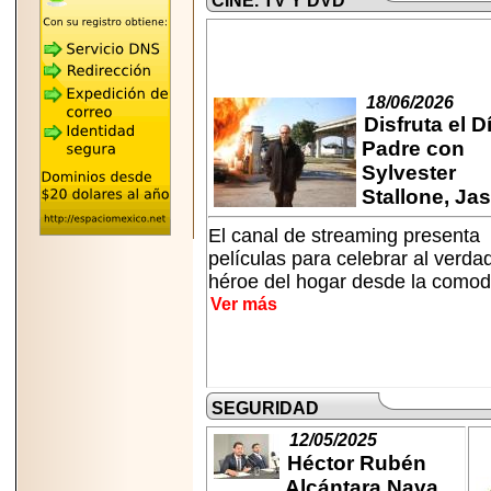
CINE. TV Y DVD
"MARIACHAZO"
REÚNE A LAS
LEYENDAS
MARIACHI VARGAS
Y NUEVO
TECALITLÁN EN LA
ARENA CDMX.
18/06/2026
Disfruta el D
Padre con
Sylvester
Stallone, Jaso
2025-10-16
El canal de streaming presenta
ANUNCIA SECTUR
CDMX EL BOKSUNA
películas para celebrar al verda
FEST: ENCUENTRO
héroe del hogar desde la comod 
DE TRADICIONES,
CULTURA Y
Ver más
GASTRONOMÍA
ENTRE MÉXICO Y
COREA DEL SUR.
SEGURIDAD
12/05/2025
Héctor Rubén
2026-06-18
Alcántara Nava