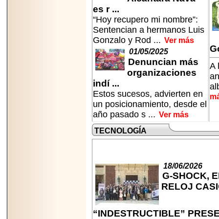
Disfruta el Día del
es r ...
Padre con Sylvester
Stallone, Jason
“Hoy recupero mi nombre”:
Statham, Dave
Sentencian a hermanos Luis
Bautista y más
Gonzalo y Rod ...
hombres de acción
Ver más
en Adrenalina Pura+
Go
01/05/2025
Denuncian más
A 
organizaciones
an
indí ...
al
Estos sucesos, advierten en
2026-01-14
m
un posicionamiento, desde el
Refugio
Franciscano:
año pasado s ...
Ver más
Avances de la
reunión con el
TECNOLOGÍA
Gobierno de la
Ciudad de México
18/06/2026
G-SHOCK, E
RELOJ CAS
2026-06-18
G-SHOCK, EL
RELOJ CASIO
“INDESTRUCTIBLE” PRES
“INDESTRUCTIBLE”