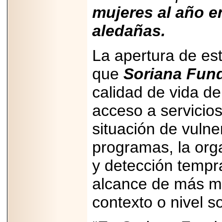
PRESENTE EN
mujeres al año e
MÉXICO.
aledañas.
La apertura de est
que
Soriana Fun
2026-05-25
IDENTIFICAN
AFECTACIONES
calidad de vida d
PRODUCIDAS POR
Helicobacter pylori
acceso a servicio
EN CÉLULAS DEL
PÁNCREAS.
situación de vulne
programas, la org
y detección tempr
2026-05-27
alcance de más mu
Shriners Childrens
México transforma
la vida de miles de
contexto o nivel 
niñas y niños con
atención médica
especializada sin