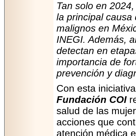
2026-
Tan solo en 2024,
07-29
21
la principal causa
malignos en Méxic
INEGI. Además, al
EDICIÓN EXPO
TORTA 2026, EN
VENUSTIANO
detectan en etapa
CARRANZA.
importancia de for
prevención y diag
2026-07-27
Con esta iniciativ
NASCAR MÉXICO
ACELERA HACIA
Fundación COI
r
UNA NUEVA ERA
DE CARRERAS,
salud de las muje
MÚSICA Y
ENTRETENIMIENTO.
acciones que cont
atención médica e