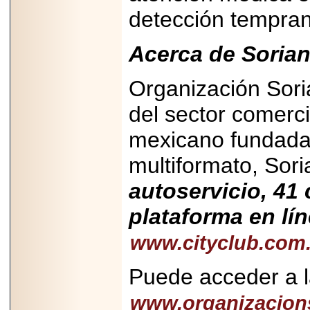
detección tempran
2025-05-23
¿No usas
lubricante? Esto es
lo que te estás
Acerca de Sorian
perdiendo.
Organización Sori
del sector comerc
mexicano fundada
2026-07-24
multiformato, Sor
Especialistas
advierten que el
TDAH continúa
autoservicio, 41
subdiagnosticado en
adolescentes y
plataforma en lí
adultos, afectando el
desempeño
académico, laboral y
www.cityclub.com
la calidad de vida
Puede acceder a la
www.organizacion