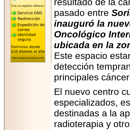
resultado de la c
"MARIACHAZO"
REÚNE A LAS
pasado entre
Sor
LEYENDAS
MARIACHI VARGAS
Y NUEVO
inauguró la nuev
TECALITLÁN EN LA
ARENA CDMX.
Oncológico Inter
ubicada en la zo
Este espacio esta
2025-10-16
detección tempran
ANUNCIA SECTUR
CDMX EL BOKSUNA
FEST: ENCUENTRO
principales cáncer
DE TRADICIONES,
CULTURA Y
GASTRONOMÍA
El nuevo centro c
ENTRE MÉXICO Y
COREA DEL SUR.
especializados, es
destinadas a la ap
radioterapia y otr
2026-06-18