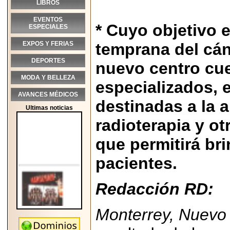
LIBROS
EVENTOS
* Cuyo objetivo e
ESPECIALES
EXPOS Y FERIAS
temprana del cán
DEPORTES
nuevo centro cue
MODA Y BELLEZA
especializados, 
AVANCES MÉDICOS
destinadas a la a
Ultimas noticias
radioterapia y ot
que permitirá bri
pacientes.
Redacción RD:
Monterrey, Nuevo
2026-05-25