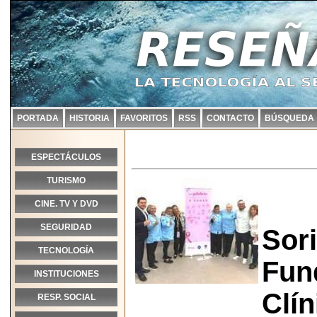
PORTADA
HISTORIA
FAVORITOS
RSS
CONTACTO
BÚSQUEDA
ESPECTÁCULOS
TURISMO
CINE. TV Y DVD
SEGURIDAD
Sor
TECNOLOGÍA
Fun
INSTITUCIONES
Clín
RESP. SOCIAL