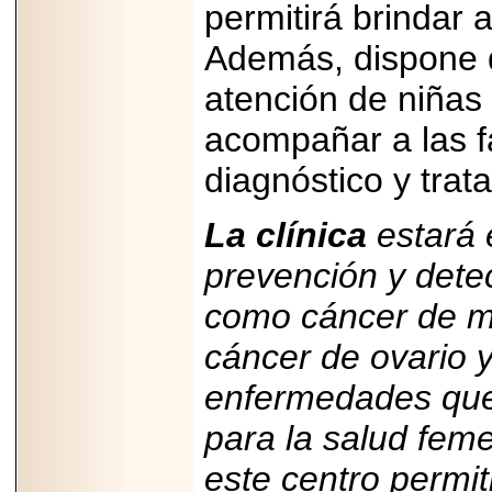
permitirá brindar a
Disfruta el Día del
Padre con Sylvester
Stallone, Jason
Además, dispone d
Statham, Dave
Bautista y más
atención de niñas 
hombres de acción
en Adrenalina Pura+
acompañar a las f
diagnóstico y trat
2026-01-14
La clínica
estará 
Refugio
Franciscano:
prevención y dete
Avances de la
reunión con el
Gobierno de la
como cáncer de ma
Ciudad de México
cáncer de ovario 
enfermedades que 
para la salud fem
2026-06-18
G-SHOCK, EL
este centro permit
RELOJ CASIO
“INDESTRUCTIBLE”