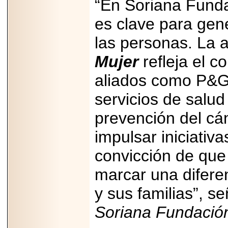
“En Soriana Funda
importar su
capacidad de pago.
es clave para gen
las personas. La 
Mujer
refleja el 
2026-03-27
Lanza editorial
aliados como P&G
ateconqueso serie
“Finanzas para
servicios de salud 
Infancias” para
impulsar educación
financiera de la
prevención del cá
niñez.
impulsar iniciativ
convicción de que
marcar una difere
2026-05-20
JULIO REGALADO
y sus familias”, s
CELEBRA SU
DÉCIMA EDICIÓN
Soriana Fundació
CON SÚPER
OFERTAS.