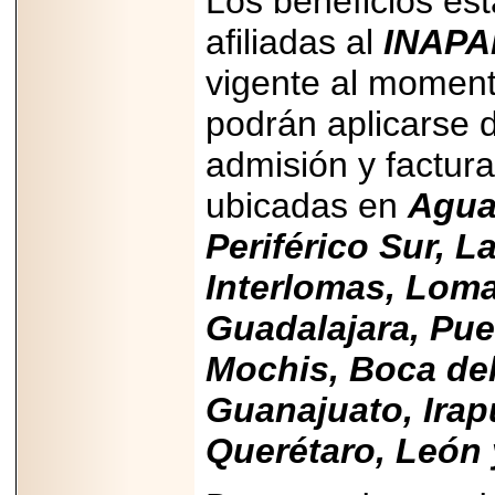
Los beneficios es
PRESENTE EN
MÉXICO.
afiliadas al
INAP
vigente al momento
podrán aplicarse 
admisión y factura
2026-05-25
IDENTIFICAN
AFECTACIONES
ubicadas en
Aguas
PRODUCIDAS POR
Helicobacter pylori
Periférico Sur, 
EN CÉLULAS DEL
PÁNCREAS.
Interlomas, Loma
Guadalajara, Pue
Mochis, Boca del
2026-05-27
Guanajuato, Irap
Shriners Childrens
México transforma
la vida de miles de
Querétaro, León 
niñas y niños con
atención médica
especializada sin