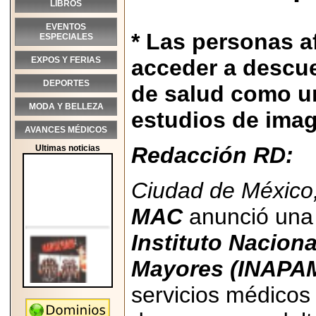
LIBROS
EVENTOS
* Las personas a
ESPECIALES
EXPOS Y FERIAS
acceder a descue
DEPORTES
de salud como ur
MODA Y BELLEZA
estudios de imag
AVANCES MÉDICOS
Redacción RD:
Ultimas noticias
Ciudad de Méxic
MAC
anunció una 
Instituto Nacion
Mayores (INAPA
servicios médicos
2026-05-25