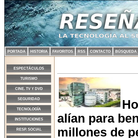
PORTADA
HISTORIA
FAVORITOS
RSS
CONTACTO
BÚSQUEDA
ESPECTÁCULOS
TURISMO
CINE. TV Y DVD
SEGURIDAD
Ho
TECNOLOGÍA
alían para ben
INSTITUCIONES
millones de p
RESP. SOCIAL