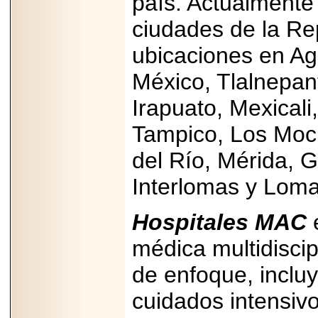
país. Actualmente
A NASCAR Y
APUNTA A
ciudades de la Re
MARTINSVILLE.
ubicaciones en Ag
México, Tlalnepan
2025-05-23
Irapuato, Mexicali
¿No usas
lubricante? Esto es
Tampico, Los Moc
lo que te estás
perdiendo.
del Río, Mérida, G
Interlomas y Loma
Hospitales MAC
e
2026-06-12
médica multidiscip
Medtronic impulsa
una nueva era en
de enfoque, incluy
estimulación
cardíaca con el
marcapasos más
cuidados intensiv
pequeño del mundo.