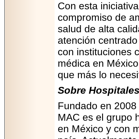
Con esta iniciativ
compromiso de amp
salud de alta cali
atención centrado
2026-06-15
Alejandro
Maldonado, "El Yoga
con instituciones 
Teacher", celebrará
el día mundial del
médica en México,
yoga con una Master
Class masiva en
Expo Espiritualidad
que más lo necesi
2026.
Sobre Hospital
Fundado en 2008
MAC es el grupo h
2026-03-19
CON 18 AÑOS, EL
en México y con m
MEXICANO DIEGO
MENDEZTORRES
ACELERA RUMBO