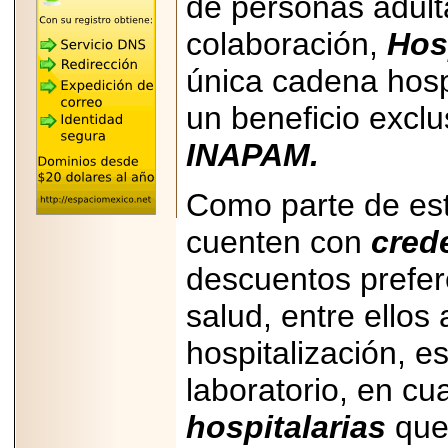
de personas adul
"MARIACHAZO"
REÚNE A LAS
colaboración,
Hos
LEYENDAS
MARIACHI VARGAS
Y NUEVO
única cadena hospi
TECALITLÁN EN LA
ARENA CDMX.
un beneficio exclu
INAPAM.
Como parte de est
2025-10-16
ANUNCIA SECTUR
cuenten con
cred
CDMX EL BOKSUNA
FEST: ENCUENTRO
DE TRADICIONES,
descuentos prefer
CULTURA Y
GASTRONOMÍA
salud, entre ellos
ENTRE MÉXICO Y
COREA DEL SUR.
hospitalización, e
laboratorio, en cu
hospitalarias
que
2026-06-18