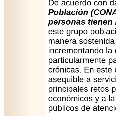
De acuerdo con d
importar su
capacidad de pago.
Población (CON
personas tienen
este grupo poblac
2026-03-27
Lanza editorial
manera sostenida 
ateconqueso serie
“Finanzas para
incrementando la
Infancias” para
impulsar educación
financiera de la
particularmente p
niñez.
crónicas. En este 
asequible a servic
principales retos 
2026-05-20
JULIO REGALADO
económicos y a la
CELEBRA SU
DÉCIMA EDICIÓN
públicos de atenci
CON SÚPER
OFERTAS.