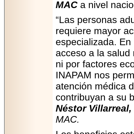
MAC
a nivel nacio
Disfruta el Día del
Padre con Sylvester
Stallone, Jason
“Las personas adu
Statham, Dave
Bautista y más
hombres de acción
requiere mayor a
en Adrenalina Pura+
especializada. En
acceso a la salud 
2026-01-14
ni por factores ec
Refugio
Franciscano:
INAPAM nos permi
Avances de la
reunión con el
Gobierno de la
atención médica d
Ciudad de México
contribuyan a su b
Néstor Villarreal,
MAC.
2026-06-18
G-SHOCK, EL
RELOJ CASIO
“INDESTRUCTIBLE”