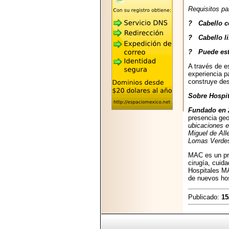
2026-05-25
Requisitos pa
"MARIACHAZO"
REÚNE A LAS
? Cabello c
LEYENDAS
MARIACHI VARGAS
? Cabello l
Y NUEVO
TECALITLÁN EN LA
? Puede est
ARENA CDMX.
A través de 
experiencia p
construye des
Sobre Hospi
Fundado en 
2025-10-16
presencia geo
ANUNCIA SECTUR
ubicaciones e
CDMX EL BOKSUNA
Miguel de All
FEST: ENCUENTRO
Lomas Verdes
DE TRADICIONES,
CULTURA Y
MAC es un pro
GASTRONOMÍA
cirugía, cuid
ENTRE MÉXICO Y
Hospitales 
COREA DEL SUR.
de nuevos hos
Publicado:
15