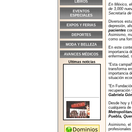
LIBROS
En México, el
de 3,000 nue
EVENTOS
Secretaría de
ESPECIALES
Diversos estu
EXPOS Y FERIAS
depresión, af
pacientes
con
Asimismo, m
DEPORTES
como una form
MODA Y BELLEZA
En este conte
importancia d
AVANCES MÉDICOS
enfermedad, s
Ultimas noticias
“Esta campaña
transforma en
importancia d
situación ec
“En Fundación
recuperación 
Gabriela Gó
Desde hoy y 
cualquiera de
Metropolitan
Puebla, Quer
Asimismo, el 
profesionales 