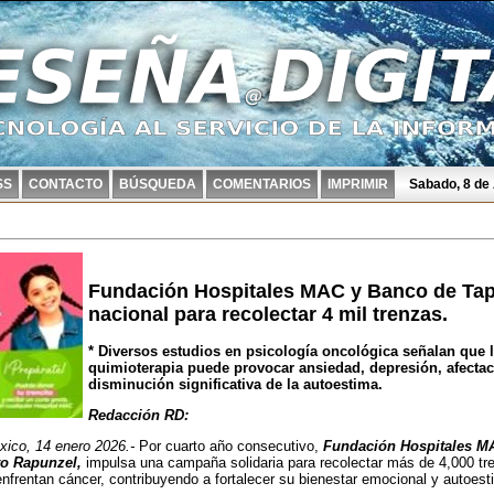
SS
CONTACTO
BÚSQUEDA
COMENTARIOS
IMPRIMIR
Sabado, 8 de
Fundación Hospitales MAC y Banco de Tap
nacional para recolectar 4 mil trenzas.
* Diversos estudios en psicología oncológica señalan que l
quimioterapia puede provocar ansiedad, depresión, afectac
disminución significativa de la autoestima.
Redacción RD:
ico, 14 enero 2026.-
Por cuarto año consecutivo,
Fundación Hospitales MA
to Rapunzel,
impulsa una campaña solidaria para recolectar más de 4,000 tre
nfrentan cáncer, contribuyendo a fortalecer su bienestar emocional y autoesti