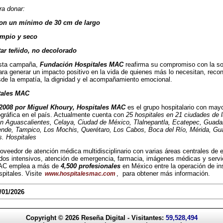
ra donar:
on un mínimo de 30 cm de largo
impio y seco
ar teñido, no decolorado
esta campaña,
Fundación Hospitales MAC
reafirma su compromiso con la soci
ara generar un impacto positivo en la vida de quienes más lo necesitan, reco
de la empatía, la dignidad y el acompañamiento emocional.
tales MAC
2008 por Miguel Khoury, Hospitales MAC
es el grupo hospitalario con may
gráfica en el país. Actualmente cuenta con
25 hospitales en 21 ciudades de 
n Aguascalientes, Celaya, Ciudad de México, Tlalnepantla, Ecatepec, Guadala
ende, Tampico, Los Mochis, Querétaro, Los Cabos, Boca del Río, Mérida, Gua
. Hospitales
veedor de atención médica multidisciplinario con varias áreas centrales de e
ados intensivos, atención de emergencia, farmacia, imágenes médicas y servic
MAC emplea a más de
4,500 profesionales
en México entre la operación de in
pitales. Visite
, para obtener más información.
www.hospitalesmac.com
/01/2026
Copyright © 2026
Reseña Digital
- Visitantes:
59,528,494