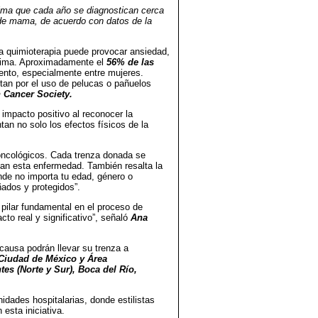
tima que cada año se diagnostican cerca
de mama, de acuerdo con datos de la
la quimioterapia puede provocar ansiedad,
estima. Aproximadamente el
56% de las
ento, especialmente entre mujeres.
tan por el uso de pelucas o pañuelos
 Cancer Society.
mpacto positivo al reconocer la
an no solo los efectos físicos de la
 oncológicos. Cada trenza donada se
an esta enfermedad. También resalta la
nde no importa tu edad, género o
ados y protegidos”.
ilar fundamental en el proceso de
to real y significativo”, señaló
Ana
causa podrán llevar su trenza a
Ciudad de México y Área
es (Norte y Sur), Boca del Río,
idades hospitalarias, donde estilistas
 esta iniciativa.