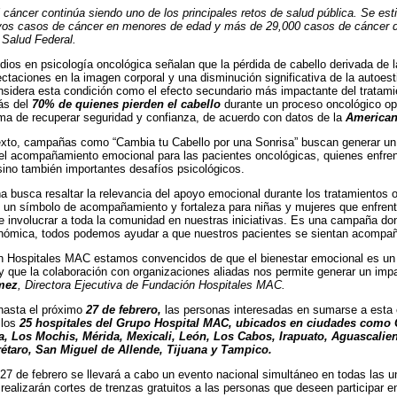
 cáncer continúa siendo uno de los principales retos de salud pública. Se es
vos casos de cáncer en menores de edad y más de 29,000 casos de cáncer 
 Salud Federal.
dios en psicología oncológica señalan que la pérdida de cabello derivada de 
ectaciones en la imagen corporal y una disminución significativa de la auto
sidera esta condición como el efecto secundario más impactante del tratami
ás del
70% de quienes pierden el cabello
durante un proceso oncológico op
a de recuperar seguridad y confianza, de acuerdo con datos de la
American
xto, campañas como “Cambia tu Cabello por una Sonrisa” buscan generar un i
el acompañamiento emocional para las pacientes oncológicas, quienes enfrent
ino también importantes desafíos psicológicos.
 busca resaltar la relevancia del apoyo emocional durante los tratamientos
 un símbolo de acompañamiento y fortaleza para niñas y mujeres que enfrent
e involucrar a toda la comunidad en nuestras iniciativas. Es una campaña do
onómica, todos podemos ayudar a que nuestros pacientes se sientan acompañ
 Hospitales MAC estamos convencidos de que el bienestar emocional es un p
y que la colaboración con organizaciones aliadas nos permite generar un impac
mez
, Directora Ejecutiva de Fundación Hospitales MAC.
hasta el próximo
27 de febrero,
las personas interesadas en sumarse a esta 
 los
25 hospitales del Grupo Hospital MAC, ubicados en ciudades como 
a, Los Mochis, Mérida, Mexicali, León, Los Cabos, Irapuato, Aguascalient
étaro, San Miguel de Allende, Tijuana y Tampico.
27 de febrero se llevará a cabo un evento nacional simultáneo en todas las un
realizarán cortes de trenzas gratuitos a las personas que deseen participar en