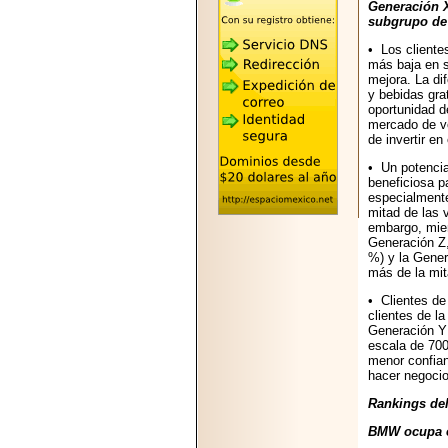
2026-05-25
Generación X
"MARIACHAZO"
subgrupo de 
REÚNE A LAS
• Los clientes
LEYENDAS
más baja en s
MARIACHI VARGAS
mejora. La di
Y NUEVO
y bebidas grat
TECALITLÁN EN LA
oportunidad d
ARENA CDMX.
mercado de vo
de invertir en
• Un potencia
beneficiosa pa
especialmente
mitad de las 
2025-10-16
embargo, mien
ANUNCIA SECTUR
Generación Z,
CDMX EL BOKSUNA
%) y la Gener
FEST: ENCUENTRO
más de la mit
DE TRADICIONES,
CULTURA Y
• Clientes de
GASTRONOMÍA
clientes de l
ENTRE MÉXICO Y
Generación Y 
COREA DEL SUR.
escala de 700
menor confianz
hacer negocio
Rankings del
BMW ocupa e