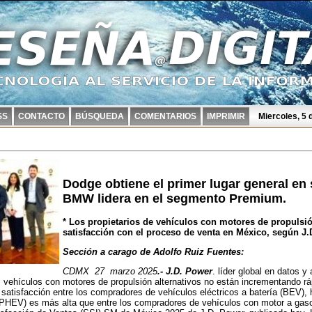
SS
CONTACTO
BÚSQUEDA
COMENTARIOS
IMPRIMIR
Miercoles, 5
Dodge obtiene el primer lugar general en 
BMW lidera en el segmento Premium.
* Los propietarios de vehículos con motores de propulsi
satisfacción con el proceso de venta en México, según J.
Sección a carago de Adolfo Ruiz Fuentes:
CDMX 27 marzo 2025
.- J.D. Power
. líder global en datos y
s vehículos con motores de propulsión alternativos no están incrementando r
satisfacción entre los compradores de vehículos eléctricos a batería (BEV), h
PHEV) es más alta que entre los compradores de vehículos con motor a gasol