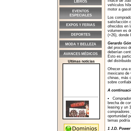
Índice de Sat
LIBROS
vehículos híb
motor a gasol
EVENTOS
ESPECIALES
Los comprado
satisfacción 
EXPOS Y FERIAS
ofrecidos en 
volumen es de
DEPORTES
(+26), donde 
Gerardo Gó
MODA Y BELLEZA
del proceso d
deberían cent
AVANCES MÉDICOS
Esto es parti
del distribui
Ultimas noticias
Ofrecer una e
mexicano de v
chinas, más q
sobre confiab
A continuaci
• Compradores
brecha de con
leasing y un 
compradores 
oportunidad p
temas podría 
1 J.D. Power