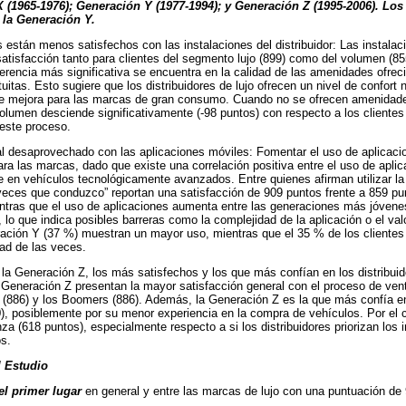
 (1965-1976); Generación Y (1977-1994); y Generación Z (1995-2006). Los 
la Generación Y.
 están menos satisfechos con las instalaciones del distribuidor: Las instalaci
atisfacción tanto para clientes del segmento lujo (899) como del volumen (85
ferencia más significativa se encuentra en la calidad de las amenidades ofre
uitas. Esto sugiere que los distribuidores de lujo ofrecen un nivel de confort
e mejora para las marcas de gran consumo. Cuando no se ofrecen amenidades,
lumen desciende significativamente (-98 puntos) con respecto a los clientes 
 este proceso.
l desaprovechado con las aplicaciones móviles: Fomentar el uso de aplicaci
ra las marcas, dado que existe una correlación positiva entre el uso de aplica
 en vehículos tecnológicamente avanzados. Entre quienes afirman utilizar la
veces que conduzco” reportan una satisfacción de 909 puntos frente a 859 pu
tras que el uso de aplicaciones aumenta entre las generaciones más jóvenes,
 lo que indica posibles barreras como la complejidad de la aplicación o el val
ación Y (37 %) muestran un mayor uso, mientras que el 35 % de los clientes d
ad de las veces.
 la Generación Z, los más satisfechos y los que más confían en los distribuid
a Generación Z presentan la mayor satisfacción general con el proceso de vent
(886) y los Boomers (886). Además, la Generación Z es la que más confía en 
), posiblemente por su menor experiencia en la compra de vehículos. Por el c
a (618 puntos), especialmente respecto a si los distribuidores priorizan los in
s.
 Estudio
l primer lugar
en general y entre las marcas de lujo con una puntuación de 