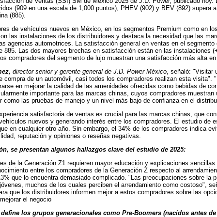
isfacción de Ventas (SSI) SM de México 2025 de J.D. Power, publicado hoy. La
ridos (909 en una escala de 1,000 puntos), PHEV (902) y BEV (892) supera a 
ina (885).
res de vehículos nuevos en México, en los segmentos Premium como en lo
con las instalaciones de los distribuidores y destaca la necesidad que las mar
las agencias automotrices. La satisfacción general en ventas en el segmento 
 885. Las dos mayores brechas en satisfacción están en las instalaciones (+
los compradores del segmento de lujo muestran una satisfacción más alta e
mez,
director senior y gerente general de J.D. Power México
, señaló: "Visitar
e compra de un automóvil, casi todos los compradores realizan esta visita". 
rarse en mejorar la calidad de las amenidades ofrecidas como bebidas de cort
cularmente importante para las marcas chinas, cuyos compradores muestran 
dor como las pruebas de manejo y un nivel más bajo de confianza en el distribu
xperiencia satisfactoria de ventas es crucial para las marcas chinas, que co
ehículos nuevos y generando interés entre los compradores. El estudio de e
ue en cualquier otro año. Sin embargo, el 34% de los compradores indica ev
ilidad, reputación y opiniones o reseñas negativas.
ón, se presentan algunos hallazgos clave del estudio de 2025:
 de la Generación Z1 requieren mayor educación y explicaciones sencillas 
ocimiento entre los compradores de la Generación Z respecto al arrendamie
13% que lo encuentra demasiado complicado. "Las preocupaciones sobre la p
jóvenes, muchos de los cuales perciben el arrendamiento como costoso", se
ara que los distribuidores informen mejor a estos compradores sobre las opc
mejorar el negocio
 define los grupos generacionales como Pre-Boomers (nacidos antes de 