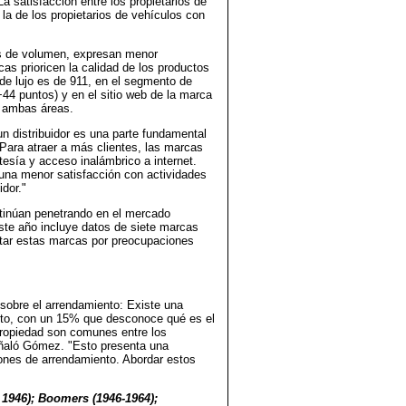
 satisfacción entre los propietarios de
la de los propietarios de vehículos con
s de volumen, expresan menor
cas prioricen la calidad de los productos
de lujo es de 911, en el segmento de
44 puntos) y en el sitio web de la marca
n ambas áreas.
 un distribuidor es una parte fundamental
"Para atraer a más clientes, las marcas
esía y acceso inalámbrico a internet.
una menor satisfacción con actividades
idor."
ntinúan penetrando en el mercado
ste año incluye datos de siete marcas
itar estas marcas por preocupaciones
sobre el arrendamiento: Existe una
nto, con un 15% que desconoce qué es el
ropiedad son comunes entre los
ñaló Gómez. "Esto presenta una
iones de arrendamiento. Abordar estos
1946); Boomers (1946-1964);