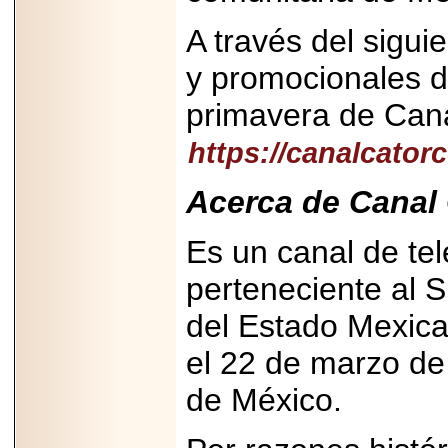
2025-05-23
¿No usas
A través del sigui
lubricante? Esto es
lo que te estás
y promocionales d
perdiendo.
primavera de Cana
https://canalcator
Acerca de Canal
2026-07-24
Especialistas
Es un canal de te
advierten que el
TDAH continúa
subdiagnosticado en
perteneciente al 
adolescentes y
adultos, afectando el
del Estado Mexica
desempeño
académico, laboral y
la calidad de vida
el 22 de marzo de
de México.