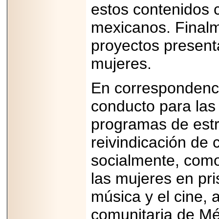
2026-
estos contenidos 
07-29
21
mexicanos. Finalm
proyectos present
EDICIÓN EXPO
mujeres.
TORTA 2026, EN
VENUSTIANO
CARRANZA.
En correspondenci
conducto para las 
programas de estr
2026-07-27
reivindicación de
NASCAR MÉXICO
ACELERA HACIA
socialmente, como
UNA NUEVA ERA
DE CARRERAS,
MÚSICA Y
las mujeres en pris
ENTRETENIMIENTO.
música y el cine, 
comunitaria de Mé