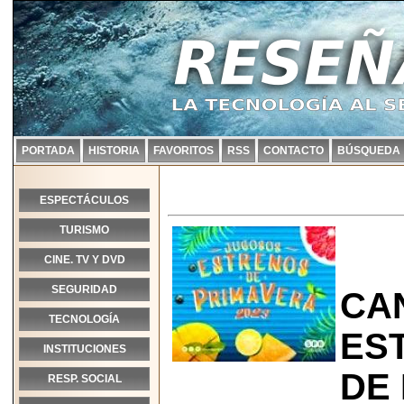
PORTADA
HISTORIA
FAVORITOS
RSS
CONTACTO
BÚSQUEDA
ESPECTÁCULOS
TURISMO
CINE. TV Y DVD
SEGURIDAD
CA
TECNOLOGÍA
ES
INSTITUCIONES
DE
RESP. SOCIAL