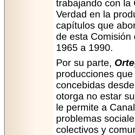
trabajando con la
importar su
capacidad de pago.
Verdad en la prod
capítulos que abor
de esta Comisión 
2026-03-27
Lanza editorial
1965 a 1990.
ateconqueso serie
“Finanzas para
Infancias” para
impulsar educación
Por su parte,
Ort
financiera de la
niñez.
producciones que 
concebidas desde l
otorga no estar su
le permite a Cana
2026-05-20
JULIO REGALADO
CELEBRA SU
problemas sociales
DÉCIMA EDICIÓN
CON SÚPER
colectivos y comu
OFERTAS.