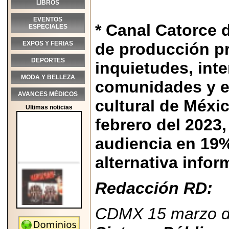
LIBROS
EVENTOS
* Canal Catorce 
ESPECIALES
EXPOS Y FERIAS
de producción pr
DEPORTES
inquietudes, inte
MODA Y BELLEZA
comunidades y en
AVANCES MÉDICOS
cultural de Méxi
Ultimas noticias
febrero del 2023
audiencia en 19
alternativa infor
Redacción RD:
CDMX 15 marzo d
2026-05-25