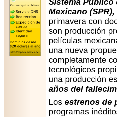
Sistema Público 
"MARIACHAZO"
REÚNE A LAS
LEYENDAS
Mexicano (SPR),
MARIACHI VARGAS
Y NUEVO
primavera con doc
TECALITLÁN EN LA
ARENA CDMX.
son producción pr
películas mexican
una nueva propues
2025-10-16
ANUNCIA SECTUR
completamente co
CDMX EL BOKSUNA
FEST: ENCUENTRO
tecnológicos propi
DE TRADICIONES,
CULTURA Y
GASTRONOMÍA
una producción e
ENTRE MÉXICO Y
COREA DEL SUR.
años del falleci
Los
estrenos de 
programas inédit
2026-06-18