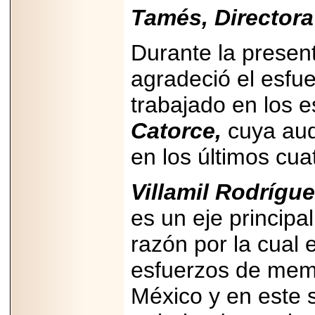
PRESENTE EN
Tamés, Directora
MÉXICO.
Durante la presen
agradeció el esfu
2026-05-25
trabajado en los 
IDENTIFICAN
AFECTACIONES
Catorce,
cuya aud
PRODUCIDAS POR
Helicobacter pylori
en los últimos cu
EN CÉLULAS DEL
PÁNCREAS.
Villamil Rodrígu
es un eje principa
razón por la cual 
2026-05-27
Shriners Childrens
esfuerzos de mem
México transforma
la vida de miles de
niñas y niños con
México y en este 
atención médica
especializada sin