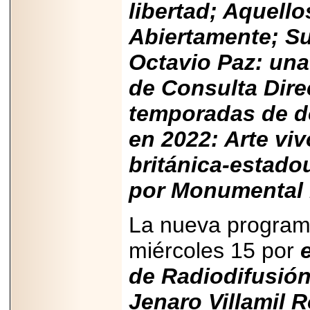
libertad; Aquello
Disfruta el Día del
Padre con Sylvester
Stallone, Jason
Abiertamente; S
Statham, Dave
Bautista y más
Octavio Paz: una
hombres de acción
en Adrenalina Pura+
de Consulta Dire
temporadas de do
en 2022: Arte viv
2026-01-14
Refugio
Franciscano:
británica-estad
Avances de la
reunión con el
por Monumental P
Gobierno de la
Ciudad de México
La nueva program
miércoles 15 por
de Radiodifusión
2026-06-18
G-SHOCK, EL
RELOJ CASIO
Jenaro Villamil 
“INDESTRUCTIBLE”