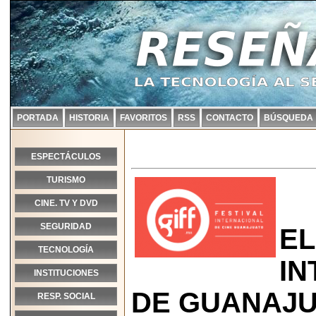
PORTADA
HISTORIA
FAVORITOS
RSS
CONTACTO
BÚSQUEDA
ESPECTÁCULOS
TURISMO
CINE. TV Y DVD
SEGURIDAD
EL
TECNOLOGÍA
IN
INSTITUCIONES
DE GUANAJU
RESP. SOCIAL