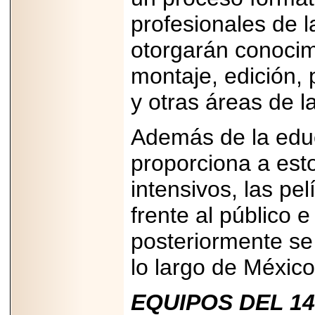
capacidad de pago.
profesionales de l
otorgarán conocim
montaje, edición, 
2026-03-27
Lanza editorial
y otras áreas de l
ateconqueso serie
“Finanzas para
Infancias” para
Además de la edu
impulsar educación
financiera de la
proporciona a est
niñez.
intensivos, las pe
frente al público e
posteriormente se
2026-05-20
JULIO REGALADO
lo largo de México,
CELEBRA SU
DÉCIMA EDICIÓN
CON SÚPER
EQUIPOS DEL 14
OFERTAS.