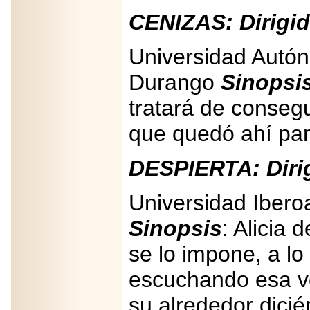
2026-
07-29
CENIZAS: Dirigid
21
Universidad Autó
Durango
Sinopsi
EDICIÓN EXPO
TORTA 2026, EN
VENUSTIANO
tratará de consegu
CARRANZA.
que quedó ahí par
DESPIERTA: Diri
2026-07-27
Universidad Ibero
NASCAR MÉXICO
ACELERA HACIA
UNA NUEVA ERA
Sinopsis
: Alicia
DE CARRERAS,
MÚSICA Y
se lo impone, a lo
ENTRETENIMIENTO.
escuchando esa vo
su alrededor dicié