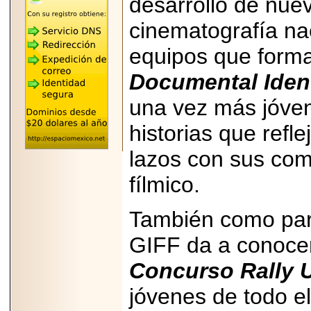
desarrollo de nuev
"MARIACHAZO"
REÚNE A LAS
LEYENDAS
cinematografía nac
MARIACHI VARGAS
Y NUEVO
equipos que forma
TECALITLÁN EN LA
ARENA CDMX.
Documental Ident
una vez más jóve
historias que refle
2025-10-16
ANUNCIA SECTUR
lazos con sus com
CDMX EL BOKSUNA
FEST: ENCUENTRO
fílmico.
DE TRADICIONES,
CULTURA Y
GASTRONOMÍA
ENTRE MÉXICO Y
También como part
COREA DEL SUR.
GIFF da a conoc
Concurso Rally U
jóvenes de todo e
2026-06-18