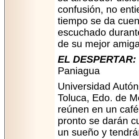
2025-05-23
confusión, no ent
¿No usas
lubricante? Esto es
tiempo se da cuen
lo que te estás
perdiendo.
escuchado durante
de su mejor amiga
EL DESPERTAR:
2026-07-24
Paniagua
Especialistas
advierten que el
TDAH continúa
Universidad Autón
subdiagnosticado en
adolescentes y
adultos, afectando el
Toluca, Edo. de 
desempeño
académico, laboral y
reúnen en un caf
la calidad de vida
pronto se darán c
un sueño y tendrá