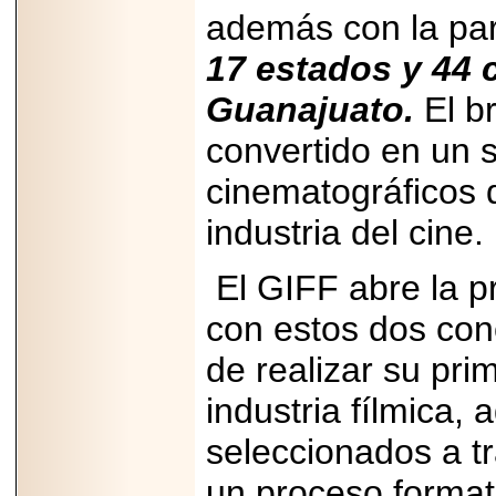
PRESENTE EN
además con la par
MÉXICO.
17 estados y 44
Guanajuato.
El b
convertido en un s
2026-05-25
IDENTIFICAN
cinematográficos 
AFECTACIONES
PRODUCIDAS POR
Helicobacter pylori
industria del cine.
EN CÉLULAS DEL
PÁNCREAS.
El GIFF abre la p
con estos dos con
de realizar su pri
2026-05-27
Shriners Childrens
industria fílmica
México transforma
la vida de miles de
seleccionados a t
niñas y niños con
atención médica
especializada sin
un proceso format
importar su