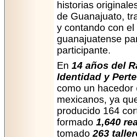
Disfruta el Día del
historias original
Padre con Sylvester
Stallone, Jason
de Guanajuato, tr
Statham, Dave
Bautista y más
y contando con el 
hombres de acción
en Adrenalina Pura+
guanajuatense para
participante.
2026-01-14
En
14 años del Ra
Refugio
Franciscano:
Identidad y Pert
Avances de la
reunión con el
Gobierno de la
como un hacedor d
Ciudad de México
mexicanos, ya que
producido 164 cor
formado
1,640 re
2026-06-18
G-SHOCK, EL
RELOJ CASIO
tomado
263 talle
“INDESTRUCTIBLE”