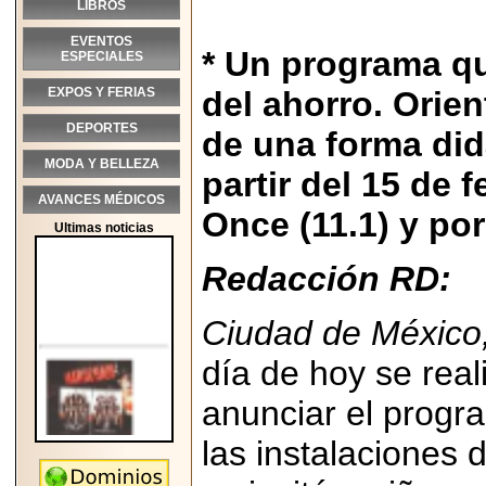
LIBROS
EVENTOS
* Un programa qu
ESPECIALES
EXPOS Y FERIAS
del ahorro. Orie
DEPORTES
de una forma didá
MODA Y BELLEZA
partir del 15 de f
AVANCES MÉDICOS
Once (11.1) y por
Ultimas noticias
Redacción RD:
Ciudad de México,
día de hoy se real
anunciar el prog
las instalaciones 
2026-05-25