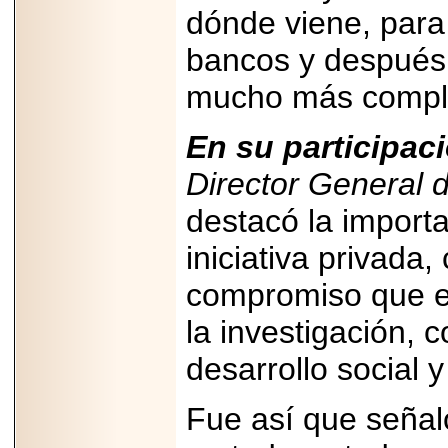
importar su
dónde viene, para 
capacidad de pago.
bancos y después
mucho más compli
2026-03-27
Lanza editorial
En su participac
ateconqueso serie
“Finanzas para
Director General d
Infancias” para
impulsar educación
destacó la importa
financiera de la
niñez.
iniciativa privada
compromiso que 
la investigación, 
2026-05-20
desarrollo social
JULIO REGALADO
CELEBRA SU
DÉCIMA EDICIÓN
CON SÚPER
Fue así que señal
OFERTAS.