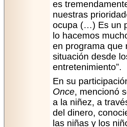
es tremendamente 
PRESENTE EN
MÉXICO.
nuestras priorida
ocupa (…) Es un p
lo hacemos mucho
2026-05-25
en programa que 
IDENTIFICAN
AFECTACIONES
PRODUCIDAS POR
situación desde lo
Helicobacter pylori
EN CÉLULAS DEL
entretenimiento”.
PÁNCREAS.
En su participaci
Once
, mencionó s
2026-05-27
a la niñez, a trav
Shriners Childrens
México transforma
del dinero, conoci
la vida de miles de
niñas y niños con
atención médica
las niñas y los ni
especializada sin