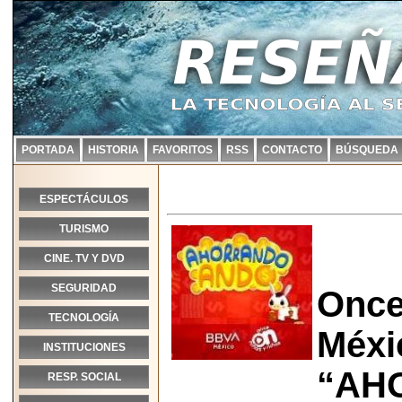
PORTADA
HISTORIA
FAVORITOS
RSS
CONTACTO
BÚSQUEDA
ESPECTÁCULOS
TURISMO
CINE. TV Y DVD
SEGURIDAD
Once
TECNOLOGÍA
Méxi
INSTITUCIONES
“AH
RESP. SOCIAL