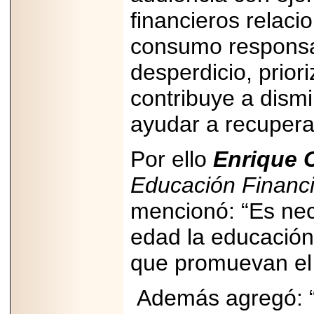
Disfruta el Día del
financieros relacio
Padre con Sylvester
Stallone, Jason
Statham, Dave
consumo responsab
Bautista y más
hombres de acción
desperdicio, prior
en Adrenalina Pura+
contribuye a dismi
ayudar a recupera
2026-01-14
Refugio
Por ello
Enrique C
Franciscano:
Avances de la
Educación Financ
reunión con el
Gobierno de la
Ciudad de México
mencionó: “Es nec
edad la educación 
que promuevan el 
2026-06-18
G-SHOCK, EL
Además agregó: “L
RELOJ CASIO
“INDESTRUCTIBLE”