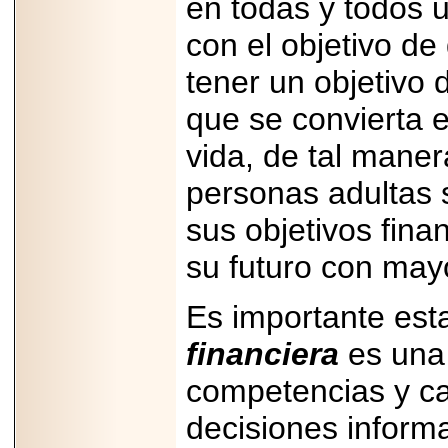
en todas y todos 
2026-
07-29
21
con el objetivo d
tener un objetivo 
que se convierta e
EDICIÓN EXPO
TORTA 2026, EN
vida, de tal man
VENUSTIANO
CARRANZA.
personas adultas
sus objetivos fina
su futuro con may
2026-07-27
NASCAR MÉXICO
ACELERA HACIA
Es importante est
UNA NUEVA ERA
DE CARRERAS,
financiera
es una 
MÚSICA Y
ENTRETENIMIENTO.
competencias y ca
decisiones inform