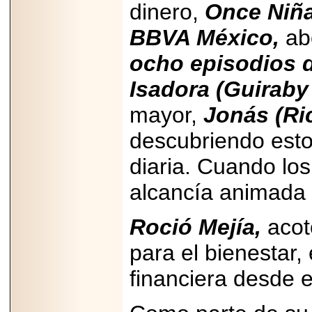
dinero,
Once Niñ
2025-05-23
¿No usas
BBVA México,
abo
lubricante? Esto es
lo que te estás
perdiendo.
ocho episodios 
Isadora (Guiraby
mayor,
Jonás
(Ri
descubriendo esto
2026-07-24
Especialistas
diaria. Cuando lo
advierten que el
TDAH continúa
alcancía animada 
subdiagnosticado en
adolescentes y
adultos, afectando el
Roció Mejía,
acotó
desempeño
académico, laboral y
la calidad de vida
para el bienestar,
financiera desde e