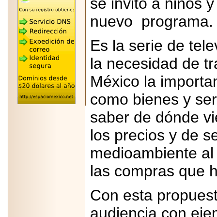
se invitó a niños 
"MARIACHAZO"
REÚNE A LAS
LEYENDAS
nuevo programa.
MARIACHI VARGAS
Y NUEVO
TECALITLÁN EN LA
Es la serie de tel
ARENA CDMX.
la necesidad de tr
México la importa
como bienes y ser
2025-10-16
ANUNCIA SECTUR
CDMX EL BOKSUNA
saber de dónde vi
FEST: ENCUENTRO
DE TRADICIONES,
los precios y de 
CULTURA Y
GASTRONOMÍA
medioambiente al
ENTRE MÉXICO Y
COREA DEL SUR.
las compras que 
Con esta propues
audiencia con eje
2026-06-18