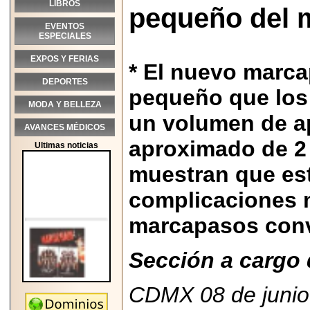
LIBROS
pequeño del 
EVENTOS
ESPECIALES
EXPOS Y FERIAS
* El nuevo marc
DEPORTES
pequeño que los 
MODA Y BELLEZA
un volumen de a
AVANCES MÉDICOS
aproximado de 2 
Ultimas noticias
muestran que es
complicaciones 
marcapasos conv
Sección a cargo 
CDMX 08 de junio
2026-05-25
"MARIACHAZO"