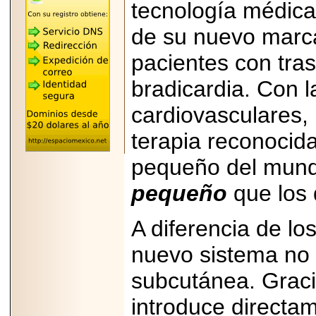
tecnología médica
REÚNE A LAS
LEYENDAS
de su nuevo marca
MARIACHI VARGAS
Y NUEVO
TECALITLÁN EN LA
pacientes con tras
ARENA CDMX.
bradicardia. Con l
cardiovasculares,
terapia reconoci
2025-10-16
ANUNCIA SECTUR
CDMX EL BOKSUNA
pequeño del mund
FEST: ENCUENTRO
DE TRADICIONES,
pequeño
que los d
CULTURA Y
GASTRONOMÍA
ENTRE MÉXICO Y
A diferencia de lo
COREA DEL SUR.
nuevo sistema no 
subcutánea. Graci
introduce directa
2026-06-18