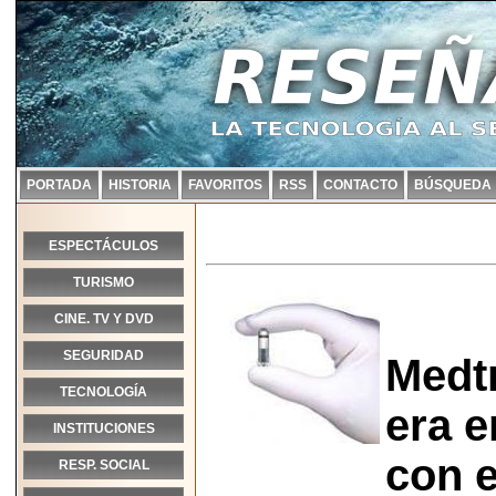
PORTADA
HISTORIA
FAVORITOS
RSS
CONTACTO
BÚSQUEDA
ESPECTÁCULOS
TURISMO
CINE. TV Y DVD
SEGURIDAD
Medt
TECNOLOGÍA
era e
INSTITUCIONES
con 
RESP. SOCIAL