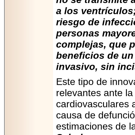
2025-05-23
¿No usas
a los ventrículo
lubricante? Esto es
lo que te estás
riesgo de infecc
perdiendo.
personas mayore
complejas, que 
beneficios de u
2026-07-24
invasivo, sin inc
Especialistas
advierten que el
TDAH continúa
Este tipo de inno
subdiagnosticado en
adolescentes y
adultos, afectando el
relevantes ante l
desempeño
académico, laboral y
cardiovasculares a
la calidad de vida
causa de defunci
estimaciones de l