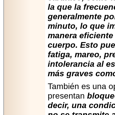
07-29
la que la frecuen
21
generalmente por
minuto, lo que i
EDICIÓN EXPO
TORTA 2026, EN
manera eficiente
VENUSTIANO
CARRANZA.
cuerpo. Esto pu
fatiga, mareo, p
intolerancia al 
2026-07-27
más graves como
NASCAR MÉXICO
ACELERA HACIA
UNA NUEVA ERA
También es una op
DE CARRERAS,
MÚSICA Y
ENTRETENIMIENTO.
presentan
bloqueo
decir, una condic
no se transmite 