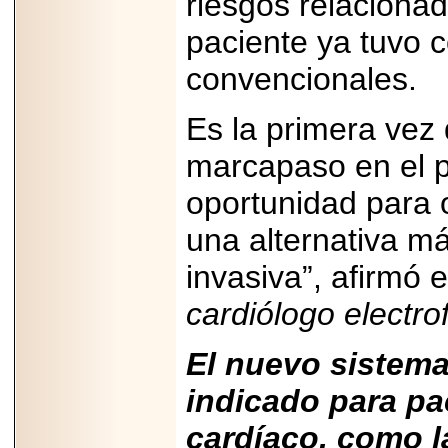
riesgos relaciona
capacidad de pago.
paciente ya tuvo
convencionales.
2026-03-27
Es la primera vez 
Lanza editorial
ateconqueso serie
marcapaso en el p
“Finanzas para
Infancias” para
impulsar educación
oportunidad para 
financiera de la
niñez.
una alternativa 
invasiva”, afirmó 
cardiólogo electrof
2026-05-20
El nuevo sistema
JULIO REGALADO
CELEBRA SU
DÉCIMA EDICIÓN
indicado para pa
CON SÚPER
OFERTAS.
cardíaco, como l
2026-