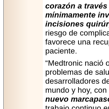
Disfruta el Día del
corazón
a través
Padre con Sylvester
Stallone, Jason
Statham, Dave
mínimamente inv
Bautista y más
hombres de acción
incisiones quirú
en Adrenalina Pura+
riesgo de complic
favorece una recu
2026-01-14
paciente.
Refugio
Franciscano:
Avances de la
“Medtronic nació 
reunión con el
Gobierno de la
Ciudad de México
problemas de salu
desarrolladores d
mundo y hoy, con 
2026-06-18
nuevo marcapaso
G-SHOCK, EL
RELOJ CASIO
trabajo continuo e
“INDESTRUCTIBLE”