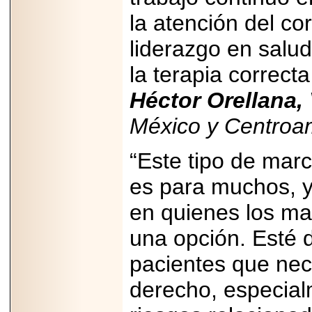
PRESENTE EN
MÉXICO.
la atención del c
liderazgo en salud
la terapia correcta
2026-05-25
Héctor Orellana,
IDENTIFICAN
AFECTACIONES
México y Centroa
PRODUCIDAS POR
Helicobacter pylori
EN CÉLULAS DEL
“Este tipo de mar
PÁNCREAS.
es para muchos, 
en quienes los m
una opción. Esté d
2026-05-27
Shriners Childrens
pacientes que nece
México transforma
la vida de miles de
niñas y niños con
derecho, especia
atención médica
especializada sin
importar su