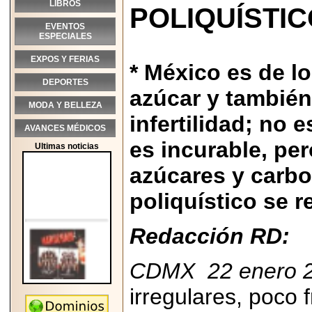
LIBROS
POLIQUÍSTIC
EVENTOS
ESPECIALES
EXPOS Y FERIAS
* México es de 
DEPORTES
azúcar y también
MODA Y BELLEZA
infertilidad; no 
AVANCES MÉDICOS
es incurable, pe
Ultimas noticias
azúcares y carbo
poliquístico se re
Redacción RD:
CDMX 22 enero 2
irregulares, poco 
2026-05-25
"MARIACHAZO"