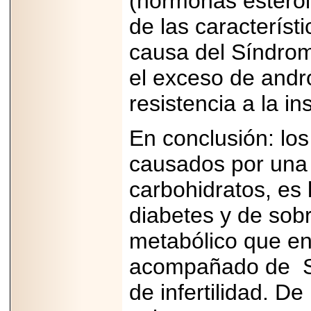
(hormonas esteroi
07-29
de las característ
21
causa del Síndrome
el exceso de and
EDICIÓN EXPO
TORTA 2026, EN
resistencia a la in
VENUSTIANO
CARRANZA.
En conclusión: los
causados por una 
carbohidratos, es 
2026-07-27
NASCAR MÉXICO
diabetes y de sob
ACELERA HACIA
UNA NUEVA ERA
DE CARRERAS,
metabólico que e
MÚSICA Y
ENTRETENIMIENTO.
acompañado de Sí
de infertilidad. D