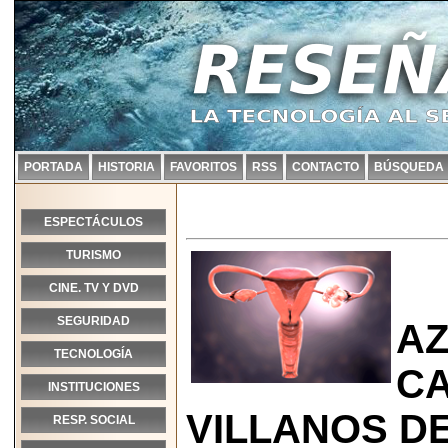
PORTADA
HISTORIA
FAVORITOS
RSS
CONTACTO
BÚSQUEDA
ESPECTÁCULOS
TURISMO
CINE. TV Y DVD
SEGURIDAD
AZ
TECNOLOGÍA
CA
INSTITUCIONES
VILLANOS D
RESP. SOCIAL