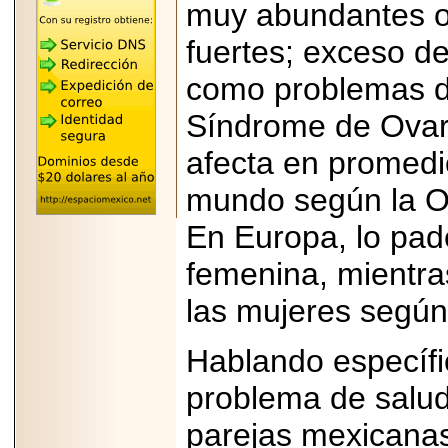
muy abundantes o 
REÚNE A LAS
LEYENDAS
fuertes; exceso de 
MARIACHI VARGAS
Y NUEVO
TECALITLÁN EN LA
como problemas de 
ARENA CDMX.
Síndrome de Ovari
afecta en promedi
mundo según la Or
2025-10-16
ANUNCIA SECTUR
CDMX EL BOKSUNA
En Europa, lo pad
FEST: ENCUENTRO
DE TRADICIONES,
femenina, mientra
CULTURA Y
GASTRONOMÍA
las mujeres según 
ENTRE MÉXICO Y
COREA DEL SUR.
Hablando específic
problema de salud
parejas mexicanas
2026-06-18