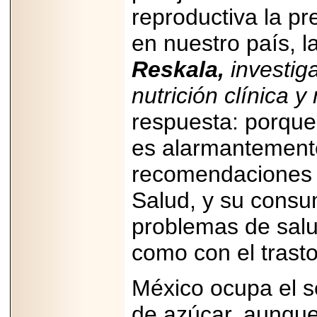
Disfruta el Día del
reproductiva la p
Padre con Sylvester
Stallone, Jason
Statham, Dave
en nuestro país, l
Bautista y más
hombres de acción
Reskala,
investiga
en Adrenalina Pura+
nutrición clínica y
respuesta: porque
2026-01-14
es alarmantemente
Refugio
Franciscano:
recomendaciones d
Avances de la
reunión con el
Gobierno de la
Salud, y su consu
Ciudad de México
problemas de salu
como con el trasto
2026-06-18
México ocupa el 
G-SHOCK, EL
RELOJ CASIO
de azúcar, aunque 
“INDESTRUCTIBLE”