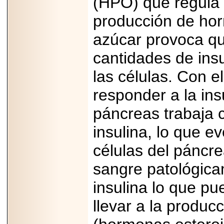
(HPO) que regula e
capacidad de pago.
producción de ho
azúcar provoca qu
cantidades de insu
2026-03-27
Lanza editorial
las células. Con e
ateconqueso serie
“Finanzas para
Infancias” para
responder a la insu
impulsar educación
financiera de la
páncreas trabaja 
niñez.
insulina, lo que 
células del páncre
sangre patológicam
2026-05-20
JULIO REGALADO
insulina lo que p
CELEBRA SU
DÉCIMA EDICIÓN
llevar a la produ
CON SÚPER
OFERTAS.
2026-