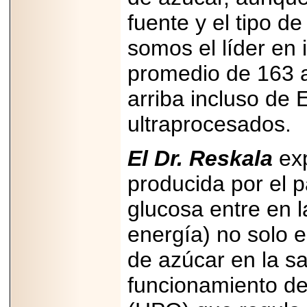
PRESENTE EN
MÉXICO.
fuente y el tipo d
somos el líder en 
promedio de 163 a 
2026-05-25
arriba incluso de
IDENTIFICAN
AFECTACIONES
ultraprocesados.
PRODUCIDAS POR
Helicobacter pylori
EN CÉLULAS DEL
El Dr. Reskala
exp
PÁNCREAS.
producida por el 
glucosa entre en l
energía) no solo e
2026-05-27
Shriners Childrens
de azúcar en la sa
México transforma
la vida de miles de
niñas y niños con
funcionamiento del
atención médica
especializada sin
importar su