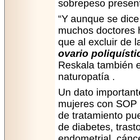
sobrepeso prese
2025-05-23
¿No usas
lubricante? Esto es
“Y aunque se dice
lo que te estás
perdiendo.
muchos doctores 
que al excluir de 
ovario poliquísti
Reskala también 
2026-07-24
Especialistas
naturopatía .
advierten que el
TDAH continúa
subdiagnosticado en
adolescentes y
Un dato important
adultos, afectando el
desempeño
mujeres con SOP n
académico, laboral y
la calidad de vida
de tratamiento pu
de diabetes, trast
endometrial, cánce