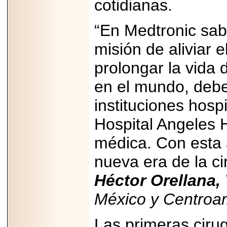
cotidianas.
capacidad de pago.
“En Medtronic sab
misión de aliviar e
2026-03-27
prolongar la vida
Lanza editorial
ateconqueso serie
“Finanzas para
en el mundo, debe
Infancias” para
impulsar educación
instituciones hosp
financiera de la
niñez.
Hospital Angeles 
médica. Con esta
nueva era de la ci
2026-05-20
Héctor Orellana,
JULIO REGALADO
CELEBRA SU
México y Centroa
DÉCIMA EDICIÓN
CON SÚPER
OFERTAS.
Las primeras ciru
2026-