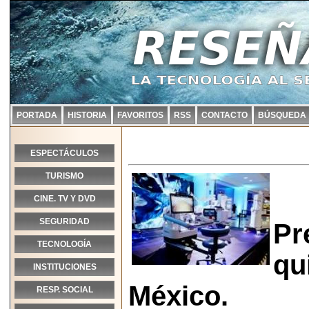
PORTADA
HISTORIA
FAVORITOS
RSS
CONTACTO
BÚSQUEDA
ESPECTÁCULOS
TURISMO
CINE. TV Y DVD
SEGURIDAD
Pr
TECNOLOGÍA
qu
INSTITUCIONES
México.
RESP. SOCIAL