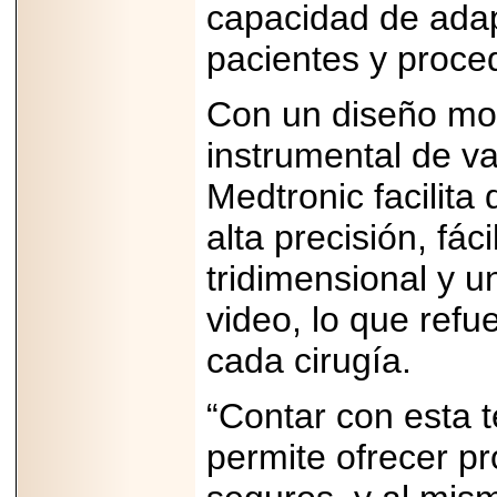
capacidad de adap
Padre con Sylvester
Stallone, Jason
Statham, Dave
pacientes y proce
Bautista y más
hombres de acción
en Adrenalina Pura+
Con un diseño mod
instrumental de va
Medtronic facilit
2026-01-14
Refugio
alta precisión, fác
Franciscano:
Avances de la
tridimensional y 
reunión con el
Gobierno de la
video, lo que refue
Ciudad de México
cada cirugía.
“Contar con esta t
2026-06-18
G-SHOCK, EL
permite ofrecer p
RELOJ CASIO
“INDESTRUCTIBLE”
PRESENTE EN