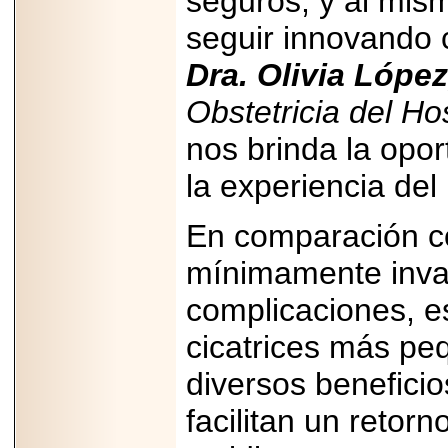
seguros, y al mis
MÉXICO.
seguir innovando 
Dra. Olivia López
Obstetricia del Ho
2026-05-25
nos brinda la opor
IDENTIFICAN
AFECTACIONES
PRODUCIDAS POR
la experiencia del
Helicobacter pylori
EN CÉLULAS DEL
PÁNCREAS.
En comparación con
mínimamente inva
complicaciones, es
2026-05-27
cicatrices más pe
Shriners Childrens
México transforma
diversos beneficio
la vida de miles de
niñas y niños con
atención médica
facilitan un retor
especializada sin
importar su