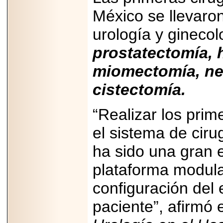
07-29
México se llevaro
21
urología y gineco
prostatectomía, h
EDICIÓN EXPO
TORTA 2026, EN
miomectomía, nef
VENUSTIANO
CARRANZA.
cistectomía.
“Realizar los pri
el sistema de ciru
2026-07-27
NASCAR MÉXICO
ha sido una gran e
ACELERA HACIA
UNA NUEVA ERA
DE CARRERAS,
plataforma modula
MÚSICA Y
ENTRETENIMIENTO.
configuración del
paciente”, afirmó 