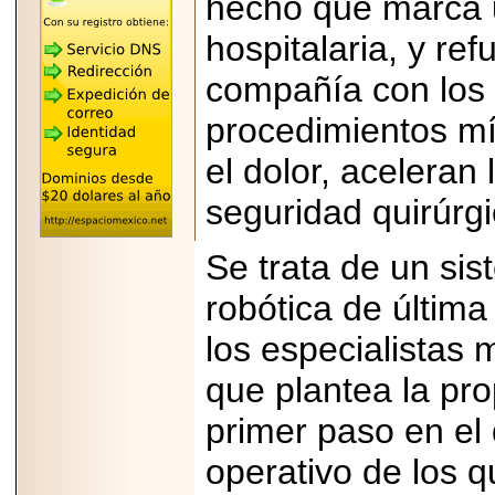
hecho que marca u
REÚNE A LAS
LEYENDAS
hospitalaria, y re
MARIACHI VARGAS
Y NUEVO
TECALITLÁN EN LA
compañía con los 
ARENA CDMX.
procedimientos m
el dolor, aceleran
seguridad quirúrgi
2025-10-16
ANUNCIA SECTUR
CDMX EL BOKSUNA
Se trata de un si
FEST: ENCUENTRO
DE TRADICIONES,
CULTURA Y
robótica de última
GASTRONOMÍA
ENTRE MÉXICO Y
los especialistas
COREA DEL SUR.
que plantea la pr
primer paso en el
operativo de los 
2026-06-18
Disfruta el Día del