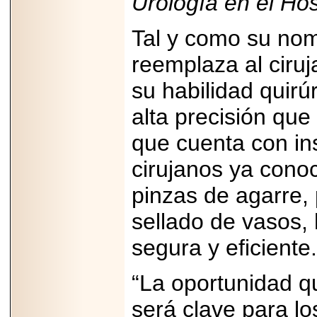
Urología en el Ho
2025-05-23
¿No usas
lubricante? Esto es
Tal y como su nomb
lo que te estás
perdiendo.
reemplaza al ciruj
su habilidad quirú
alta precisión que
que cuenta con in
2026-07-24
Especialistas
cirujanos ya conoc
advierten que el
TDAH continúa
subdiagnosticado en
pinzas de agarre, 
adolescentes y
adultos, afectando el
sellado de vasos,
desempeño
académico, laboral y
la calidad de vida
segura y eficiente.
“La oportunidad q
será clave para lo