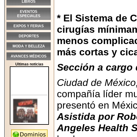
LIBROS
EVENTOS
* El Sistema de C
ESPECIALES
EXPOS Y FERIAS
cirugías mínima
DEPORTES
menos complicaci
MODA Y BELLEZA
más cortas y cic
AVANCES MÉDICOS
Sección a cargo 
Ultimas noticias
Ciudad de México
compañía líder mu
presentó en Méxi
Asistida por Rob
Angeles Health 
2026-05-25
"MARIACHAZO"