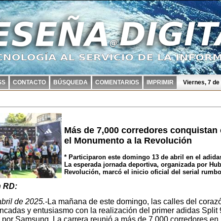
SS
CONTACTO
BÚSQUEDA
COMENTARIOS
IMPRIMIR
Viernes, 7 d
Más de 7,000 corredores conquistan e
el Monumento a la Revolución
* Participaron este domingo 13 de abril en el adid
La esperada jornada deportiva, organizada por Hu
Revolución, marcó el inicio oficial del serial rum
 RD:
ril de 2025.-
La mañana de este domingo, las calles del corazó
ncadas y entusiasmo con la realización del primer adidas Split
 por Samsung. La carrera reunió a más de 7,000 corredores en