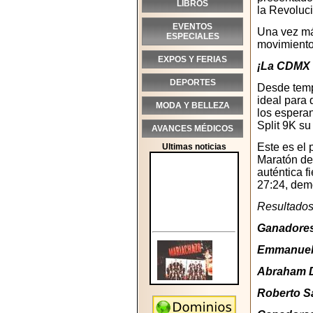
LIBROS
la Revoluci
EVENTOS
Una vez má
ESPECIALES
movimiento,
EXPOS Y FERIAS
¡La CDMX s
DEPORTES
Desde tempr
ideal para
MODA Y BELLEZA
los espera
Split 9K su
AVANCES MÉDICOS
Este es el 
Ultimas noticias
Maratón de 
auténtica f
27:24, dem
Resultados 
Ganadores
Emmanuel 
Abraham D
Roberto S