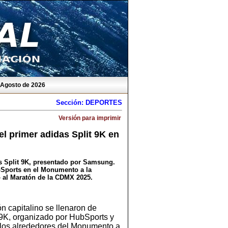
e Agosto de 2026
Sección: DEPORTES
Versión para imprimir
l primer adidas Split 9K en
as Split 9K, presentado por Samsung.
bSports en el Monumento a la
bo al Maratón de la CDMX 2025.
n capitalino se llenaron de
 9K, organizado por HubSports y
 los alrededores del Monumento a