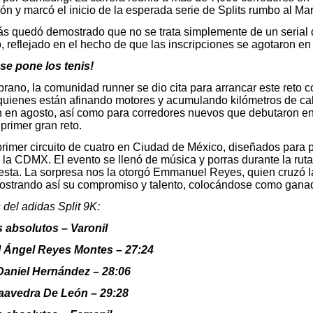
ón y marcó el inicio de la esperada serie de Splits rumbo al 
s quedó demostrado que no se trata simplemente de un serial d
 reflejado en el hecho de que las inscripciones se agotaron en
e pone los tenis!
ano, la comunidad runner se dio cita para arrancar este reto con
 quienes están afinando motores y acumulando kilómetros de ca
n en agosto, así como para corredores nuevos que debutaron en
 primer gran reto.
primer circuito de cuatro en Ciudad de México, diseñados para
la CDMX. El evento se llenó de música y porras durante la ruta
iesta. La sorpresa nos la otorgó Emmanuel Reyes, quien cruzó l
ostrando así su compromiso y talento, colocándose como ganad
del adidas Split 9K:
 absolutos – Varonil
Ángel Reyes Montes – 27:24
aniel Hernández – 28:06
aavedra De León – 29:28