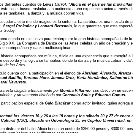
los delirantes cuentos de
Lewis Carrol, “Alicia en el país de las maravillas
, este ballet busca trasladar a la audiencia a una experiencia única a través d
ca se tambalea, la danza y la música cobran vida.
 acceder a este mundo mágico es la sinfonía. La partitura es una mezcla de 
, Sergei Prokofiev y Leonard Bernstein,
lo que garantiza que este espectác
z Godoy.
 obra creada en exclusiva para reinterpretar la gran historia acompañada de l
 Siglo XX. La Compañía de Danza de las Artes celebra un año de creación y es
a contemporánea y danza multidisciplinar.
historia acompañada por música, Alicia es una experiencia que sumergirá a
e desborda y la lógica se tambalea, donde la danza y la música cobran vida
a de las Artes.
ulo cuenta con la participación en el elenco de
Abraham Alvarado, Aranza C
uel Badillo, Enrique Mora, Jimena Ortiz, Karla Hernández, Katherine Li
arai Navarrete.
bra
está dirigida artísticamente por
Morelia Villarino
, con dirección de esce
rnández y un vestuario diseñado por
Consuelo Solis y Eduardo Comus.
 participación especial de
Galo Blacázar
como actor invitado, quien agrega u
.
sentará los viernes 19 y 26 a las 19 horas y los sábado 20 y 27 de enero 
o Cultural (CUC), ubicado en Odontología 35, en Copilco Universidad, en
ara disfrutar del ballet Alicia tienen un costo de $350.00 pesos y $300.00 pes