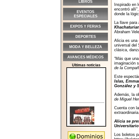
LIBROS
Inspirado en 
encontró allí”
EVENTOS
donde la lógi
ESPECIALES
La llave para
EXPOS Y FERIAS
Khachaturian
Abraham Vele
DEPORTES
Alicia es una
universal del
MODA Y BELLEZA
clásica, danz
AVANCES MÉDICOS
“Más que una 
imaginación s
Ultimas noticias
de la Compañí
Este espectác
Islas, Emman
González y S
Además, la o
de Miguel He
Cuenta con la
extraordinaria
Alicia se pre
Universitari
Los boletos p