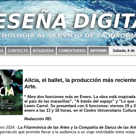
SS
CONTACTO
BÚSQUEDA
COMENTARIOS
IMPRIMIR
Sabado, 8 de
Alicia, el ballet, la producción más recient
Arte.
* Abre dos funciones más en Enero. La obra está inspirada 
el país de las maravillas”, “A través del espejo” y “Lo que 
Lewis Carrol. Se presentará con 6 funciones: viernes 19 y 
enero a las 13 y 18 horas, en el Centro Universitario Cultura
Redacción RD:
ro 2024
.-
La Filarmónica de las Artes y la Compañía de Danza de las Art
spectáculo que promete llevar a la audiencia a un viaje inolvidable entre nota