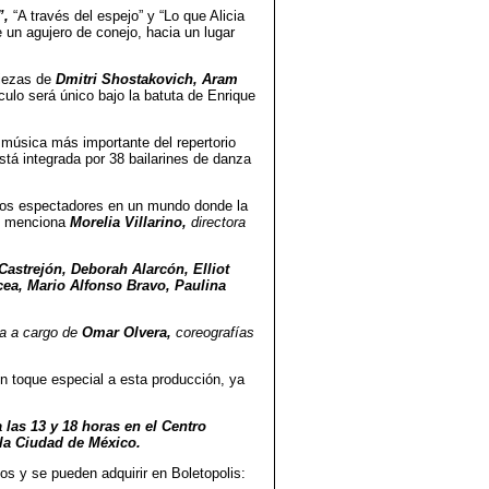
”,
“A través del espejo” y “Lo que Alicia
e un agujero de conejo, hacia un lugar
piezas de
Dmitri Shostakovich, Aram
ulo será único bajo la batuta de Enrique
a música más importante del repertorio
tá integrada por 38 bailarines de danza
 los espectadores en un mundo donde la
”, menciona
Morelia Villarino,
directora
astrejón, Deborah Alarcón, Elliot
cea, Mario Alfonso Bravo, Paulina
na a cargo de
Omar Olvera,
coreografías
n toque especial a esta producción, ya
a las 13 y 18 horas en el Centro
 la Ciudad de México.
os y se pueden adquirir en Boletopolis: