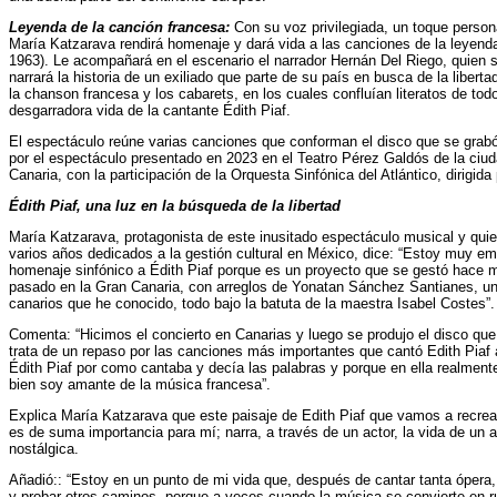
Leyenda de la canción francesa:
Con su voz privilegiada, un toque person
María Katzarava rendirá homenaje y dará vida a las canciones de la leyenda
1963).
Le acompañará en el escenario el narrador Hernán Del Riego, quien s
narrará la historia de un exiliado que parte de su país en busca de la libert
la chanson francesa y los cabarets, en los cuales
confluían literatos de to
desgarradora vida de la cantante Édith Piaf.
El espectáculo reúne varias canciones
que conforman el disco que se grabó
por el espectáculo presentado en 2023 en el Teatro Pérez Galdós de la ci
Canaria, con la participación de la Orquesta Sinfónica del Atlántico, dirigid
Édith Piaf, una luz en la búsqueda de la libertad
María Katzarava, protagonista de este inusitado espectáculo musical y qui
varios años dedicados a la gestión cultural en México, dice: “Estoy muy 
homenaje sinfónico a Édith Piaf porque es un proyecto que se gestó hace m
pasado en la Gran Canaria, con arreglos de Yonatan Sánchez Santianes, u
canarios que he conocido, todo bajo la batuta de la maestra Isabel Costes”.
Comenta: “Hicimos el concierto en Canarias y luego se produjo el disco que
trata de un repaso por las canciones más importantes que cantó Edith Piaf
Édith Piaf por como cantaba y decía las palabras y porque en ella realment
bien soy amante de la música francesa”.
Explica María Katzarava que este paisaje de Edith Piaf que vamos a recrea
es de suma importancia para mí; narra, a través de un actor, la vida de un ar
nostálgica.
Añadió:: “Estoy en un punto de mi vida que, después de cantar tanta ópera, 
y probar otros caminos, porque a veces cuando la música se convierte en ru