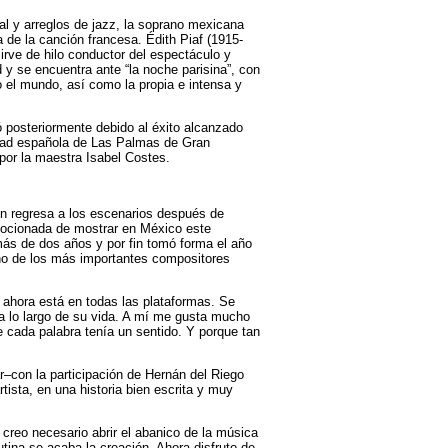
al y arreglos de jazz, la soprano mexicana
 de la canción francesa. Édith Piaf (1915-
irve de hilo conductor del espectáculo y
ad y se encuentra ante “la noche parisina”, con
do el mundo, así como la propia e intensa y
 posteriormente debido al éxito alcanzado
udad española de Las Palmas de Gran
a por la maestra Isabel Costes.
en regresa a los escenarios después de
emocionada de mostrar en México este
ás de dos años y por fin tomó forma el año
no de los más importantes compositores
 ahora está en todas las plataformas. Se
 a lo largo de su vida. A mí me gusta mucho
e cada palabra tenía un sentido. Y porque tan
r–con la participación de Hernán del Riego
tista, en una historia bien escrita y muy
creo necesario abrir el abanico de la música
tina se acaba la creación. Ahora disfruto de