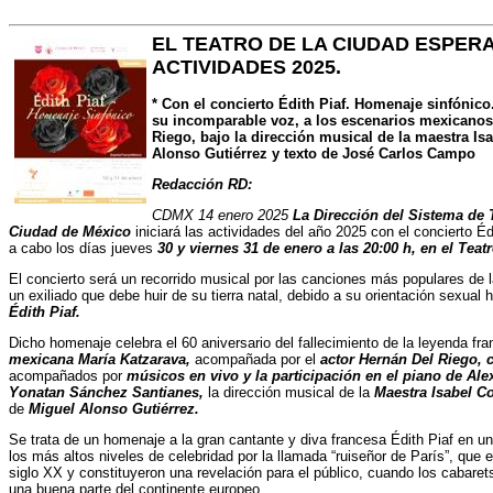
EL TEATRO DE LA CIUDAD ESPERAN
ACTIVIDADES 2025.
* Con el concierto Édith Piaf. Homenaje sinfónic
su incomparable voz, a los escenarios mexicanos
Riego, bajo la dirección musical de la maestra Is
Alonso Gutiérrez y texto de José Carlos Campo
Redacción RD:
CDMX 14 enero 2025
La Dirección del Sistema de T
Ciudad de México
iniciará las actividades del año 2025 con el concierto É
a cabo los días jueves
30 y viernes 31 de enero a las 20:00 h, en el Teat
El concierto será un recorrido musical por las canciones más populares de l
un exiliado que debe huir de su tierra natal, debido a su orientación sexual
Édith Piaf.
Dicho homenaje celebra el 60 aniversario del fallecimiento de la leyenda fr
mexicana María Katzarava,
acompañada por el
actor Hernán Del Riego, 
acompañados por
músicos en vivo y la participación en el piano de Al
Yonatan Sánchez Santianes,
la dirección musical de la
Maestra Isabel C
de
Miguel Alonso Gutiérrez.
Se trata de un homenaje a la gran cantante y diva francesa Édith Piaf en un
los más altos niveles de celebridad por la llamada “ruiseñor de París”, que
siglo XX y constituyeron una revelación para el público, cuando los cabarets
una buena parte del continente europeo.