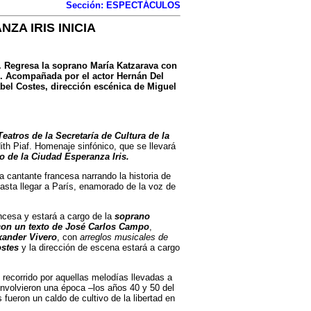
Sección: ESPECTÁCULOS
ZA IRIS INICIA
o. Regresa la soprano María Katzarava con
. Acompañada por el actor Hernán Del
abel Costes, dirección escénica de Miguel
eatros de la Secretaría de Cultura de la
dith Piaf. Homenaje sinfónico, que se llevará
ro de la Ciudad Esperanza Iris.
a cantante francesa narrando la historia de
 hasta llegar a París, enamorado de la voz de
ancesa y estará a cargo de la
soprano
con un texto de José Carlos Campo
,
exander Vivero
, con
arreglos musicales de
ostes
y la dirección de escena estará a cargo
 recorrido por aquellas melodías llevadas a
 envolvieron una época –los años 40 y 50 del
 fueron un caldo de cultivo de la libertad en