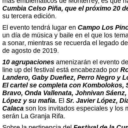
más emblemáticos de Monterrey, es que n
Cumbia Celso Piña, que el próximo 20 d
su tercera edición.
El evento tendrá lugar en
Campo Los Pino
un día de música y baile en el que los tem
a sonar, mientras se recuerda el legado del 
de agosto de 2019.
10 agrupaciones
amenizarán el evento de
line up del festival está encabezado por
Ro
Landero, Gaby Dueñez, Perro Negro y L
El cartel se completa con Kombolokos, S
Bravo, Onda Vallenata, Johnivan Sáenz,
López y su mafia.
El
Sr. Javier López, D
Calaca
son los invitados especiales y lo
serán La Granja Rifa.
Sobre la pertinencia del
Festival de la Cu