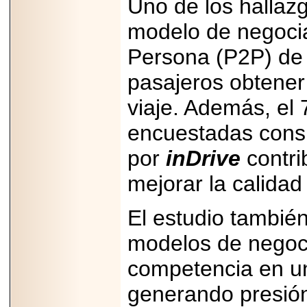
Uno de los hallazg
PRESENTE EN
MÉXICO.
modelo de negocia
Persona (P2P) de l
pasajeros obtener
2026-05-25
viaje. Además, el
IDENTIFICAN
AFECTACIONES
encuestadas cons
PRODUCIDAS POR
Helicobacter pylori
EN CÉLULAS DEL
por
inDrive
contri
PÁNCREAS.
mejorar la calidad 
El estudio tambié
modelos de negoci
2026-05-27
Shriners Childrens
México transforma
competencia en u
la vida de miles de
niñas y niños con
generando presión 
atención médica
especializada sin