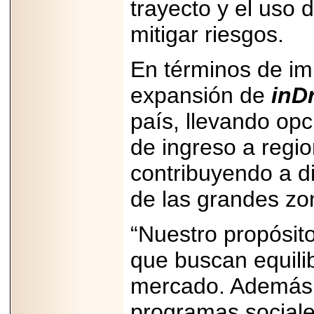
trayecto y el uso 
2025-05-23
¿No usas
mitigar riesgos.
lubricante? Esto es
lo que te estás
perdiendo.
En términos de imp
expansión de
inD
país, llevando op
de ingreso a regi
2026-07-24
Especialistas
contribuyendo a d
advierten que el
TDAH continúa
de las grandes zo
subdiagnosticado en
adolescentes y
adultos, afectando el
desempeño
“Nuestro propósit
académico, laboral y
la calidad de vida
que buscan equilib
mercado. Además 
programas sociale