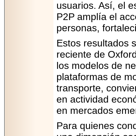
importar su
usuarios. Así, el
capacidad de pago.
P2P amplía el acc
personas, fortalec
2026-03-27
Estos resultados s
Lanza editorial
ateconqueso serie
reciente de Oxfo
“Finanzas para
Infancias” para
impulsar educación
los modelos de ne
financiera de la
niñez.
plataformas de mo
transporte, convie
en actividad econó
2026-05-20
en mercados emer
JULIO REGALADO
CELEBRA SU
DÉCIMA EDICIÓN
Para quienes cond
CON SÚPER
OFERTAS.