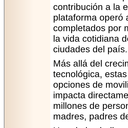
Disfruta el Día del
contribución a la 
Padre con Sylvester
Stallone, Jason
plataforma operó 
Statham, Dave
Bautista y más
hombres de acción
completados por m
en Adrenalina Pura+
la vida cotidiana 
ciudades del país.
2026-01-14
Más allá del crec
Refugio
Franciscano:
Avances de la
tecnológica, estas
reunión con el
Gobierno de la
opciones de movil
Ciudad de México
impacta directame
millones de perso
madres, padres de 
2026-06-18
G-SHOCK, EL
RELOJ CASIO
“INDESTRUCTIBLE”