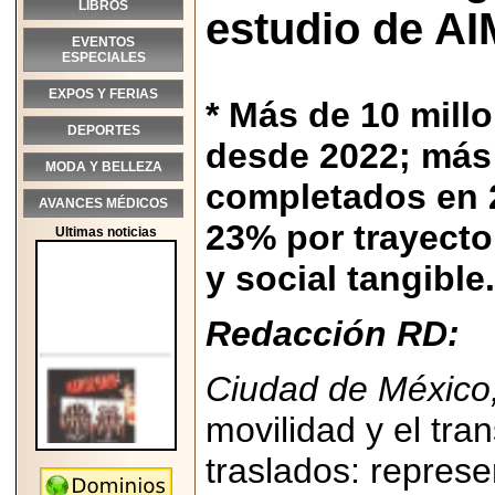
LIBROS
estudio de AI
EVENTOS
ESPECIALES
EXPOS Y FERIAS
* Más de 10 mill
DEPORTES
desde 2022; más 
MODA Y BELLEZA
completados en 
AVANCES MÉDICOS
23% por trayecto
Ultimas noticias
y social tangible.
Redacción RD:
Ciudad de México,
movilidad y el tr
traslados: represe
2026-05-25