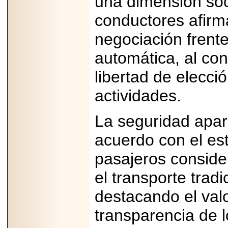
una dimensión soci
2026-
07-29
conductores afirm
21
negociación frent
automática, al co
EDICIÓN EXPO
TORTA 2026, EN
libertad de elecci
VENUSTIANO
CARRANZA.
actividades.
La seguridad apar
acuerdo con el est
2026-07-27
NASCAR MÉXICO
pasajeros conside
ACELERA HACIA
UNA NUEVA ERA
el transporte tradi
DE CARRERAS,
MÚSICA Y
ENTRETENIMIENTO.
destacando el valor
transparencia de 