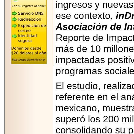
ingresos y nuevas
"MARIACHAZO"
REÚNE A LAS
LEYENDAS
ese contexto,
inDr
MARIACHI VARGAS
Y NUEVO
Asociación de In
TECALITLÁN EN LA
ARENA CDMX.
Reporte de Impacto
más de 10 millone
impactadas positi
2025-10-16
ANUNCIA SECTUR
programas sociale
CDMX EL BOKSUNA
FEST: ENCUENTRO
DE TRADICIONES,
El estudio, realiz
CULTURA Y
GASTRONOMÍA
ENTRE MÉXICO Y
referente en el aná
COREA DEL SUR.
mexicano, muestra
superó los 200 mil
consolidando su p
2026-06-18