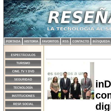
PORTADA
HISTORIA
FAVORITOS
RSS
CONTACTO
BÚSQUEDA
ESPECTÁCULOS
TURISMO
CINE. TV Y DVD
SEGURIDAD
inD
TECNOLOGÍA
com
INSTITUCIONES
dig
RESP. SOCIAL