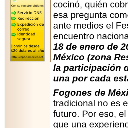
"MARIACHAZO"
cocinó, quién cobr
REÚNE A LAS
LEYENDAS
esa pregunta como
MARIACHI VARGAS
Y NUEVO
TECALITLÁN EN LA
ante medios el Fe
ARENA CDMX.
encuentro naciona
18 de enero de 
México (zona Re
2025-10-16
ANUNCIA SECTUR
la participación 
CDMX EL BOKSUNA
FEST: ENCUENTRO
DE TRADICIONES,
una por cada est
CULTURA Y
GASTRONOMÍA
ENTRE MÉXICO Y
Fogones de Méx
COREA DEL SUR.
tradicional no es 
futuro. Por eso, e
que una experienc
2026-06-18