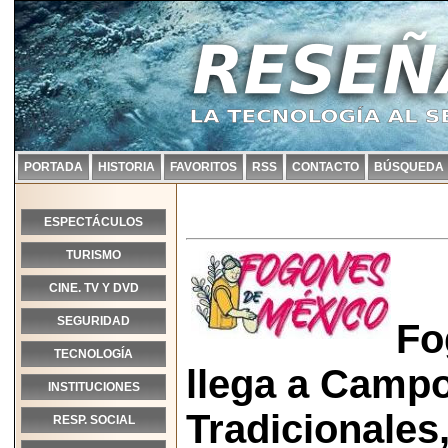
PORTADA
HISTORIA
FAVORITOS
RSS
CONTACTO
BÚSQUEDA
ESPECTÁCULOS
TURISMO
CINE. TV Y DVD
SEGURIDAD
Fo
TECNOLOGÍA
llega a Campo
INSTITUCIONES
Tradicionales,
RESP. SOCIAL