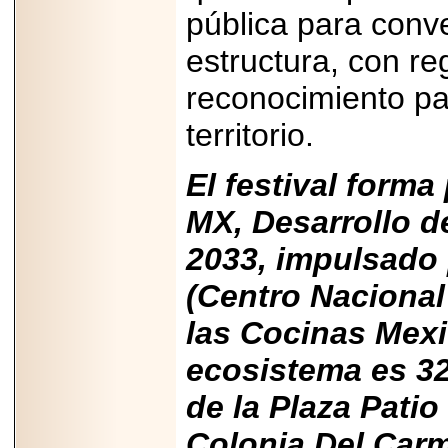
Disfruta el Día del
pública para conve
Padre con Sylvester
Stallone, Jason
estructura, con re
Statham, Dave
Bautista y más
hombres de acción
reconocimiento pa
en Adrenalina Pura+
territorio.
El festival form
2026-01-14
MX, Desarrollo d
Refugio
Franciscano:
Avances de la
2033, impulsado
reunión con el
Gobierno de la
(Centro Nacional
Ciudad de México
las Cocinas Mexi
ecosistema es 3
2026-06-18
de la Plaza Patio
G-SHOCK, EL
RELOJ CASIO
Colonia Del Carm
“INDESTRUCTIBLE”