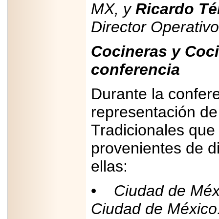
importar su
MX, y
Ricardo Tél
capacidad de pago.
Director Operativo
Cocineras y Coci
2026-03-27
conferencia
Lanza editorial
ateconqueso serie
“Finanzas para
Infancias” para
Durante la confer
impulsar educación
financiera de la
representación de
niñez.
Tradicionales que 
provenientes de di
ellas:
2026-05-20
JULIO REGALADO
CELEBRA SU
•
Ciudad de Méx
DÉCIMA EDICIÓN
CON SÚPER
Ciudad de México
OFERTAS.