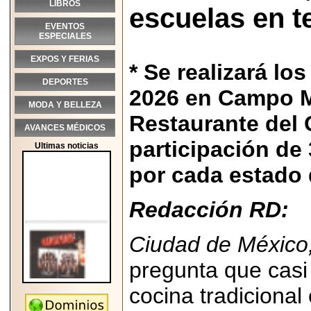
LIBROS
escuelas en te
EVENTOS
ESPECIALES
EXPOS Y FERIAS
* Se realizará lo
DEPORTES
2026 en Campo M
MODA Y BELLEZA
Restaurante del 
AVANCES MÉDICOS
participación de
Ultimas noticias
por cada estado 
Redacción RD:
Ciudad de México,
pregunta que casi
cocina tradicional
2026-05-25