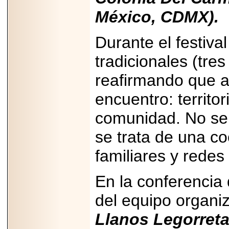
PRESENTE EN
México, CDMX).
MÉXICO.
Durante el festival
tradicionales (tre
2026-05-25
reafirmando que aq
IDENTIFICAN
AFECTACIONES
encuentro: territor
PRODUCIDAS POR
Helicobacter pylori
EN CÉLULAS DEL
comunidad. No se 
PÁNCREAS.
se trata de una c
familiares y redes
2026-05-27
En la conferencia 
Shriners Childrens
México transforma
del equipo organi
la vida de miles de
niñas y niños con
Llanos Legorret
atención médica
especializada sin