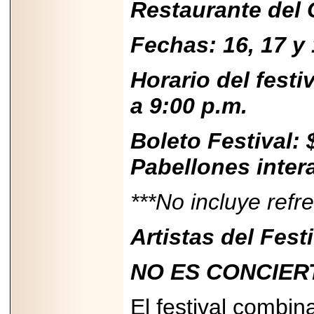
Restaurante del
2025-05-23
¿No usas
lubricante? Esto es
Fechas: 16, 17 y
lo que te estás
perdiendo.
Horario del festi
a 9:00 p.m.
Boleto Festival:
2026-07-24
Pabellones inter
Especialistas
advierten que el
TDAH continúa
subdiagnosticado en
***No incluye refr
adolescentes y
adultos, afectando el
desempeño
Artistas del Fes
académico, laboral y
la calidad de vida
NO ES CONCIER
El festival combin