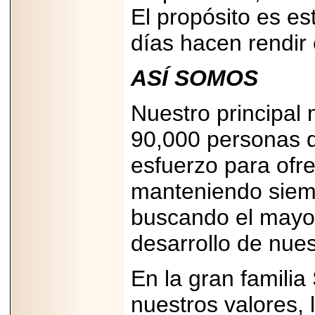
El propósito es es
días hacen rendir e
ASÍ SOMOS
2026-06-15
Alejandro
Nuestro principal 
Maldonado, "El Yoga
Teacher", celebrará
el día mundial del
90,000 personas q
yoga con una Master
Class masiva en
esfuerzo para ofre
Expo Espiritualidad
2026.
manteniendo siempr
buscando el mayor 
desarrollo de nues
2026-03-19
En la gran famili
CON 18 AÑOS, EL
MEXICANO DIEGO
nuestros valores,
MENDEZTORRES
ACELERA RUMBO