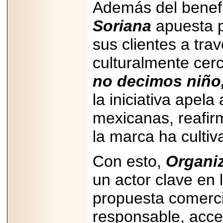
Además del benef
importar su
capacidad de pago.
Soriana
apuesta p
sus clientes a tra
culturalmente cer
2026-03-27
Lanza editorial
no decimos niño
ateconqueso serie
“Finanzas para
Infancias” para
la iniciativa apela
impulsar educación
financiera de la
mexicanas, reafir
niñez.
la marca ha culti
Con esto,
Organi
un actor clave en 
2026-05-20
JULIO REGALADO
CELEBRA SU
propuesta comerci
DÉCIMA EDICIÓN
CON SÚPER
responsable, acce
OFERTAS.