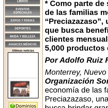
* Como parte de
LIBROS
EVENTOS
de las familias 
ESPECIALES
“Preciazazaso”,
EXPOS Y FERIAS
que busca benefi
DEPORTES
MODA Y BELLEZA
clientes mensua
AVANCES MÉDICOS
5,000 productos 
Ultimas noticias
Por Adolfo Ruiz 
Monterrey, Nuevo
Organización So
economía de las f
Preciazazaso, un
busca brindar gra
2026-05-25