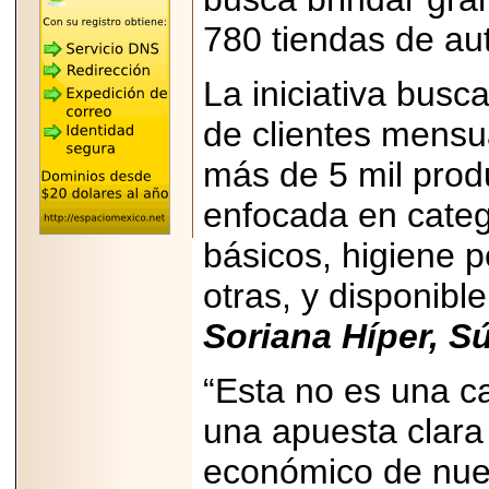
"MARIACHAZO"
REÚNE A LAS
780 tiendas de aut
LEYENDAS
MARIACHI VARGAS
Y NUEVO
La iniciativa busc
TECALITLÁN EN LA
ARENA CDMX.
de clientes mensu
más de 5 mil prod
enfocada en categ
2025-10-16
ANUNCIA SECTUR
básicos, higiene p
CDMX EL BOKSUNA
FEST: ENCUENTRO
otras, y disponibl
DE TRADICIONES,
CULTURA Y
GASTRONOMÍA
Soriana Híper, S
ENTRE MÉXICO Y
COREA DEL SUR.
“Esta no es una c
una apuesta clara
económico de nue
2026-06-18