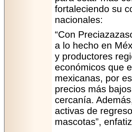
PRESENTE EN
fortaleciendo su 
MÉXICO.
nacionales:
“Con Preciazazas
a lo hecho en Méx
2026-05-25
IDENTIFICAN
AFECTACIONES
y productores reg
PRODUCIDAS POR
Helicobacter pylori
económicos que en
EN CÉLULAS DEL
PÁNCREAS.
mexicanas, por es
precios más bajos
cercanía. Además,
2026-05-27
activas de regres
Shriners Childrens
México transforma
la vida de miles de
mascotas”, enfatiz
niñas y niños con
atención médica
especializada sin