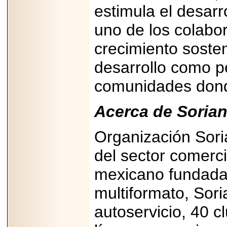
estimula el desarr
A NASCAR Y
APUNTA A
MARTINSVILLE.
uno de los colabor
crecimiento soste
desarrollo como p
2025-05-23
¿No usas
comunidades don
lubricante? Esto es
lo que te estás
perdiendo.
Acerca de Sorian
Organización Sori
del sector comerc
mexicano fundada
2026-06-12
Medtronic impulsa
una nueva era en
multiformato, Sor
estimulación
cardíaca con el
autoservicio, 40 c
marcapasos más
pequeño del mundo.