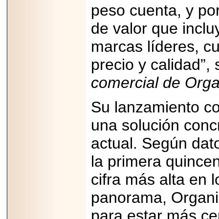
peso cuenta, y po
Disfruta el Día del
Padre con Sylvester
Stallone, Jason
de valor que incl
Statham, Dave
Bautista y más
marcas líderes, c
hombres de acción
en Adrenalina Pura+
precio y calidad”,
comercial de Orga
2026-01-14
Su lanzamiento cob
Refugio
Franciscano:
una solución conc
Avances de la
reunión con el
Gobierno de la
actual. Según dato
Ciudad de México
la primera quincen
cifra más alta en 
panorama, Organi
2026-06-18
G-SHOCK, EL
para estar más ce
RELOJ CASIO
“INDESTRUCTIBLE”