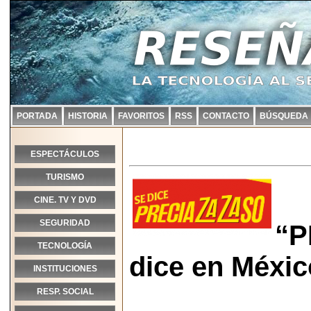
PORTADA
HISTORIA
FAVORITOS
RSS
CONTACTO
BÚSQUEDA
ESPECTÁCULOS
TURISMO
CINE. TV Y DVD
SEGURIDAD
“P
TECNOLOGÍA
dice en Méxic
INSTITUCIONES
RESP. SOCIAL