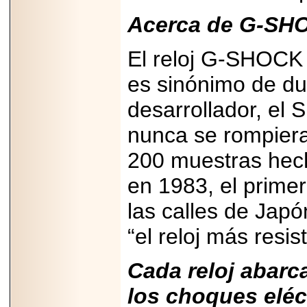
2025-05-23
Acerca de G-SH
¿No usas
lubricante? Esto es
lo que te estás
perdiendo.
El reloj G-SHOCK 
es sinónimo de du
desarrollador, el S
nunca se rompiera
2026-07-24
200 muestras hec
Especialistas
advierten que el
TDAH continúa
en 1983, el prime
subdiagnosticado en
adolescentes y
las calles de Jap
adultos, afectando el
desempeño
académico, laboral y
“el reloj más resi
la calidad de vida
Cada reloj abarc
los choques eléct