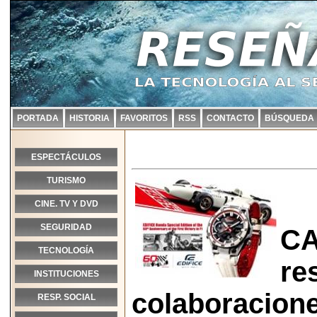
PORTADA
HISTORIA
FAVORITOS
RSS
CONTACTO
BÚSQUEDA
ESPECTÁCULOS
TURISMO
CINE. TV Y DVD
SEGURIDAD
CA
TECNOLOGÍA
re
INSTITUCIONES
colaboracione
RESP. SOCIAL