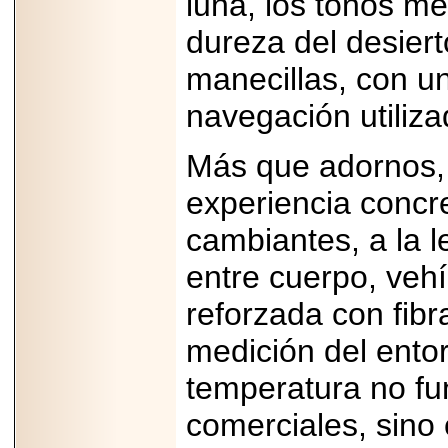
luna, los tonos m
importar su
capacidad de pago.
dureza del desiert
manecillas, con un
navegación utilizad
2026-03-27
Lanza editorial
ateconqueso serie
Más que adornos, 
“Finanzas para
Infancias” para
experiencia concre
impulsar educación
financiera de la
niñez.
cambiantes, a la le
entre cuerpo, vehí
reforzada con fibr
medición del entor
2026-05-20
JULIO REGALADO
CELEBRA SU
temperatura no fu
DÉCIMA EDICIÓN
CON SÚPER
comerciales, sino
OFERTAS.