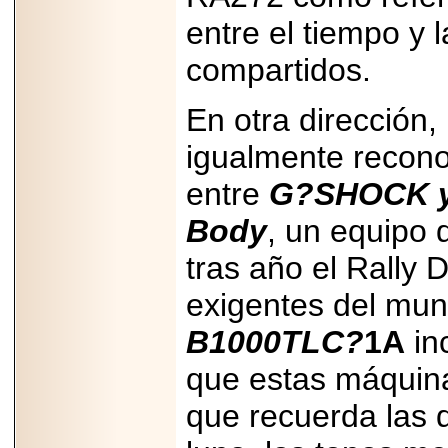
PRESENTE EN
MÉXICO.
entre el tiempo y 
compartidos.
En otra dirección,
2026-05-25
igualmente recono
IDENTIFICAN
AFECTACIONES
PRODUCIDAS POR
entre
G?SHOCK y 
Helicobacter pylori
EN CÉLULAS DEL
Body
, un equipo 
PÁNCREAS.
tras año el Rally
exigentes del mun
B1000TLC?
1A
inc
2026-05-27
Shriners Childrens
que estas máquina
México transforma
la vida de miles de
niñas y niños con
que recuerda las 
atención médica
especializada sin