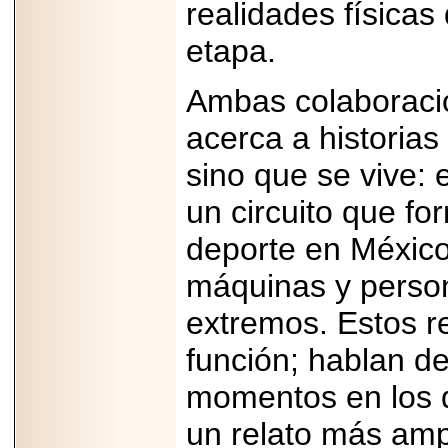
2026-
realidades físicas
07-29
21
etapa.
Ambas colaborac
EDICIÓN EXPO
acerca a historias
TORTA 2026, EN
VENUSTIANO
CARRANZA.
sino que se vive: 
un circuito que fo
deporte en México,
2026-07-27
máquinas y persona
NASCAR MÉXICO
ACELERA HACIA
extremos. Estos r
UNA NUEVA ERA
DE CARRERAS,
función; hablan de
MÚSICA Y
ENTRETENIMIENTO.
momentos en los q
un relato más amp