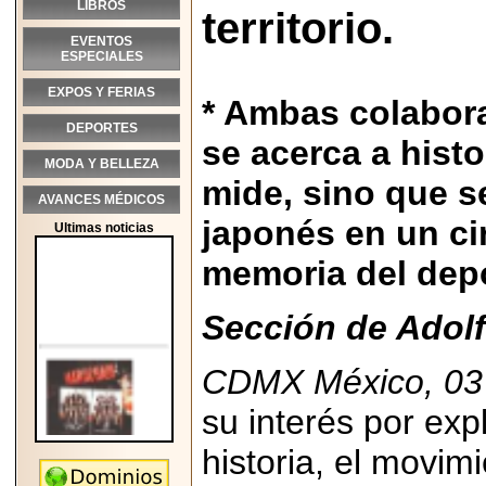
LIBROS
territorio.
EVENTOS
ESPECIALES
EXPOS Y FERIAS
* Ambas colabor
DEPORTES
se acerca a hist
MODA Y BELLEZA
mide, sino que se
AVANCES MÉDICOS
japonés en un ci
Ultimas noticias
memoria del dep
Sección de Adolf
CDMX México, 03
su interés por exp
historia, el movim
2026-05-25