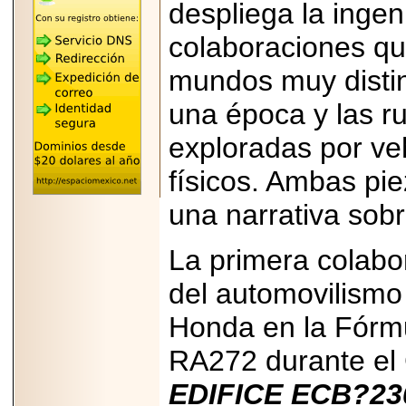
"MARIACHAZO"
despliega la ingen
REÚNE A LAS
LEYENDAS
colaboraciones q
MARIACHI VARGAS
Y NUEVO
TECALITLÁN EN LA
mundos muy distin
ARENA CDMX.
una época y las ru
exploradas por veh
físicos. Ambas pi
2025-10-16
ANUNCIA SECTUR
una narrativa sobre
CDMX EL BOKSUNA
FEST: ENCUENTRO
DE TRADICIONES,
CULTURA Y
La primera colab
GASTRONOMÍA
ENTRE MÉXICO Y
del automovilismo 
COREA DEL SUR.
Honda en la Fórmu
RA272 durante el
EDIFICE ECB?2
2026-06-18