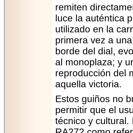
Disfruta el Día del
remiten directamen
Padre con Sylvester
Stallone, Jason
luce la auténtica
Statham, Dave
Bautista y más
hombres de acción
utilizado en la car
en Adrenalina Pura+
primera vez a una p
borde del dial, e
2026-01-14
al monoplaza; y una
Refugio
Franciscano:
reproducción del 
Avances de la
reunión con el
Gobierno de la
aquella victoria.
Ciudad de México
Estos guiños no bu
permitir que el us
2026-06-18
técnico y cultural
G-SHOCK, EL
RELOJ CASIO
RA272 como refere
“INDESTRUCTIBLE”