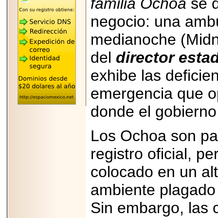
familia Ochoa
se d
"MARIACHAZO"
REÚNE A LAS
negocio: una ambu
LEYENDAS
MARIACHI VARGAS
Y NUEVO
medianoche (Midni
TECALITLÁN EN LA
ARENA CDMX.
del
director est
exhibe las deficie
emergencia que op
2025-10-16
ANUNCIA SECTUR
donde el gobierno
CDMX EL BOKSUNA
FEST: ENCUENTRO
DE TRADICIONES,
Los Ochoa son pa
CULTURA Y
GASTRONOMÍA
registro oficial, p
ENTRE MÉXICO Y
COREA DEL SUR.
colocado en un al
ambiente plagado 
Sin embargo, las c
2026-06-18