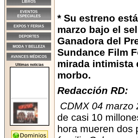
LIBROS
EVENTOS
* Su estreno está
ESPECIALES
EXPOS Y FERIAS
marzo bajo el sel
DEPORTES
Ganadora del Pre
MODA Y BELLEZA
Sundance Film Fe
AVANCES MÉDICOS
mirada intimista 
Ultimas noticias
morbo.
Redacción RD:
CDMX 04 marzo 
de casi 10 millone
hora mueren dos p
2026-05-25