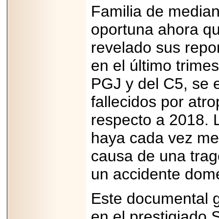
importar su
Familia de media
capacidad de pago.
oportuna ahora qu
revelado sus repor
2026-03-27
en el último trime
Lanza editorial
ateconqueso serie
PGJ y del C5, se 
“Finanzas para
Infancias” para
impulsar educación
fallecidos por at
financiera de la
niñez.
respecto a 2018. 
haya cada vez men
causa de una trage
un accidente domé
2026-05-20
JULIO REGALADO
CELEBRA SU
DÉCIMA EDICIÓN
Este documental 
CON SÚPER
OFERTAS.
en el prestigiado