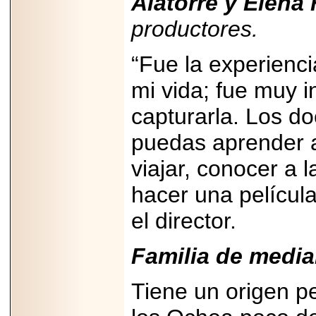
Alatorre y Elena
A NASCAR Y
APUNTA A
productores.
MARTINSVILLE.
“Fue la experienc
mi vida; fue muy i
2025-05-23
¿No usas
capturarla. Los d
lubricante? Esto es
lo que te estás
puedas aprender a
perdiendo.
viajar, conocer a 
hacer una película
el director.
2026-06-12
Medtronic impulsa
Familia de medi
una nueva era en
estimulación
cardíaca con el
Tiene un origen p
marcapasos más
pequeño del mundo.