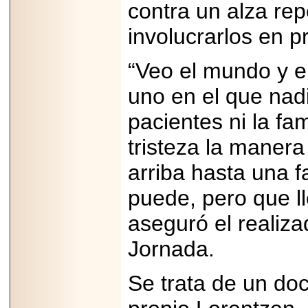
contra un alza re
Disfruta el Día del
Padre con Sylvester
Stallone, Jason
involucrarlos en p
Statham, Dave
Bautista y más
hombres de acción
“Veo el mundo y e
en Adrenalina Pura+
uno en el que nadi
pacientes ni la fa
2026-01-14
tristeza la maner
Refugio
Franciscano:
arriba hasta una f
Avances de la
reunión con el
Gobierno de la
puede, pero que ll
Ciudad de México
aseguró el realiza
Jornada.
2026-06-18
Se trata de un do
G-SHOCK, EL
RELOJ CASIO
“INDESTRUCTIBLE”