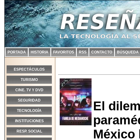
PORTADA
HISTORIA
FAVORITOS
RSS
CONTACTO
BÚSQUEDA
ESPECTÁCULOS
TURISMO
CINE. TV Y DVD
SEGURIDAD
El dilem
TECNOLOGÍA
paraméd
INSTITUCIONES
México l
RESP. SOCIAL