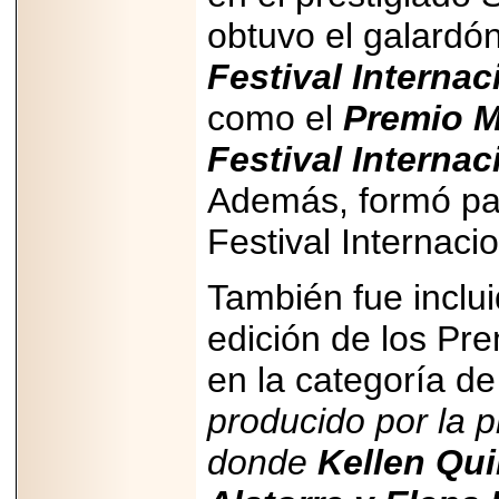
obtuvo el galardó
Festival Interna
como el
Premio M
2026-06-15
Festival Interna
Alejandro
Maldonado, "El Yoga
Teacher", celebrará
Además, formó par
el día mundial del
yoga con una Master
Festival Internaci
Class masiva en
Expo Espiritualidad
2026.
También fue inclui
edición de los Pr
en la categoría d
producido por la 
2026-03-19
CON 18 AÑOS, EL
donde
Kellen Qui
MEXICANO DIEGO
MENDEZTORRES
ACELERA RUMBO