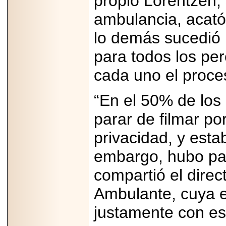
propio Lorentzen, s
PRESENTE EN
MÉXICO.
ambulancia, acató
lo demás sucedió
para todos los pe
cada uno el proces
2026-05-25
IDENTIFICAN
AFECTACIONES
PRODUCIDAS POR
“En el 50% de los
Helicobacter pylori
EN CÉLULAS DEL
parar de filmar po
PÁNCREAS.
privacidad, y esta
embargo, hubo pac
compartió el direc
2026-05-27
Shriners Childrens
Ambulante, cuya e
México transforma
la vida de miles de
niñas y niños con
justamente con est
atención médica
especializada sin