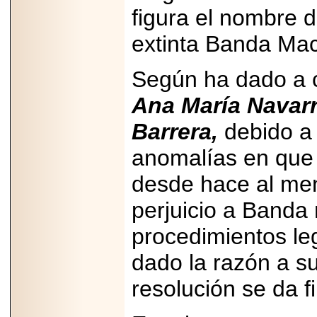
MÉXICO.
figura el nombre d
extinta Banda Mach
Según ha dado a 
2026-05-25
IDENTIFICAN
Ana María Navarr
AFECTACIONES
PRODUCIDAS POR
Barrera,
debido a
Helicobacter pylori
EN CÉLULAS DEL
anomalías en que
PÁNCREAS.
desde hace al me
perjuicio a Banda
procedimientos le
2026-05-27
Shriners Childrens
México transforma
dado la razón a s
la vida de miles de
niñas y niños con
resolución se da f
atención médica
especializada sin
importar su