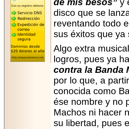
de mis besos”
y 
REÚNE A LAS
LEYENDAS
MARIACHI VARGAS
disco que se lanz
Y NUEVO
TECALITLÁN EN LA
reventando todo el
ARENA CDMX.
sus éxitos que ya 
Algo extra musical
2025-10-16
logros, pues ya ha
ANUNCIA SECTUR
CDMX EL BOKSUNA
FEST: ENCUENTRO
contra la Banda
DE TRADICIONES,
CULTURA Y
por lo que, a part
GASTRONOMÍA
ENTRE MÉXICO Y
COREA DEL SUR.
conocida como Ba
ése nombre y no p
Machos ni hacer n
su libertad, pues 
2026-06-18
Disfruta el Día del