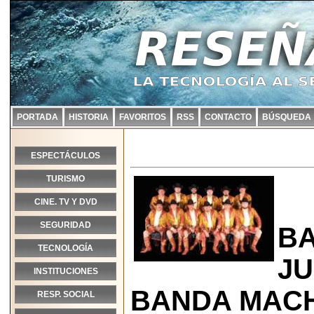
PORTADA
HISTORIA
FAVORITOS
RSS
CONTACTO
BÚSQUEDA
ESPECTÁCULOS
TURISMO
CINE. TV Y DVD
SEGURIDAD
B
TECNOLOGÍA
JU
INSTITUCIONES
BANDA MACH
RESP. SOCIAL