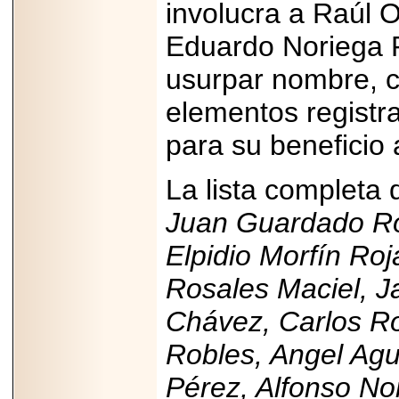
involucra a Raúl 
¿No usas
lubricante? Esto es
Eduardo Noriega P
lo que te estás
perdiendo.
usurpar nombre, c
elementos registr
para su beneficio 
2026-07-24
La lista completa 
Especialistas
advierten que el
Juan Guardado Ro
TDAH continúa
subdiagnosticado en
adolescentes y
Elpidio Morfín Ro
adultos, afectando el
desempeño
Rosales Maciel, J
académico, laboral y
la calidad de vida
Chávez, Carlos Ro
Robles, Angel Ag
Pérez, Alfonso No