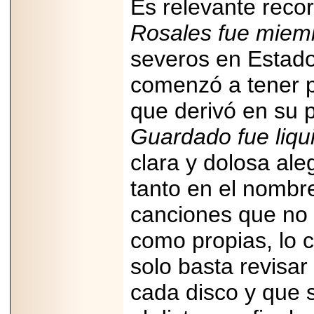
Es relevante reco
capacidad de pago.
Rosales
fue miem
severos en Estado
2026-03-27
comenzó a tener 
Lanza editorial
ateconqueso serie
que derivó en su p
“Finanzas para
Infancias” para
impulsar educación
Guardado fue liq
financiera de la
niñez.
clara y dolosa ale
tanto en el nombre
canciones que no 
2026-05-20
como propias, lo c
JULIO REGALADO
CELEBRA SU
solo basta revisar
DÉCIMA EDICIÓN
CON SÚPER
cada disco y que 
OFERTAS.
2026-