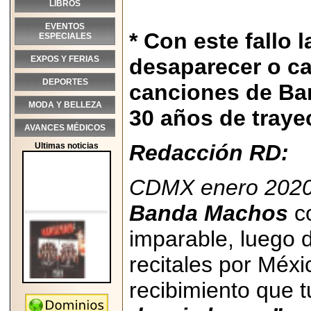
LIBROS
EVENTOS
* Con este fallo
ESPECIALES
EXPOS Y FERIAS
desaparecer o c
DEPORTES
canciones de Ba
MODA Y BELLEZA
30 años de trayec
AVANCES MÉDICOS
Redacción RD:
Ultimas noticias
CDMX enero 202
Banda Machos
c
imparable, luego 
recitales por Méxi
recibimiento que t
2026-05-25
"MARIACHAZO"