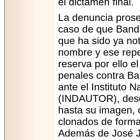
el dictamen final.
07-29
21
La denuncia proseg
caso de que Banda
EDICIÓN EXPO
TORTA 2026, EN
que ha sido ya no
VENUSTIANO
CARRANZA.
nombre y ese rep
reserva por ello e
penales contra Ba
2026-07-27
ante el Instituto 
NASCAR MÉXICO
ACELERA HACIA
(INDAUTOR), desde
UNA NUEVA ERA
DE CARRERAS,
MÚSICA Y
hasta su imagen, 
ENTRETENIMIENTO.
clonados de form
Además de José J
2025-05-23