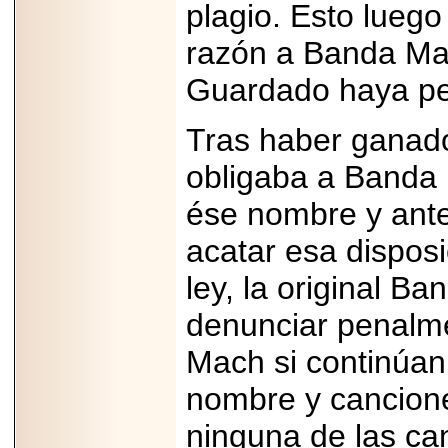
plagio. Esto luego 
Padre con Sylvester
Stallone, Jason
Statham, Dave
razón a Banda Ma
Bautista y más
hombres de acción
Guardado haya per
en Adrenalina Pura+
Tras haber ganado
obligaba a Banda 
2026-01-14
Refugio
ése nombre y ante
Franciscano:
Avances de la
acatar esa disposi
reunión con el
Gobierno de la
Ciudad de México
ley, la original B
denunciar penalme
Mach si continúan
2026-06-18
nombre y cancion
G-SHOCK, EL
RELOJ CASIO
“INDESTRUCTIBLE”
ninguna de las ca
PRESENTE EN