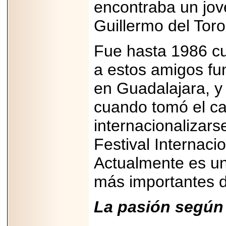
encontraba un jov
PRESENTE EN
MÉXICO.
Guillermo del Toro
Fue hasta 1986 c
a estos amigos fu
2026-05-25
IDENTIFICAN
en Guadalajara, y
AFECTACIONES
PRODUCIDAS POR
Helicobacter pylori
cuando tomó el ca
EN CÉLULAS DEL
PÁNCREAS.
internacionalizar
Festival Internaci
Actualmente es un
2026-05-27
más importantes d
Shriners Childrens
México transforma
la vida de miles de
La pasión según
niñas y niños con
atención médica
especializada sin