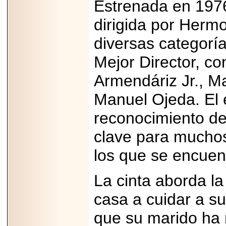
importar su
Estrenada en 197
capacidad de pago.
dirigida por Hermo
diversas categoría
Mejor Director, c
2026-03-27
Lanza editorial
Armendáriz Jr., 
ateconqueso serie
“Finanzas para
Infancias” para
Manuel Ojeda. El é
impulsar educación
financiera de la
reconocimiento de 
niñez.
clave para muchos
los que se encuent
2026-05-20
La cinta aborda la
JULIO REGALADO
CELEBRA SU
casa a cuidar a s
DÉCIMA EDICIÓN
CON SÚPER
que su marido ha
OFERTAS.