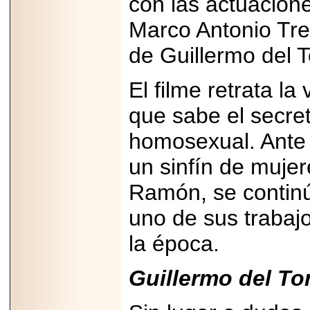
con las actuacione
A NASCAR Y
APUNTA A
Marco Antonio Tre
MARTINSVILLE.
de Guillermo del T
El filme retrata l
2025-05-23
¿No usas
que sabe el secret
lubricante? Esto es
lo que te estás
perdiendo.
homosexual. Ante 
un sinfín de mujer
Ramón, se continú
uno de sus trabaj
2026-06-12
la época.
Medtronic impulsa
una nueva era en
estimulación
Guillermo del To
cardíaca con el
marcapasos más
pequeño del mundo.