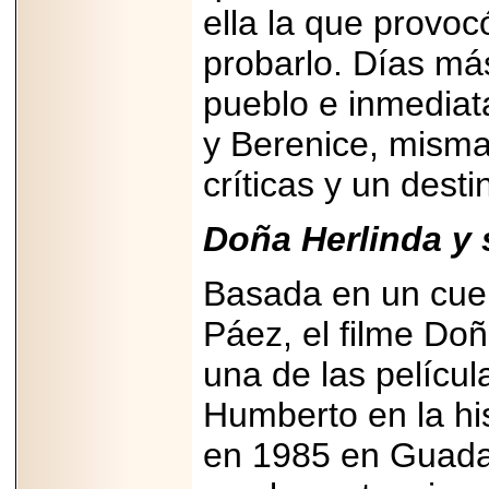
ella la que provoc
probarlo. Días má
pueblo e inmediat
2026-06-15
y Berenice, misma 
Alejandro
Maldonado, "El Yoga
críticas y un desti
Teacher", celebrará
el día mundial del
yoga con una Master
Class masiva en
Doña Herlinda y 
Expo Espiritualidad
2026.
Basada en un cuen
Páez, el filme Doñ
una de las pelícu
Humberto en la hi
2026-03-19
CON 18 AÑOS, EL
en 1985 en Guadal
MEXICANO DIEGO
MENDEZTORRES
ACELERA RUMBO