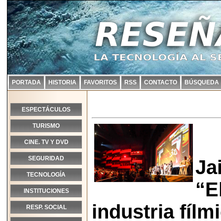
PORTADA
HISTORIA
FAVORITOS
RSS
CONTACTO
BÚSQUEDA
ESPECTÁCULOS
TURISMO
CINE. TV Y DVD
SEGURIDAD
Ja
TECNOLOGÍA
“E
INSTITUCIONES
industria fílm
RESP. SOCIAL