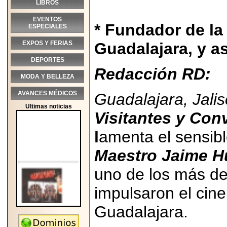
LIBROS
EVENTOS
* Fundador de la
ESPECIALES
EXPOS Y FERIAS
Guadalajara, y a
DEPORTES
Redacción RD:
MODA Y BELLEZA
AVANCES MÉDICOS
Guadalajara, Jali
Ultimas noticias
Visitantes y Con
l
amenta el sensibl
Maestro Jaime 
uno de los más d
impulsaron el cine
Guadalajara.
2026-05-25