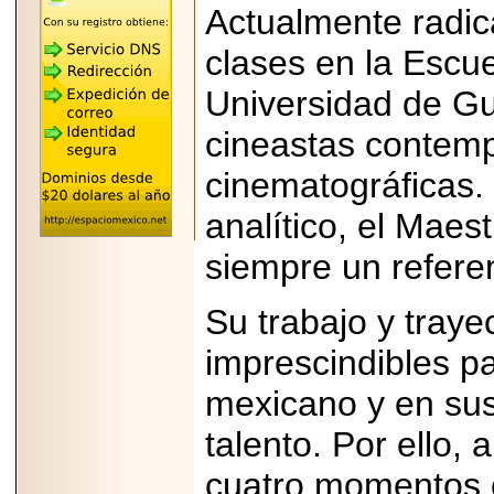
"MARIACHAZO"
Actualmente radic
REÚNE A LAS
LEYENDAS
clases en la Escue
MARIACHI VARGAS
Y NUEVO
TECALITLÁN EN LA
Universidad de Gu
ARENA CDMX.
cineastas contemp
cinematográficas.
analítico, el Maes
2025-10-16
ANUNCIA SECTUR
CDMX EL BOKSUNA
siempre un referen
FEST: ENCUENTRO
DE TRADICIONES,
CULTURA Y
Su trabajo y traye
GASTRONOMÍA
ENTRE MÉXICO Y
imprescindibles pa
COREA DEL SUR.
mexicano y en sus
talento. Por ello,
cuatro momentos 
2026-06-18