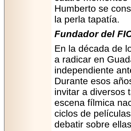
Disfruta el Día del
Humberto se conso
Padre con Sylvester
Stallone, Jason
Statham, Dave
la perla tapatía.
Bautista y más
hombres de acción
en Adrenalina Pura+
Fundador del FI
En la década de 
a radicar en Guada
2026-01-14
Refugio
Franciscano:
independiente ante
Avances de la
reunión con el
Durante esos años
Gobierno de la
Ciudad de México
invitar a diversos
escena fílmica nac
ciclos de película
2026-06-18
G-SHOCK, EL
debatir sobre ella
RELOJ CASIO
“INDESTRUCTIBLE”