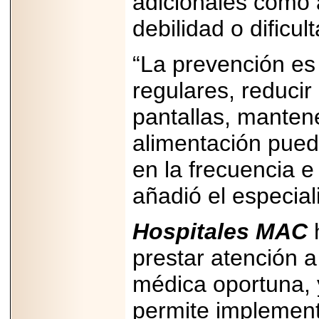
adicionales como 
2026-
07-29
debilidad o dificul
21
“La prevención es
regulares, reducir 
EDICIÓN EXPO
TORTA 2026, EN
VENUSTIANO
pantallas, mantene
CARRANZA.
alimentación pued
en la frecuencia e
añadió el especiali
2026-07-27
NASCAR MÉXICO
ACELERA HACIA
Hospitales MAC
h
UNA NUEVA ERA
DE CARRERAS,
prestar atención 
MÚSICA Y
ENTRETENIMIENTO.
médica oportuna, 
permite implement