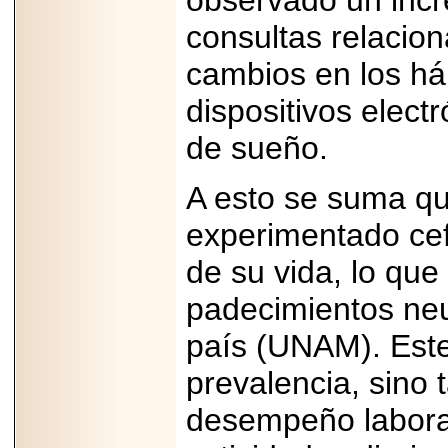
observado un inc
Disfruta el Día del
Padre con Sylvester
consultas relacio
Stallone, Jason
Statham, Dave
cambios en los há
Bautista y más
hombres de acción
en Adrenalina Pura+
dispositivos electr
de sueño.
A esto se suma qu
2026-01-14
Refugio
experimentado ce
Franciscano:
Avances de la
reunión con el
de su vida, lo que
Gobierno de la
Ciudad de México
padecimientos neu
país (UNAM). Este
prevalencia, sino 
2026-06-18
desempeño laboral
G-SHOCK, EL
RELOJ CASIO
“INDESTRUCTIBLE”