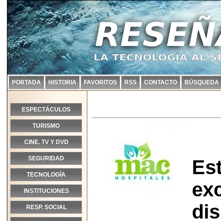
PORTADA
HISTORIA
FAVORITOS
RSS
CONTACTO
BÚSQUEDA
ESPECTÁCULOS
TURISMO
CINE. TV Y DVD
SEGURIDAD
Est
TECNOLOGÍA
exc
INSTITUCIONES
dis
RESP. SOCIAL