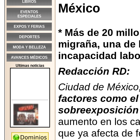
LIBROS
México
EVENTOS
ESPECIALES
EXPOS Y FERIAS
* Más de 20 mil
DEPORTES
migraña, una de 
MODA Y BELLEZA
incapacidad labo
AVANCES MÉDICOS
Ultimas noticias
Redacción RD:
Ciudad de México,
factores como el 
sobreexposición
aumento en los ca
que ya afecta de 
2026-05-25