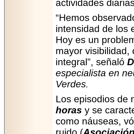
actividades diarias
PRESENTE EN
MÉXICO.
“Hemos observado
intensidad de los 
Hoy es un problem
2026-05-25
IDENTIFICAN
mayor visibilidad,
AFECTACIONES
PRODUCIDAS POR
integral”, señaló
D
Helicobacter pylori
EN CÉLULAS DEL
PÁNCREAS.
especialista en n
Verdes.
Los episodios de 
2026-05-27
horas
y se caract
Shriners Childrens
México transforma
la vida de miles de
como náuseas, vómi
niñas y niños con
atención médica
ruido (
Asociación
especializada sin