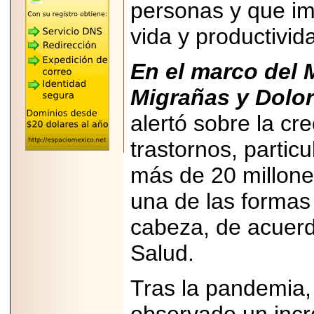
"MARIACHAZO"
personas y que im
REÚNE A LAS
LEYENDAS
vida y productivid
MARIACHI VARGAS
Y NUEVO
TECALITLÁN EN LA
En el marco del 
ARENA CDMX.
Migrañas y Dolo
alertó sobre la cr
2025-10-16
trastornos, partic
ANUNCIA SECTUR
CDMX EL BOKSUNA
más de 20 millone
FEST: ENCUENTRO
DE TRADICIONES,
una de las formas
CULTURA Y
GASTRONOMÍA
ENTRE MÉXICO Y
cabeza, de acuerd
COREA DEL SUR.
Salud.
Tras la pandemia
2026-06-18