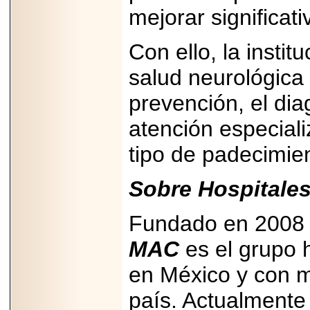
mejorar significat
2025-05-23
¿No usas
lubricante? Esto es
lo que te estás
Con ello, la insti
perdiendo.
salud neurológica
prevención, el di
atención especial
tipo de padecimie
2026-07-24
Especialistas
advierten que el
TDAH continúa
Sobre Hospital
subdiagnosticado en
adolescentes y
adultos, afectando el
Fundado en 2008
desempeño
académico, laboral y
la calidad de vida
MAC
es el grupo 
en México y con m
país. Actualmente