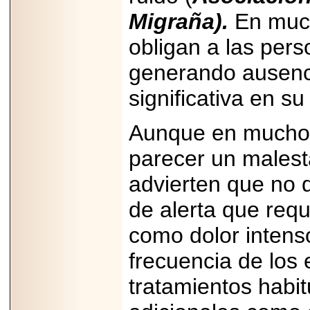
importar su
capacidad de pago.
Migraña).
En much
obligan a las pers
generando ausenci
2026-03-27
significativa en su
Lanza editorial
ateconqueso serie
“Finanzas para
Aunque en muchos
Infancias” para
impulsar educación
financiera de la
parecer un malest
niñez.
advierten que no 
de alerta que req
como dolor intens
2026-05-20
JULIO REGALADO
frecuencia de los 
CELEBRA SU
DÉCIMA EDICIÓN
tratamientos habi
CON SÚPER
OFERTAS.