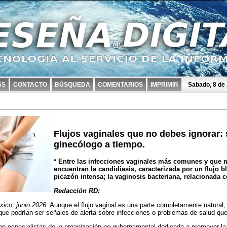
SS
CONTACTO
BÚSQUEDA
COMENTARIOS
IMPRIMIR
Sabado, 8 de
Flujos vaginales que no debes ignorar: 
ginecólogo a tiempo.
* Entre las infecciones vaginales más comunes y que mo
encuentran la candidiasis, caracterizada por un flujo
picazón intensa; la vaginosis bacteriana, relacionada co
Redacción RD:
ico, junio 2026
. Aunque el flujo vaginal es una parte completamente natural,
que podrían ser señales de alerta sobre infecciones o problemas de salud qu
n especialistas de la organización no gubernamental dedicada a promover la 