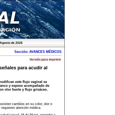
 Agosto de 2026
Sección: AVANCES MÉDICOS
Versión para imprimir
señales para acudir al
difican este flujo vaginal se
 blanco y espeso acompañado de
n olor fuerte y flujo grisáceo.
 existen cambios en su color, olor o
e requieren atención médica.
salud sexual, M de Mujer, aprender a