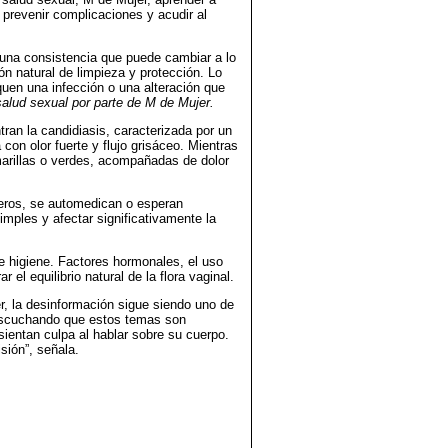
a prevenir complicaciones y acudir al
n una consistencia que puede cambiar a lo
ón natural de limpieza y protección. Lo
en una infección o una alteración que
alud sexual por parte de M de Mujer.
ran la candidiasis, caracterizada por un
con olor fuerte y flujo grisáceo. Mientras
marillas o verdes, acompañadas de dolor
seros, se automedican o esperan
mples y afectar significativamente la
de higiene. Factores hormonales, el uso
el equilibrio natural de la flora vaginal.
, la desinformación sigue siendo uno de
 escuchando que estos temas son
ientan culpa al hablar sobre su cuerpo.
sión”, señala.