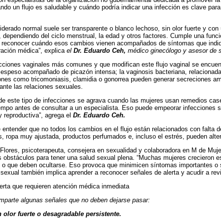
uándo un flujo es saludable y cuándo podría indicar una infección es clave par
siderado normal suele ser transparente o blanco lechoso, sin olor fuerte y co
, dependiendo del ciclo menstrual, la edad y otros factores. Cumple una funci
s reconocer cuándo esos cambios vienen acompañados de síntomas que indiqu
ración médica”, explica
el
Dr. Eduardo Ceh,
médico ginecólogo y asesor de s
ecciones vaginales más comunes y que modifican este flujo vaginal se encuent
y espeso acompañado de picazón intensa; la vaginosis bacteriana, relacionada 
iones como tricomoniasis, clamidia o gonorrea pueden generar secreciones a
rante las relaciones sexuales.
de este tipo de infecciones se agrava cuando las mujeres usan remedios ca
mpo antes de consultar a un especialista. Eso puede empeorar infecciones si
y reproductiva”, agrega el
Dr. Eduardo Ceh.
 entender que no todos los cambios en el flujo están relacionados con falta 
s, ropa muy ajustada, productos perfumados e, incluso el estrés, pueden alterar 
lores, psicoterapeuta, consejera en sexualidad y colaboradora en M de Mujer
es obstáculos para tener una salud sexual plena. “Muchas mujeres crecieron
 o que deben ocultarse. Eso provoca que minimicen síntomas importantes o s
sexual también implica aprender a reconocer señales de alerta y acudir a revi
erta que requieren atención médica inmediata
mparte algunas señales que no deben dejarse pasar:
olor fuerte o desagradable persistente.