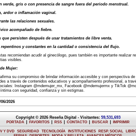
verde, gris o con presencia de sangre fuera del periodo menstrual.
ardor o inflamación vaginal.
nte las relaciones sexuales.
vico acompañado de fiebre.
que persisten después de usar tratamientos de libre venta.
pentinos y constantes en la cantidad o consistencia del flujo.
stas recomiendan acudir al ginecólogo, pues también es importante realizar r
ias visibles.
de Mujer:
afirma su compromiso de brindar información accesible y con perspectiva de b
des a través de contenidos educativos y acompañamiento profesional, a tra
sociales: Instagram @mdemujer_mx, Facebook @mdemujermx y TikTok @md
d íntima con seguridad, confianza y sin estigmas.
/06/2026
Copyright © 2026
Reseña Digital
- Visitantes:
59,531,693
|
|
|
|
|
PORTADA
FAVORITOS
RSS
CONTACTO
BUSCAR
IMPRIMIR
TV Y DVD
SEGURIDAD
TECNOLOGÍA
INSTITUCIONES
RESP. SOCIAL
LIBR
FERIAS
DEPORTES
MODA Y BELLEZA
AVANCES MÉDICOS