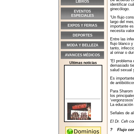
LIBROS
identificar c
ginecólogo.
EVENTOS
ESPECIALES
“Un flujo con
largo del mes
EXPOS Y FERIAS
importante e
necesita valo
DEPORTES
Entre las inf
flujo blanco 
MODA Y BELLEZA
tanto, infecc
al orinar o du
AVANCES MÉDICOS
“El problema 
Ultimas noticias
demasiado tie
salud sexual 
Es importante
de antibiótico
Para Sharom F
los principal
‘vergonzosos’
La educación 
Señales de al
El Dr. Ceh co
? Flujo con 