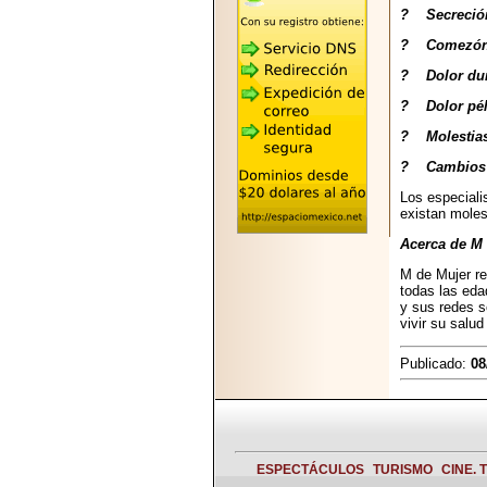
2026-05-25
? Secreción 
"MARIACHAZO"
REÚNE A LAS
? Comezón, 
LEYENDAS
MARIACHI VARGAS
? Dolor dura
Y NUEVO
TECALITLÁN EN LA
? Dolor pél
ARENA CDMX.
? Molestias 
? Cambios re
Los especiali
existan molest
2025-10-16
Acerca de M 
ANUNCIA SECTUR
CDMX EL BOKSUNA
M de Mujer re
FEST: ENCUENTRO
todas las eda
DE TRADICIONES,
y sus redes 
CULTURA Y
vivir su salu
GASTRONOMÍA
ENTRE MÉXICO Y
Publicado:
08
COREA DEL SUR.
ESPECTÁCULOS
TURISMO
CINE. 