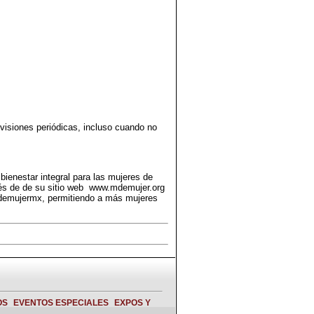
evisiones periódicas, incluso cuando no
ienestar integral para las mujeres de
vés de de su sitio web www.mdemujer.org
emujermx, permitiendo a más mujeres
OS
EVENTOS ESPECIALES
EXPOS Y