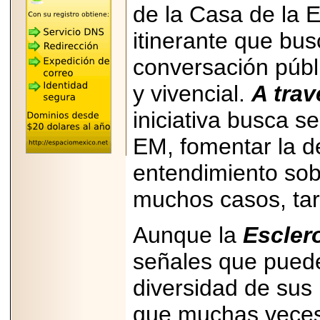
"MARIACHAZO"
de la Casa de la E
REÚNE A LAS
LEYENDAS
itinerante que bu
MARIACHI VARGAS
Y NUEVO
TECALITLÁN EN LA
conversación púb
ARENA CDMX.
y vivencial.
A trav
iniciativa busca se
EM, fomentar la d
2025-10-16
ANUNCIA SECTUR
CDMX EL BOKSUNA
entendimiento so
FEST: ENCUENTRO
DE TRADICIONES,
muchos casos, tar
CULTURA Y
GASTRONOMÍA
ENTRE MÉXICO Y
Aunque la
Escler
COREA DEL SUR.
señales que pueden
diversidad de sus
que muchas veces
2026-06-18