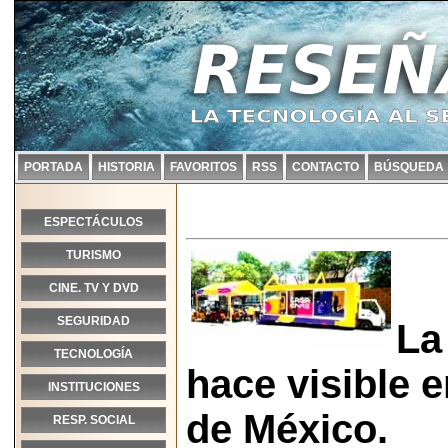
PORTADA
HISTORIA
FAVORITOS
RSS
CONTACTO
BÚSQUEDA
ESPECTÁCULOS
TURISMO
CINE. TV Y DVD
SEGURIDAD
La
TECNOLOGÍA
hace visible e
INSTITUCIONES
de México.
RESP. SOCIAL