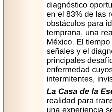
2026-
diagnóstico oportu
07-29
21
en el 83% de las 
obstáculos para i
EDICIÓN EXPO
temprana, una rea
TORTA 2026, EN
VENUSTIANO
México. El tiempo 
CARRANZA.
señales y el diagn
principales desaf
enfermedad cuyos
2026-07-27
NASCAR MÉXICO
intermitentes, invi
ACELERA HACIA
UNA NUEVA ERA
DE CARRERAS,
MÚSICA Y
La Casa de la Es
ENTRETENIMIENTO.
realidad para tra
una experiencia s