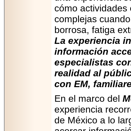
2025-05-23
cómo actividades 
¿No usas
lubricante? Esto es
complejas cuando 
lo que te estás
perdiendo.
borrosa, fatiga e
La experiencia in
información acc
especialistas con
2026-07-24
Especialistas
realidad al públ
advierten que el
TDAH continúa
subdiagnosticado en
con EM, familiar
adolescentes y
adultos, afectando el
desempeño
En el marco del
M
académico, laboral y
la calidad de vida
experiencia recorr
de México a lo lar