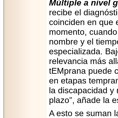
Múltiple a nivel 
importar su
capacidad de pago.
recibe el diagnóst
coinciden en que 
momento, cuando 
2026-03-27
Lanza editorial
nombre y el tiempo
ateconqueso serie
“Finanzas para
Infancias” para
especializada. Baj
impulsar educación
financiera de la
relevancia más al
niñez.
tEMprana puede ca
en etapas tempran
la discapacidad y 
2026-05-20
JULIO REGALADO
plazo”, añade la e
CELEBRA SU
DÉCIMA EDICIÓN
CON SÚPER
A esto se suman l
OFERTAS.