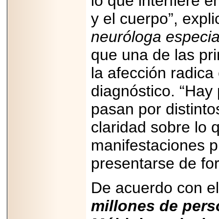
lo que interfiere 
PRESENTE EN
MÉXICO.
y el cuerpo”, expl
neuróloga especia
que una de las pri
2026-05-25
la afección radica
IDENTIFICAN
AFECTACIONES
diagnóstico. “Hay
PRODUCIDAS POR
Helicobacter pylori
pasan por distinto
EN CÉLULAS DEL
PÁNCREAS.
claridad sobre lo 
manifestaciones 
presentarse de for
2026-05-27
Shriners Childrens
De acuerdo con el
México transforma
la vida de miles de
niñas y niños con
millones de pers
atención médica
especializada sin