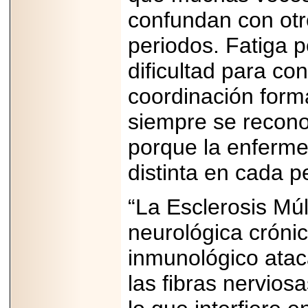
Disfruta el Día del
confundan con otr
Padre con Sylvester
Stallone, Jason
Statham, Dave
periodos. Fatiga p
Bautista y más
hombres de acción
dificultad para co
en Adrenalina Pura+
coordinación form
siempre se recono
2026-01-14
porque la enferm
Refugio
Franciscano:
distinta en cada p
Avances de la
reunión con el
Gobierno de la
Ciudad de México
“La Esclerosis Mú
neurológica crónic
inmunológico ataca
2026-06-18
las fibras nervios
G-SHOCK, EL
RELOJ CASIO
“INDESTRUCTIBLE”